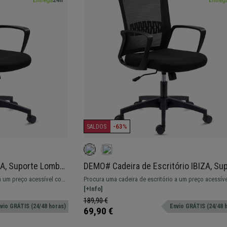
-63%
SALDOS
ZA, Suporte Lombar,
DEMO# Cadeira de Escritório IBIZA, Su
, Preto
Lombar, Mecanismo de Reclinação, Pre
 a um preço acessível com
Procura uma cadeira de escritório a um preço acessív
Modelo com suporte
excelente qualidade? Encontrou! Modelo com suporte
[+Info]
lombar, cómodo e resistente.
189,90 €
vio GRÁTIS (24/48 horas)
Envio GRÁTIS (24/48 
69,90 €