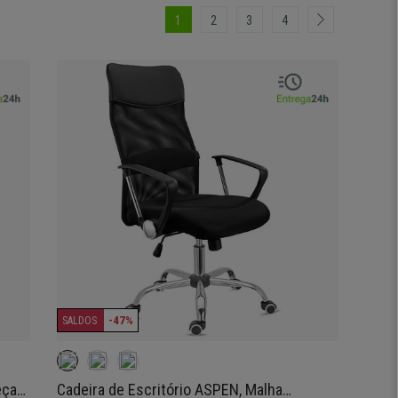
1
2
3
4
-47%
SALDOS
eças
Cadeira de Escritório ASPEN, Malha