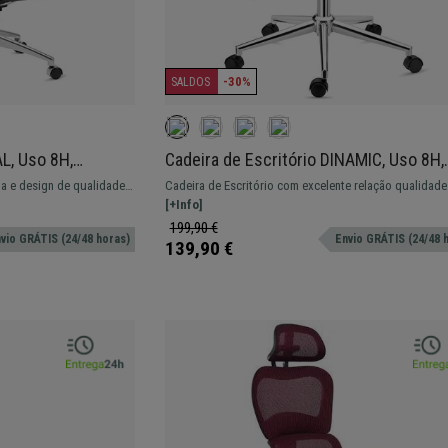
-30%
SALDOS
L, Uso 8H,
Cadeira de Escritório DINAMIC, Uso 8H,
, Design Moderno,
Encosto Ajustável, Cómoda e Robusta,
a e design de qualidade.
Cadeira de Escritório com excelente relação qualidade
Preto
o. Envio em 24/48H!
preço, Cómoda e Robusta. Encosto e Braços Ajustáve
[+Info]
design ergonómico
199,90 €
vio GRÁTIS (24/48 horas)
Envio GRÁTIS (24/48 
139,90 €