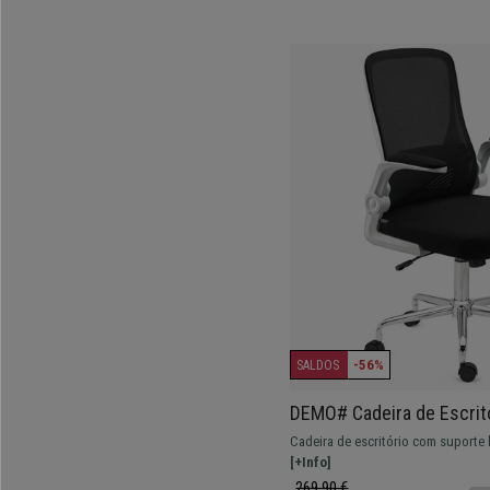
-56%
SALDOS
DEMO# Cadeira de Escrit
Rebatíveis, Mecanismo d
Cadeira de escritório com suporte
Branco e Preto
rebatíveis. Ótima relação qualidade
[+Info]
269,90 €