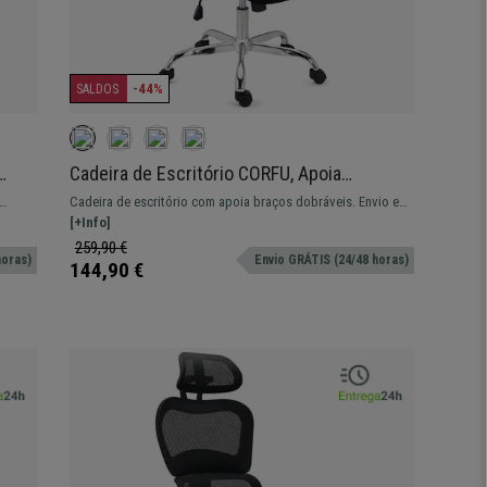
-44%
SALDOS
Cadeira de Escritório CORFU, Apoia
 Em
Cabeças, Braços Rebatíveis, Design
Cadeira de escritório com apoia braços dobráveis. Envio em
Ergonómico, Cor Preto
is, com
24|48H
[+Info]
259,90 €
horas)
Envio GRÁTIS (24/48 horas)
144,90 €