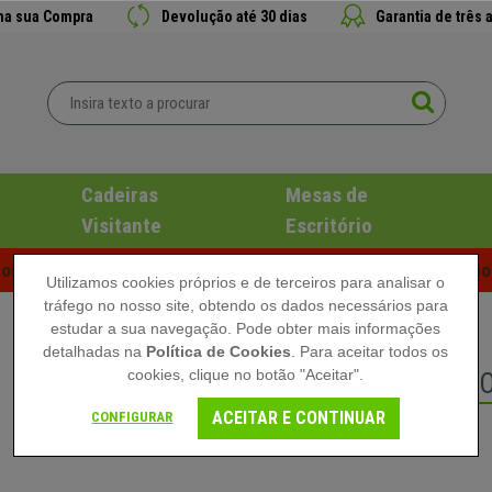
 na sua Compra
Devolução até 30 dias
Garantia de três 
Cadeiras
Mesas de
Visitante
Escritório
s de Verão em Cadeiraspro! Descontos Exclusivos por Tempo 
Utilizamos cookies próprios e de terceiros para analisar o
tráfego no nosso site, obtendo os dados necessários para
estudar a sua navegação. Pode obter mais informações
detalhadas na
Política de Cookies
. Para aceitar todos os
cookies, clique no botão "Aceitar".
SALDOS DE VERÃ
ACEITAR E CONTINUAR
CONFIGURAR