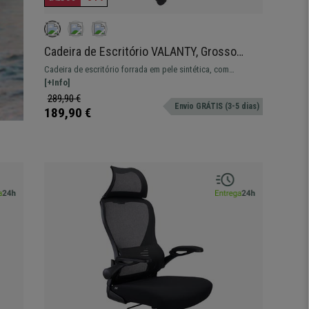
Cadeira de Escritório VALANTY, Grosso
Acolchoado, Base metálica, Em Pele, Cor
Cadeira de escritório forrada em pele sintética, com
Cinzento
mecanismo de balanço e base metálica.
[+Info]
289,90 €
Envio GRÁTIS (3-5 dias)
189,90 €