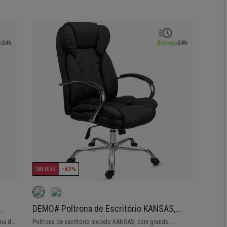
-47%
SALDOS
DEMO# Poltrona de Escritório KANSAS,
Resistente até 150kg, Em Aço e Pele, Cor
ema de
Poltrona de escritório modelo KANSAS, com grande