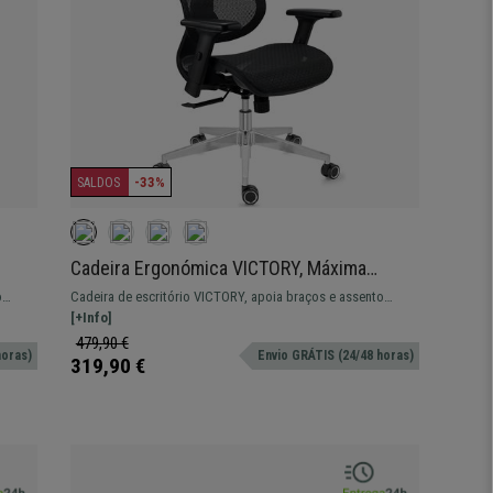
-33%
SALDOS
Cadeira Ergonómica VICTORY, Máxima
iário
Comodidade, Ajustes Avançados, Uso Diário
o
Cadeira de escritório VICTORY, apoia braços e assento
de 8H, Preto
regulável, mecanismo de reclinação com apoio lombar.
[+Info]
479,90 €
horas)
Envio GRÁTIS (24/48 horas)
319,90 €