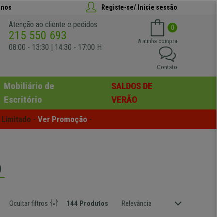
anos
Registe-se/ Inicie sessão
Atenção ao cliente e pedidos
0
215 550 693
A minha compra
08:00 - 13:30 | 14:30 - 17:00 H
Contato
Mobiliário de
SALDOS DE
Escritório
VERÃO
Limitado - 
Ver Promoção
 -
O
Ocultar filtros
144 Produtos
Relevância