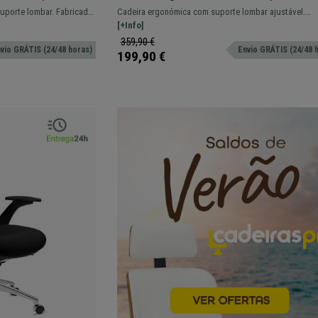
alanço,
Ajustável, Suporte Lombar, Comodidade
porte lombar. Fabricada
Cadeira ergonómica com suporte lombar ajustável.
Preto
ima qualidade.
Adaptada para um uso intensivo de 8 horas graças ao
[+Info]
conforto que proporciona e qualidade. Envios em 24/4
359,90 €
vio GRÁTIS (24/48 horas)
Envio GRÁTIS (24/48 
199,90 €