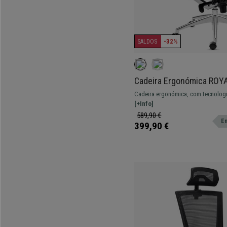
-32%
SALDOS
Cadeira Ergonómica ROYA
Suporte Lombar Avançado
Cadeira ergonómica, com tecnologi
Cinzento
Excelente conforto com estilo únic
[+Info]
589,90 €
En
399,90 €