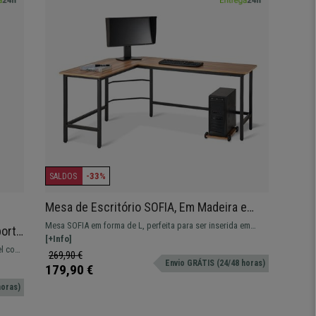
-33%
SALDOS
Mesa de Escritório SOFIA, Em Madeira e
Metal, Dimensões 168x125x75cm, Castanho
Mesa SOFIA em forma de L, perfeita para ser inserida em
porte
qualquer espaço para trabalho!
[+Info]
to
el com
269,90 €
Envio GRÁTIS (24/48 horas)
179,90 €
horas)