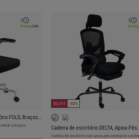
-32%
SALDOS
ório FOLD, Braços
e Balanço, Em
 lombar e braços
Cadeira de escritório DELTA, Apoia Pés
-preço.
Extensível, Almofada Lombar, Em Preto
Cadeira de escritório com apoia pés extensível e sist