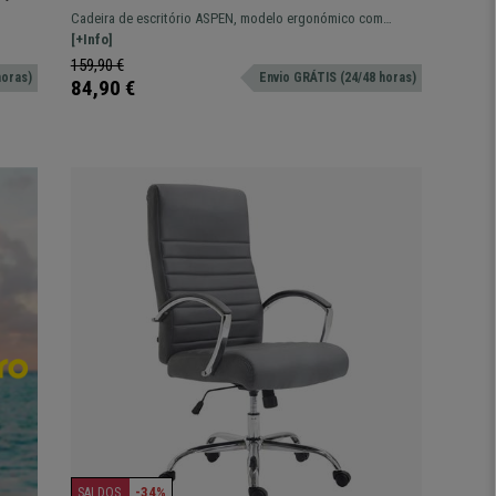
, em
Respirável, Assento Acolchoado e Preço
Cadeira de escritório ASPEN, modelo ergonómico com
Incrível, Cor Preto
encosto em malha respirável, e assento com grosso
[+Info]
8 h!
acolchoado.
159,90 €
horas)
Envio GRÁTIS (24/48 horas)
84,90 €
-34%
SALDOS