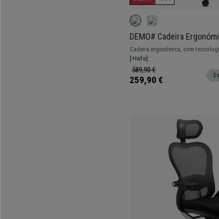
DEMO# Cadeira Ergonómi
Suporte Lombar Avançado
Cadeira ergonómica, com tecnologi
Preto
Excelente conforto com estilo únic
[+Info]
589,90 €
En
259,90 €