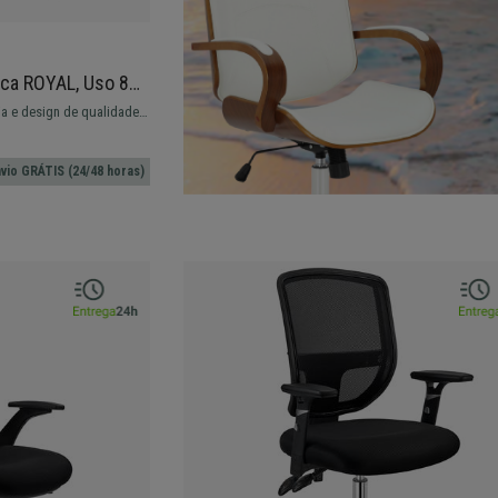
ca ROYAL, Uso 8H,
, Design Moderno,
a e design de qualidade.
o. Envio em 24/48H!
vio GRÁTIS (24/48 horas)