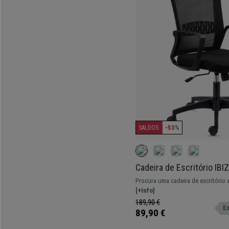
-53%
SALDOS
Cadeira de Escritório IBI
Mecanismo de Reclinação
Procura uma cadeira de escritório
excelente qualidade? Encontrou! 
[+Info]
lombar, cómodo e resistente.
189,90 €
En
89,90 €