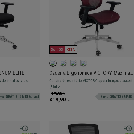
-33%
SALDOS
AGNUM ELITE,
Cadeira Ergonómica VICTORY, Máxima
mínio, Qualidade
Comodidade, Ajustes Avançados, Uso D
dade, ideal para uso
Cadeira de escritório VICTORY, apoia braços e assent
de 8H, Bordeaux
erno com conforto e
regulável, mecanismo de reclinação com apoio lombar.
[+Info]
479,90 €
vio GRÁTIS (24/48 horas)
Envio GRÁTIS (24/48 
319,90 €