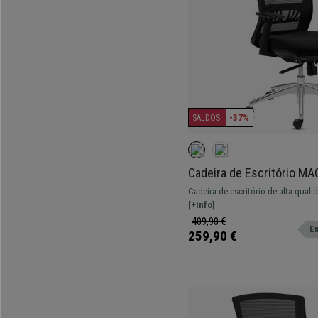
-37%
SALDOS
Cadeira de Escritório M
Suporte lombar, Base Alu
Cadeira de escritório de alta quali
Premium, em Preto
intensivo. Combina um design mod
[+Info]
materiais de alta qualidade.
409,90 €
En
259,90 €