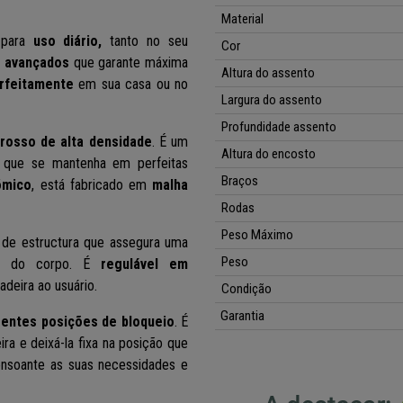
Material
 para
uso diário,
tanto no seu
Cor
s avançados
que garante máxima
Altura do assento
rfeitamente
em sua casa ou no
Largura do assento
Profundidade assento
rosso de alta densidade
. É um
Altura do encosto
ra que se mantenha em perfeitas
Braços
ómico
,
está
fabricado em
malha
Rodas
Peso Máximo
de estructura que assegura uma
Peso
o do corpo. É
regulável em
adeira ao usuário.
Condição
Garantia
rentes posições
de bloqueio
. É
ra e deixá-la fixa na posição que
nsoante as suas necessidades e