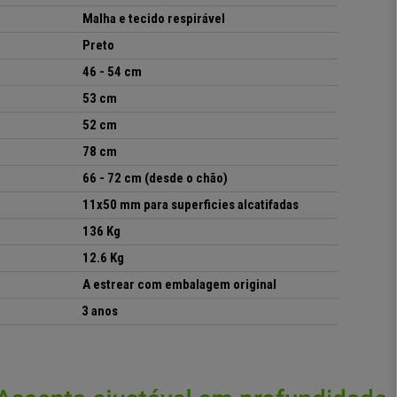
Malha e tecido respirável
Preto
46 - 54 cm
53 cm
52 cm
78 cm
66 - 72 cm
(desde o chão)
11x50 mm para superficies alcatifadas
136 Kg
12.6 Kg
A estrear com embalagem original
3 anos