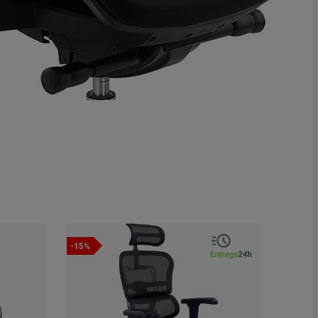
-15%
-33%