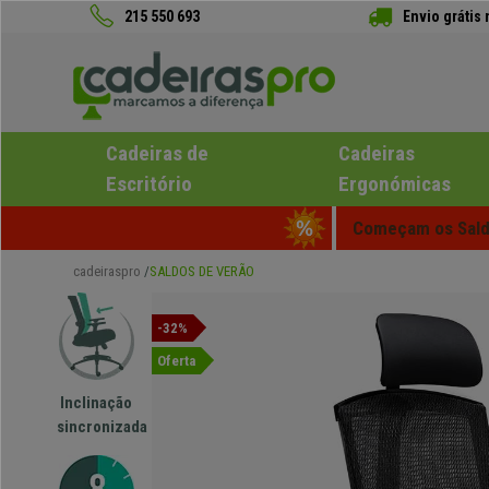
215 550 693
Envio grátis
Cadeiras de
Cadeiras
Escritório
Ergonómicas
Começam os Saldo
cadeiraspro
SALDOS DE VERÃO
-32%
Oferta
Inclinação
sincronizada