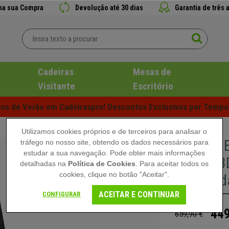
 na sua Compra
Devolução até 30 dias
Garantia de três 
Cadeiras
Mesas de
Visitante
Escritório
s de Verão em Cadeiraspro! Descontos Exclusivos por Tempo 
Utilizamos cookies próprios e de terceiros para analisar o
Cadeira 
tráfego no nosso site, obtendo os dados necessários para
estudar a sua navegação. Pode obter mais informações
Braços 3
detalhadas na
Política de Cookies
. Para aceitar todos os
cookies, clique no botão "Aceitar".
Comodida
ACEITAR E CONTINUAR
CONFIGURAR
449
659,90 €