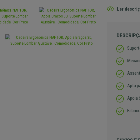
Ler descriç
DESCRIPÇ
Suport
Mecani
Assent
Apta pa
Apoia 
Fabric