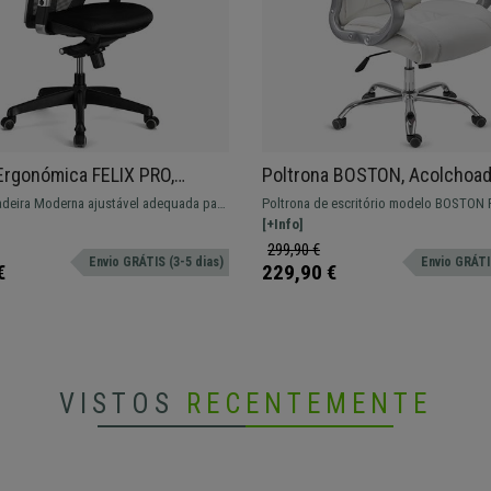
Ergonómica FELIX PRO,
Poltrona BOSTON, Acolchoa
Lombar Ajustável, Adequada
Grosso, Em Aço até 150kg, C
deira Moderna ajustável adequada para
Poltrona de escritório modelo BOSTON 
Em Preto
Branco
o de 8H diárias. Disponível em várias
até 150 kg! Fabricado em aço e pele sint
[+Info]
ou sem apoia cabeças.
299,90 €
Envio GRÁTIS (3-5 dias)
Envio GRÁTIS
€
229,90 €
VISTOS
RECENTEMENTE