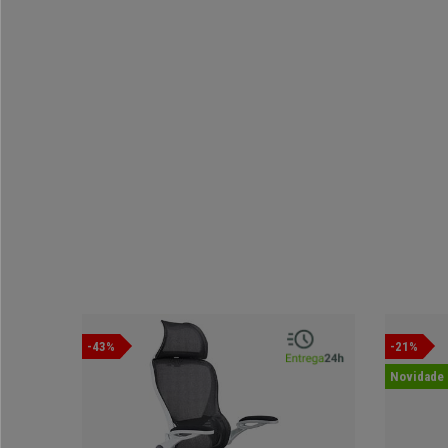
-43%
-21%
Novidade