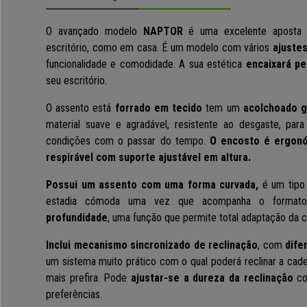
O avançado modelo
NAPTOR
é uma excelente aposta
escritório, como em casa.
É um
modelo com
vários
ajuste
funcionalidade e comodidade.
A sua estética
encaixará pe
seu escritório.
O assento está
forrado em tecido
tem um
acolchoado g
material suave e agradável, resistente ao desgaste, pa
condições com o passar do tempo.
O encosto
é ergon
respirável
com
suporte ajustável em altura.
Possui um assento com uma forma curvada
,
é um tipo 
estadia cómoda uma vez que
acompanha o format
profundidade
, uma função que permite total adaptação da c
Inclui mecanismo sincronizado de reclinação
, com
dife
um sistema muito prático com o qual poderá reclinar a cadei
mais prefira. Pode
ajustar-se a dureza da reclinação
co
preferências.