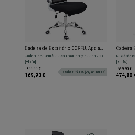
Cadeira de Escritório CORFU, Apoia
Cadeira 
Cabeças, Braços Rebatíveis, Design
Suporte 
Cadeira de escritório com apoia braços dobráveis.
Novidade ca
Ergonómico, Cor Branco e Preto
uso 8h, 
Envio em 24|48H
[+Info]
aso intensiv
[+Info]
cores, com 
299,90 €
599,90 €
Envio GRÁTIS (24/48 horas)
169,90 €
474,90 