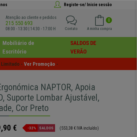
anos
Registe-se/ Inicie sessão
Atenção ao cliente e pedidos
0
215 550 693
08:00 - 13:30 | 14:30 - 17:00 H
Contato
A minha compra
Mobiliário de
SALDOS DE
Escritório
VERÃO
Limitado - 
Ver Promoção
 -
Ergonómica NAPTOR, Apoia
D, Suporte Lombar Ajustável,
de, Cor Preto
,90 €
(553,38 € IVA incluído)
-32%
SALDOS