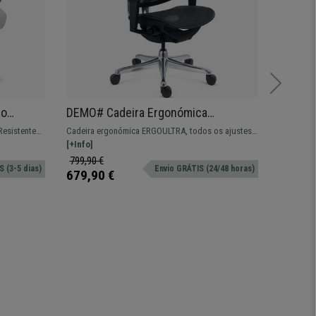
do
DEMO# Cadeira Ergonómica
Cadeir
or
ERGOULTRA, 100% Ajustável, Máximo
Comodi
Resistente
Cadeira ergonómica ERGOULTRA, todos os ajustes
Cadeira d
Desempenho, Excelente Qualidade,
Diário 
ética.
possíveis com diversos certificados.
[+Info]
assento r
[+Info]
em Tecido e Malha Respirável, em
apoio lom
799,90 €
479,90 
 (3-5 dias)
Envio GRÁTIS (24/48 horas)
Preto
679,90 €
319,90