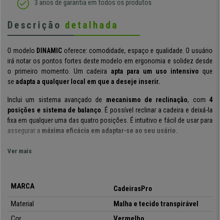
3 anos de garantia em todos os produtos
Descrição
detalhada
O modelo
DINAMIC
oferece: comodidade, espaço e qualidade. O usuário
irá notar os pontos fortes deste modelo em ergonomia e solidez desde
o primeiro momento. Um cadeira
apta para um uso intensivo
que
se
adapta a qualquer local em que a deseje inserir.
Inclui um sistema avançado de
mecanismo de reclinação
, com
4
posições e sistema de balanço
. É possível reclinar a cadeira e deixá-la
fixa em qualquer uma das quatro posições. É intuitivo e fácil de usar para
assegurar a
máxima eficácia em adaptar-se ao seu usário.
Modelo adaptado para o
uso intensivo de 8h
que cumpre os mais
Ver mais
exigentes requisitos em matérias de ergonomia, comodidade e
segurança.
O
assento, de formato ergonómico
e bordas arrredondadas
com almofadado de alta qualidade, está fabricado para uso intensivo e
MARCA
CadeirasPro
exigente de máxima qualidade
Material
Malha e tecido transpirável
Os
apoia braços
são ajustáveis em diferentes posições (6 níveis).
Cor
Vermelho
Possuem almofadas macias de borracha na parte superior, para um