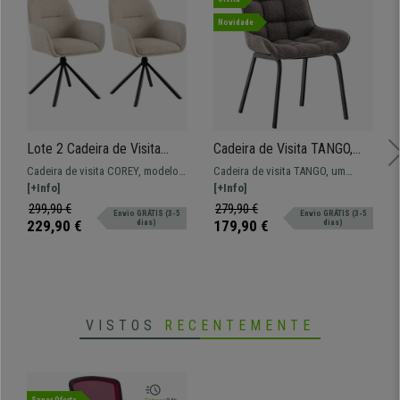
Novidade
Lote 2 Cadeira de Visita
Cadeira de Visita TANGO,
COREY, Modelo Giratório,
Design Elegante,
Cadeira de visita COREY, modelo
Cadeira de visita TANGO, um
Design Moderno, em
Comodidade, Pernas Pretas,
giratório em tecido
[+Info]
modelo totalmente versátil para
[+Info]
Tecido, cor Cinzento Claro
Em Cinzento
qualquer uma das suas
299,90 €
279,90 €
Envio GRÁTIS (3-5
Envio GRÁTIS (3-5
necessidades.
229,90 €
179,90 €
dias)
dias)
VISTOS
RECENTEMENTE