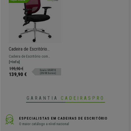
Super Oferta
Cadeira de Escritório
DINAMIC, Uso 8H, Encosto
Cadeira de Escritório com
Ajustável, Cómoda e
excelente relação qualidade
[+Info]
Robusta, Em Vermelho
preço, Cómoda e Robusta.
199,90 €
Envio GRÁTIS
Encosto e Braços Ajustáveis, com
139,90 €
(24/48 horas)
design ergonómico
GARANTIA
CADEIRASPRO
ESPECIALISTAS EM CADEIRAS DE ESCRITÓRIO
O maior catálogo a nível nacional