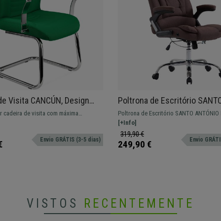
de Visita CANCÚN, Design
Poltrona de Escritório SANT
, Estructura Metálica, Em
ANTÓNIO PANO, Bom Acolcho
r cadeira de visita com máxima
Poltrona de Escritório SANTO ANTÓNIO
r Verde
Resistente até 150 kg, Em C
Design elegante e confortável ao melhor
Muito resistente, com bom acolchoado 
[+Info]
tecido.
319,90 €
Envio GRÁTIS (3-5 dias)
Envio GRÁTIS
€
249,90 €
VISTOS
RECENTEMENTE