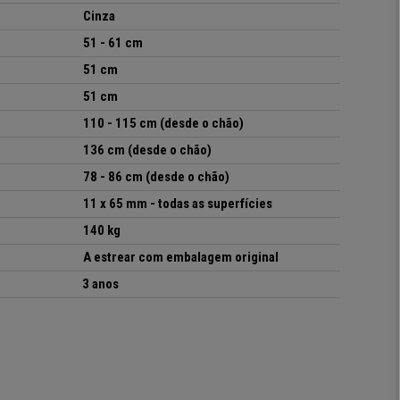
Cinza
51 - 61 cm
51 cm
51 cm
110 - 115 cm (desde o chão)
136 cm (desde o chão)
78 - 86 cm (desde o chão)
11 x 65 mm - todas as superfícies
140 kg
A estrear com embalagem original
3 anos