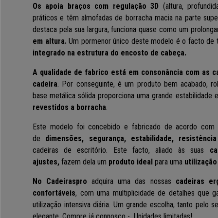
Os apoia braços com regulação 3D
(altura, profundid
práticos e têm almofadas de borracha macia na parte supe
destaca pela sua largura, funciona quase como um prolon
em altura.
Um pormenor único deste modelo é o facto de 
integrado na estrutura do encosto de cabeça.
A qualidade de fabrico está em consonância com as c
cadeira
. Por conseguinte, é um produto bem acabado, rob
base metálica sólida proporciona uma grande estabilidade 
revestidos a borracha
.
Este modelo foi
concebido e fabricado de acordo com
de
dimensõe
s,
segurança, estabilidade, resistência
cadeiras de escritório.
Este facto,
aliado às suas
car
ajustes,
fazem dela
um
produto ideal
para uma
utilização
No Cadeiraspro
adquira uma das nossas
cadeiras er
confortáveis
, com uma multiplicidade de detalhes que 
utilização intensiva diária. Um grande escolha, tanto pelo 
elegante. Compre já connosco - Unidades limitadas!