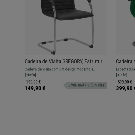
Cadeira de Visita GREGORY, Estrutura
Cadeira 
Metálica Cromada, em Pele Cor Preto
Elegante
Cadeira de visita com um design moderno e
Espectacula
Pano, Co
simples. Muito cómoda. Fabricada com materiais de
[+Info]
qualidade. 
[+Info]
grande qualidade.
preço.
199,90 €
599,90 €
Envio GRÁTIS (3-5 dias)
149,90 €
399,90 