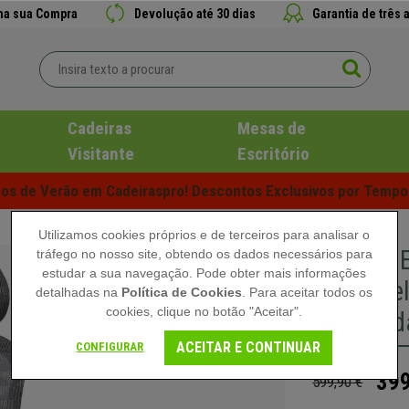
 na sua Compra
Devolução até 30 dias
Garantia de três 
Cadeiras
Mesas de
Visitante
Escritório
s de Verão em Cadeiraspro! Descontos Exclusivos por Tempo 
Utilizamos cookies próprios e de terceiros para analisar o
Cadeira
tráfego no nosso site, obtendo os dados necessários para
estudar a sua navegação. Pode obter mais informações
Ajustáve
detalhadas na
Política de Cookies
. Para aceitar todos os
cookies, clique no botão "Aceitar".
Comodida
ACEITAR E CONTINUAR
CONFIGURAR
399
599,90 €