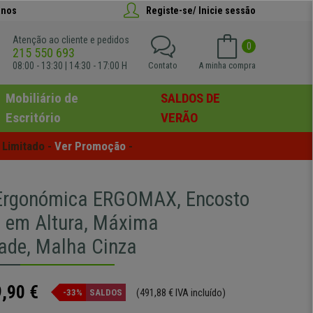
anos
Registe-se/ Inicie sessão
Atenção ao cliente e pedidos
0
215 550 693
08:00 - 13:30 | 14:30 - 17:00 H
Contato
A minha compra
Mobiliário de
SALDOS DE
Escritório
VERÃO
Limitado - 
Ver Promoção
 -
 Ergonómica ERGOMAX, Encosto
l em Altura, Máxima
de, Malha Cinza
,90 €
(491,88 € IVA incluído)
-33%
SALDOS