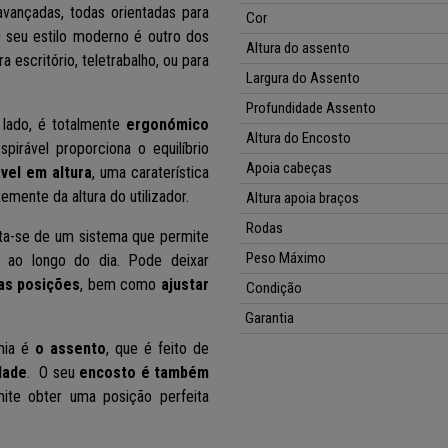
vançadas, todas orientadas para
Cor
 O seu estilo moderno é outro dos
Altura do assento
 escritório, teletrabalho, ou para
Largura do Assento
Profundidade Assento
 lado, é totalmente
ergonómico
Altura do Encosto
pirável proporciona o equilíbrio
Apoia cabeças
vel em altura
,
uma caraterística
mente da altura do utilizador.
Altura apoia braços
Rodas
ta-se de um sistema que permite
Peso Máximo
r ao longo do dia. Pode deixar
uas posições
, bem como
ajustar
Condição
Garantia
mia é
o assento
, que é feito de
dade
. O seu
encosto é também
mite obter uma posição perfeita