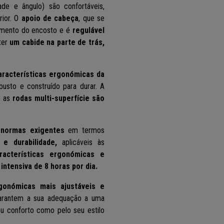
ade e ângulo) são confortáveis,
rior. O
apoio de cabeça
, que se
gamento do encosto e é
regulável
ter
um cabide na parte de trás,
aracterísticas ergonómicas da
usto e construído para durar. A
e as
rodas multi-superfície são
normas exigentes
em termos
 e durabilidade
,
aplicáveis às
acterísticas ergonómicas e
 intensiva de 8 horas por dia.
gonómicas mais ajustáveis e
garantem a sua adequação a uma
seu conforto como pelo seu estilo