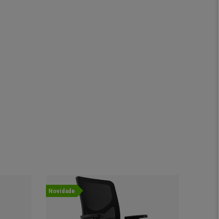
Novidade
Oferta
Novida