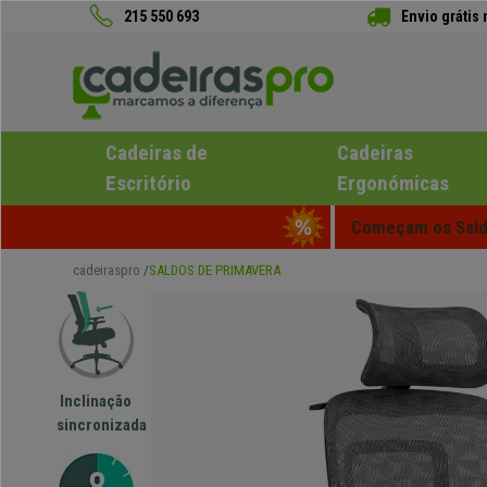
215 550 693
Envio grátis
Cadeiras de
Cadeiras
Escritório
Ergonómicas
Começam os Saldo
cadeiraspro
SALDOS DE PRIMAVERA
Inclinação
sincronizada