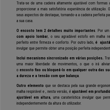
Trata-se de uma cadeira altamente ajustável com formas a
proporcionar a mais satisfatória experiência de utilização.
seus aspectos de destaque, tornando-a a cadeira perfeita para
a sua casa.
O encosto tem 2 detalhes muito importantes
. Por um
com apoio lombar
, o seu agradável estofo em malha res
perfeito entre firmeza e conforto. Por outro lado,
é ajustá
invulgar que permite obter uma posição perfeita independente
Inclui mecanismo sincronizado em várias posições.
Tra
uma maior liberdade de movimentos, o que o irá alivia
o
encosto fixo ou bloqueá-lo em qualquer outra das s
a dureza e a tensão com que balança
.
Outro elemento
que se destaca pela sua grande ergono
malha respirável e , nesta versão, é
ajustável em profundi
ajustável em altura
, uma caraterística invulgar que per
independentemente da altura do utilizador.