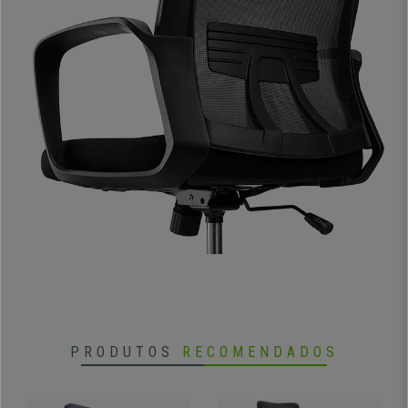
•
Mecanismo de balanço
• Ajuste de altura Toplift
•
Base em alumínio
PRODUTOS
RECOMENDADOS