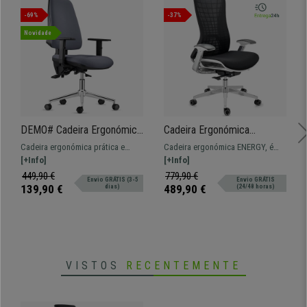
-69%
-37%
Novidade
DEMO# Cadeira Ergonómica
Cadeira Ergonómica
INDIANA, em Pano,
ENERGY, Design Único,
Cadeira ergonómica prática e
Cadeira ergonómica ENERGY, é
Cinzento, Base Metálica,
Tecnologia Avançada, Cor
funcional, confortável com
[+Info]
totalmente ajustável garantindo
[+Info]
com Braços Ajustáveis
Preto
almofadado espesso e base
máxima comodidade ao usuário!
449,90 €
779,90 €
Envio GRÁTIS (3-5
Envio GRÁTIS
metálica. Modelo forrado em
139,90 €
489,90 €
dias)
(24/48 horas)
tecido de qualidade.
VISTOS
RECENTEMENTE