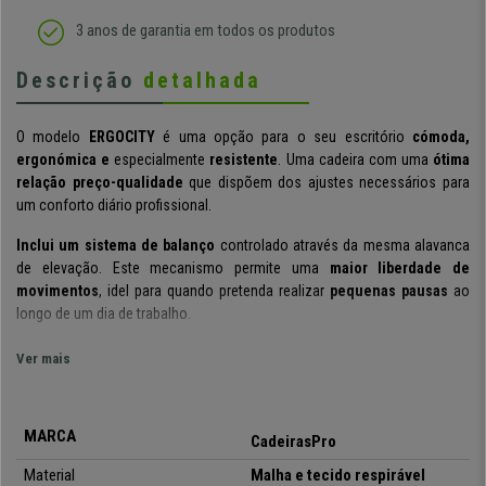
3 anos de garantia em todos os produtos
Descrição
detalhada
O modelo
ERGOCITY
é uma opção para o seu escritório
cómoda,
ergonómica e
especialmente
resistente
. Uma cadeira com uma
ótima
relação preço-qualidade
que dispõem dos ajustes necessários para
um conforto diário profissional.
Inclui um sistema de balanço
controlado através da mesma alavanca
de elevação. Este mecanismo permite uma
maior liberdade de
movimentos
, idel para quando pretenda realizar
pequenas pausas
ao
longo de um dia de trabalho.
Este sistema de balanço
permite ajustar a intensidade com que
Ver mais
reclina
. Para regular este ajuste, basta utilizar a rosca presente debaixo
do assento.
MARCA
Tem um
encosto ergonómico com suporte lombar
, um aspecto que
CadeirasPro
marca a diferença e que permite comodidade em todo o momento.
A sua
Material
Malha e tecido
respirável
coluna irá sentir um
ótimo apoio
devido a todas estas características