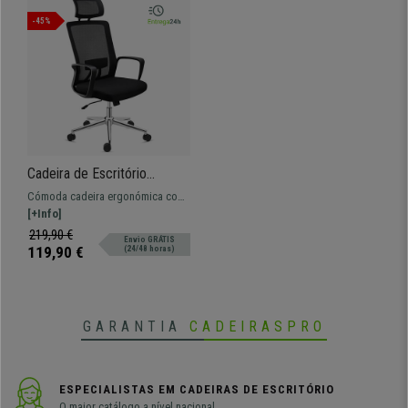
-45%
Cadeira de Escritório
ERGOCITY, Apoia Cabeças,
Cómoda cadeira ergonómica com
Mecanismo de Balanço,
suporte lombar. Fabricada com
[+Info]
Comodidade, Em Preto
materiais resistentes e de máxima
219,90 €
Envio GRÁTIS
qualidade.
119,90 €
(24/48 horas)
GARANTIA
CADEIRASPRO
ESPECIALISTAS EM CADEIRAS DE ESCRITÓRIO
O maior catálogo a nível nacional