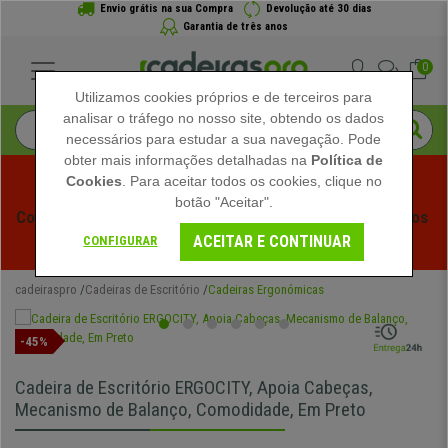
Envio grátis na sua Compra
Devolução até 30 dias
Garantia de três anos
0
Utilizamos cookies próprios e de terceiros para
analisar o tráfego no nosso site, obtendo os dados
necessários para estudar a sua navegação. Pode
obter mais informações detalhadas na
Política de
Cookies
. Para aceitar todos os cookies, clique no
botão "Aceitar".
Começam os Saldos de Verão em Cadeiraspro! Descontos 
ACEITAR E CONTINUAR
Exclusivos por Tempo Limitado - 
Ver Promoção
 -
CONFIGURAR
cadeiraspro
Cadeiras de Escritório
Cadeiras Ergonómicas
-45%
Cadeira de Escritório ERGOCITY, Apoia Cabeças,
Mecanismo de Balanço, Comodidade, Em Preto