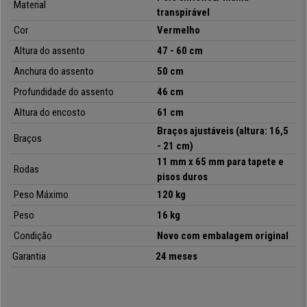
Material
transpirável
Cor
Vermelho
Altura do assento
47 - 60 cm
Anchura
do assento
50 cm
Profundidade
do assento
46 cm
Altura do encosto
61 cm
Braços ajustáveis (altura: 16,5
Braços
- 21 cm)
11 mm x 65 mm para tapete e
Rodas
pisos duros
Peso Máximo
120 kg
Peso
16 kg
Condição
Novo com embalagem original
Garantia
24 meses