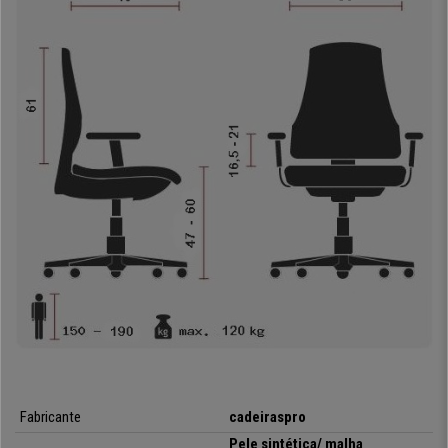
diárias.
O assento é bastante amplo, com uma almofada de alta densidade.
Poderá usar a cadeira durante horas sem sentir qualquer desconforto. O
assento está
forrado em pele sintética
de alta qualidade e de fácil
cuidado.
A base é de aço cromado
, trata-se de um material resistente
que garante durabilidade.
No CadeirasPro
poderá comprar este modelo a um
preço acessível,
com envio grátis e garantia completa de 24 meses! Contacte
connosco
e solicite todas as informações necessárias para executar a
sua compra com os melhores.
•
Encosto em malha respirável
• Mecanismo reclinável permanente
•
Inclui apoia braços de design
• Assento em pele sintética, várias cores
•
Fabrico de qualidade
Fabricante
cadeiraspro
Pele sintética/ malha