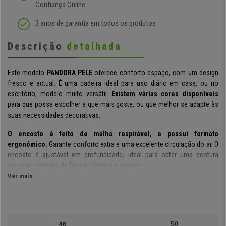
Confiança Online
3 anos de garantia em todos os produtos
Descrição
detalhada
Este modelo
PANDORA PELE
oferece conforto espaço, com um design
fresco e actual. É uma cadeira ideal para uso diário em casa, ou no
escritório, modelo muito versátil.
Existem várias cores disponíveis
para que possa escolher a que mais goste, ou que melhor se adapte às
suas necessidades decorativas.
O encosto é feito de malha respirável, e possui formato
ergonómico.
Garante conforto extra e uma excelente circulação do ar. O
encosto é ajustável em profundidade, ideal para obter uma postura
corporal correcta, de forma cómoda e simples.
Ver mais
Tem um mecanismo de reclinação permanente,
um sistema que
permite que o encosto seja empurrado para trás, mantendo o ângulo fixo
com o assento. Permite aliviar a tensão da coluna e uma maior liberdade
de movimentos. É uma cadeira apta para o uso
intensivo de 8 horas