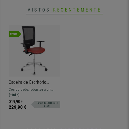
VISTOS
RECENTEMENTE
Oferta
Cadeira de Escritório
PANDORA PRO PELE,
Comodidade, robustez a um
Braços ajustáveis, Base
preço imbatível. Este modelo
[+Info]
Metálica, Bom acolchoado,
oferece um excelente descanso
319,90 €
Envio GRÁTIS (3-5
Vermelho
para o seu dia a dia, várias cores
229,90 €
dias)
disponíveis