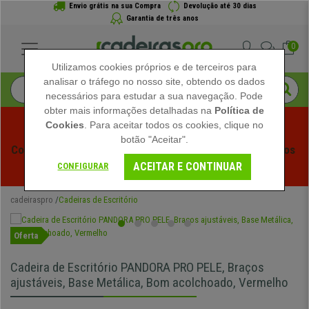
Envio grátis na sua Compra
Devolução até 30 dias
Garantia de três anos
0
Utilizamos cookies próprios e de terceiros para
analisar o tráfego no nosso site, obtendo os dados
necessários para estudar a sua navegação. Pode
obter mais informações detalhadas na
Política de
Cookies
. Para aceitar todos os cookies, clique no
botão "Aceitar".
Começam os Saldos de Verão em Cadeiraspro! Descontos 
ACEITAR E CONTINUAR
Exclusivos por Tempo Limitado - 
Ver Promoção
 -
CONFIGURAR
cadeiraspro
Cadeiras de Escritório
Oferta
Cadeira de Escritório PANDORA PRO PELE, Braços
ajustáveis, Base Metálica, Bom acolchoado, Vermelho