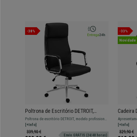
-38%
-33%
Novidade
Poltrona de Escritório DETROIT,
Cadeira 
Design Elegante, Resistente,
Exclusiv
Poltrona de escritório DETROIT, modelo profissional
Apresentamo
Acabamentos Cromados, Em Pele,
Pele, Co
com design elegante. Alto encosto ergonómico.
[+Info]
imbatível. 
[+Info]
Preto
339,90 €
329,90 €
Envio GRÁTIS (24/48 horas)