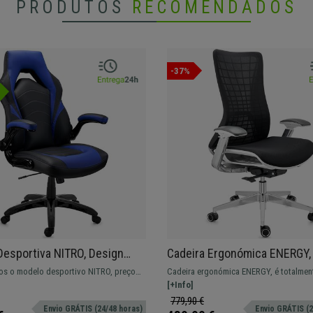
PRODUTOS
RECOMENDADOS
-37%
Desportiva NITRO, Design
Cadeira Ergonómica ENERGY,
o, Grosso Acolchoado, Em
Único, Tecnologia Avançada, 
s o modelo desportivo NITRO, preço
Cadeira ergonómica ENERGY, é totalment
r Preto e Azul
Preto
Uma ótima escolha para qualquer espaço!
garantindo máxima comodidade ao usuá
[+Info]
779,90 €
Envio GRÁTIS (24/48 horas)
Envio GRÁTIS (2