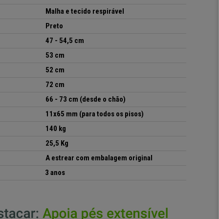
Malha e tecido respirável
Preto
47 - 54,5 cm
53 cm
52 cm
72 cm
66 - 73 cm (desde o chão)
11x65 mm (para todos os pisos)
140 kg
25,5 Kg
A estrear com embalagem original
3 anos