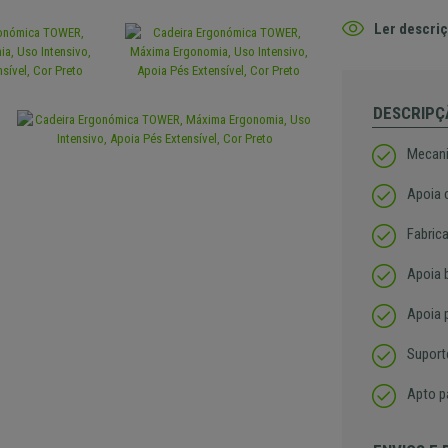
Ler descriç
DESCRIPÇ
Mecani
Apoia 
Fabric
Apoia 
Apoia 
Suport
Apto p