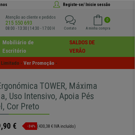
anos
Registe-se/ Inicie sessão
Atenção ao cliente e pedidos
0
215 550 693
08:00 - 13:30 | 14:30 - 17:00 H
Contato
A minha compra
Mobiliário de
SALDOS DE
Escritório
VERÃO
Limitado - 
Ver Promoção
 -
 Ergonómica TOWER, Máxima
a, Uso Intensivo, Apoia Pés
l, Cor Preto
,90 €
(430,38 € IVA incluído)
-34%