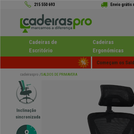
215 550 693
Envio grátis
Cadeiras de
Cadeiras
Escritório
Ergonómicas
Começam os Saldo
cadeiraspro
SALDOS DE PRIMAVERA
Inclinação
sincronizada