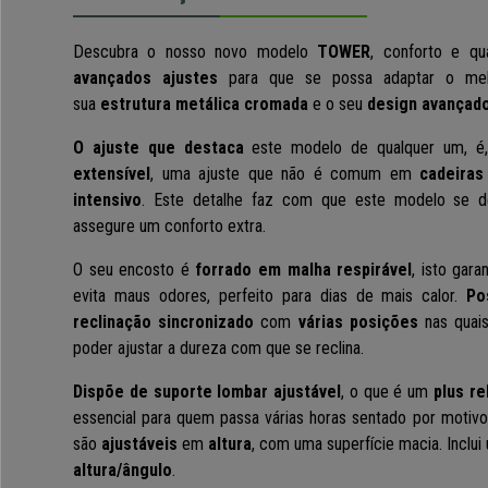
Descubra o nosso novo modelo
TOWER
, conforto e qu
avançados ajustes
para que se possa adaptar o melh
sua
estrutura metálica cromada
e o seu
design avançad
O ajuste que destaca
este modelo de qualquer um, é,
extensível
, uma ajuste que não é comum em
cadeiras
intensivo
. Este detalhe faz com que este modelo se de
assegure um conforto extra.
O seu encosto é
forrado em malha respirável
, isto gar
evita maus odores, perfeito para dias de mais calor.
Po
reclinação sincronizado
com
várias posições
nas quai
poder ajustar a dureza com que se reclina.
Dispõe de suporte lombar ajustável
, o que é um
plus re
essencial para quem passa várias horas sentado por motivo
são
ajustáveis
em
altura
, com uma superfície macia. Inclu
altura/ângulo
.