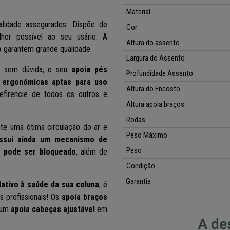
Material
alidade assegurados. Dispõe de
Cor
or possível ao seu usário. A
Altura do assento
o
garantem grande qualidade.
Largura do Assento
 sem dúvida, o seu
apoia pés
Profundidade Assento
 ergonómicas aptas para uso
Altura do Encosto
firencie de todos os outros e
Altura apoia braços
Rodas
ante uma ótima circulação do ar e
Peso Máximo
ssui ainda um mecanismo de
Peso
s
pode ser bloqueado
, além de
Condição
Garantia
lativo à saúde da sua coluna
, é
s profissionais!
Os
apoia braços
i um
apoia cabeças ajustável
em