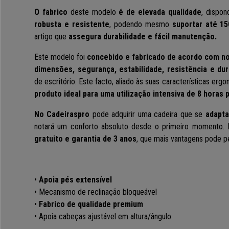
O fabrico
deste modelo
é de elevada qualidade
, dispo
robusta e resistente
, podendo mesmo
suportar até 15
artigo que
assegura durabilidade e fácil manutenção.
Este modelo foi
concebido e fabricado de acordo com
n
dimensõe
s,
segurança, estabilidade, resistência e dur
de escritório.
Este facto, aliado às suas características erg
produto ideal para uma
utilização intensiva de 8 horas p
No Cadeiraspro
pode adquirir u
ma cadeira que se
adapta
notará um conforto absoluto desde o primeiro momento.
gratuito e garantia de 3 anos
, que mais vantagens pode p
•
Apoia pés extensível
• Mecanismo de reclinação bloqueável
•
Fabrico de qualidade premium
• Apoia cabeças ajustável em altura/ângulo