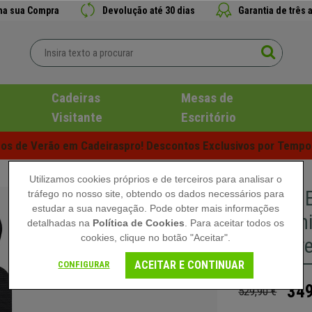
 na sua Compra
Devolução até 30 dias
Garantia de três 
Cadeiras
Mesas de
Visitante
Escritório
s de Verão em Cadeiraspro! Descontos Exclusivos por Tempo 
Utilizamos cookies próprios e de terceiros para analisar o
Cadeira
tráfego no nosso site, obtendo os dados necessários para
estudar a sua navegação. Pode obter mais informações
Ergonomi
detalhadas na
Política de Cookies
. Para aceitar todos os
cookies, clique no botão "Aceitar".
Extensíve
ACEITAR E CONTINUAR
CONFIGURAR
349
529,90 €