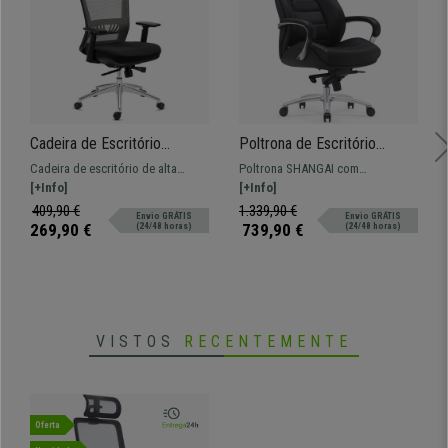
•
Assento ajustável em profundidade
• Apoio de braços ajustável em 2D
•
Assento com espuma ignífuga
Cadeira de Escritório
Poltrona de Escritório
MAGNUM ELITE, Suporte
SHANGAI, Grosso
Cadeira de escritório de alta
Poltrona SHANGAI com
lombar, Base Alumínio,
Acolchoado, Mecanismo
qualidade, ideal para uso
[+Info]
acolchoado de alta densidade
[+Info]
Qualidade Premium, em
Bloqueável, Pele Verdadeira,
intensivo. Combina um design
com apoia cabeças integrado no
409,90 €
1.339,90 €
Envio GRÁTIS
Envio GRÁTIS
Cinzento
Preto
moderno com conforto e materiais
encosto.
269,90 €
739,90 €
(24/48 horas)
(24/48 horas)
de alta qualidade.
VISTOS
RECENTEMENTE
Oferta