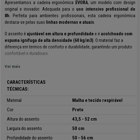
Apresentamos a cadeira ergonómica
EVORA
, um modelo com design
original e inovador. Adequada para o
uso intensivo profissional de
8h
. Perfeita para ambientes profissionais, esta cadeira ergonómica
destaca-se pelas suas
linhas modernas e atuais
.
O assento é
ajustável em altura e profundidade
e é
acolchoado com
espuma ignífuga de alta densidade (60 kg/m3)
. O material faz a
diferença em termos de conforto e durabilidade, garantindo um produto
confortável e duradouro.
O
encosto possui suporte lomba
r e
apoia cabeça ajustável em altura
Ver mais
e ângulo
, um elemento adicional que permite personalizar a cadeira de
acordo com as suas necessidades e proporcionará momentos de
CARACTERÍSTICAS
conforto absoluto.
TÉCNICAS:
Os
acabamentos foram cuidadosamente trabalhados
e cada detalhe
Material
Malha e tecido respirável
foi pensado para lhe oferecer uma cadeira confortável, de qualidade e
com design, como pode verificar pelo detalhe em
Cor
Preto
alumínio cromado
presente na estrutura do encosto, material que a torna especialmente
Altura do assento
43,5 - 52 cm
resistente e robusta
. Além disso, confere um toque elegante que nunca
Largura do assento
50 cm
é demais.
Profundidade do assento
50 - 56 cm