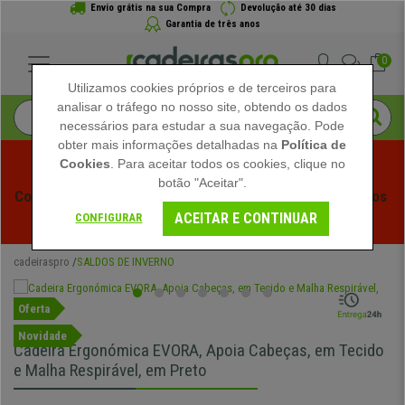
Envio grátis na sua Compra
Devolução até 30 dias
Garantia de três anos
0
Utilizamos cookies próprios e de terceiros para
analisar o tráfego no nosso site, obtendo os dados
necessários para estudar a sua navegação. Pode
obter mais informações detalhadas na
Política de
Cookies
. Para aceitar todos os cookies, clique no
botão "Aceitar".
Começam os Saldos de Verão em Cadeiraspro! Descontos 
ACEITAR E CONTINUAR
Exclusivos por Tempo Limitado - 
Ver Promoção
 -
CONFIGURAR
cadeiraspro
SALDOS DE INVERNO
Oferta
Novidade
Cadeira Ergonómica EVORA, Apoia Cabeças, em Tecido
e Malha Respirável, em Preto