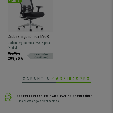
Novidade
Cadeira Ergonómica EVORA,
Apoia Cabeças, em Tecido e
Cadeira ergonómica EVORA para
Malha Respirável, em Preto
uso intensivo profissional de 8h.
[+Info]
Design original e inovador. Com
399,90 €
Envio GRÁTIS
apoia cabeças e apoio de braços
299,90 €
(24/48 horas)
ajustável em 2D. Assento com
espuma ignífuga.
GARANTIA
CADEIRASPRO
ESPECIALISTAS EM CADEIRAS DE ESCRITÓRIO
O maior catálogo a nível nacional