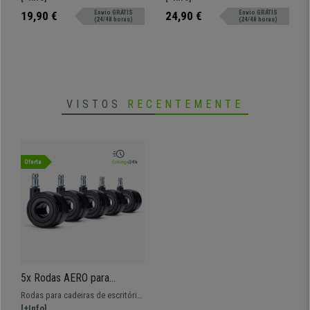
• Pino com diâmetro de 11 mm
Design em Raios, Cor Preto
Alcatifas, Cor Preta
têxteis, com padrão geométrico
Permitem um movimento suave e
19,90 €
Envio GRÁTIS
24,90 €
Envio GRÁTIS
•
Resistente até 150 kg
(24/48 horas)
(24/48 horas)
em estrela de 12 raios moldados.
silencioso.
• Fabricadas com materiais de alta qualidade
•
Adequadas também para pavimentos delicados
VISTOS
RECENTEMENTE
Oferta
5x Rodas AERO para
Cadeiras de Escritório
Rodas para cadeiras de escritório,
11x60 mm, Resistentes e
fabricados com materiais de alta
[+Info]