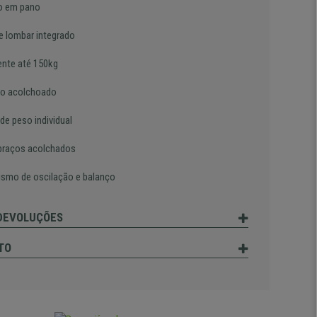
o em pano
e lombar integrado
ente até 150kg
o acolchoado
de peso individual
braços acolchados
smo de oscilação e balanço
 DEVOLUÇÕES
TO