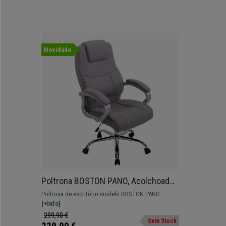
Novidade
Poltrona BOSTON PANO, Acolchoado
Grosso, Em Aço até 150kg, Cor Cinza
Poltrona de escritório modelo BOSTON PANO
Claro
Resistente até 150 kg! Fabricado em aço e forrado
[+Info]
em pano.
299,90 €
Sem Stock
229,90 €