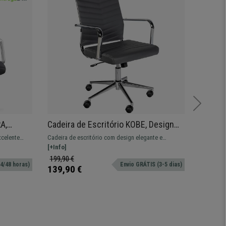
Novida
A,
Cadeira de Escritório KOBE, Design
Poltro
abeça,
Elegante e Moderno, Base Metálica,
MASSAG
xcelente
Cadeira de escritório com design elegante e
Poltrona
íno,
em Pele, cor Cinzento
Extens
alidade
moderno. Extra conforto e fabrico de elevada
[+Info]
PANO: com
[+Info]
Cor Cr
 para 8h de
qualidade.
apoio par
199,90 €
489,90 
4/48 horas)
Envio GRÁTIS (3-5 dias)
conforto.
139,90 €
329,90