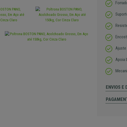
Forrad
Suport
Resist
Encost
Ajuste 
Apoia 
Mecani
ENVIOS E
PAGAMEN