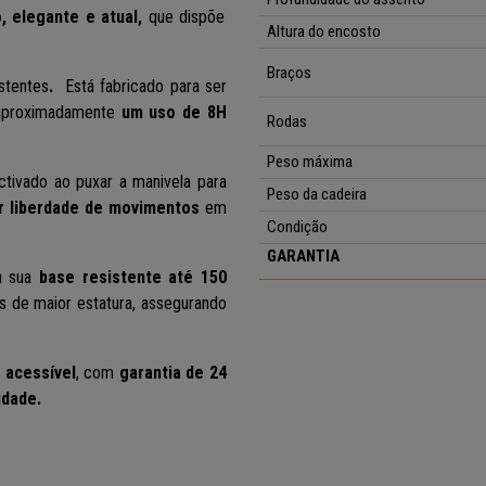
, elegante e atual,
que dispõe
Altura do encosto
Braços
stentes
.
Está fabricado para ser
proximadamente
um uso de 8H
Rodas
Peso máxima
ctivado ao puxar a manivela para
Peso da cadeira
 liberdade de movimentos
em
Condição
GARANTIA
a sua
base resistente até 150
de maior estatura, assegurando
 acessível
, com
garantia de 24
idade.