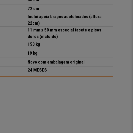
72
cm
Inclui apoia braços acolchoados (altura
22cm)
11 mm x 50 mm especial tapete e pisos
duros (incluido)
1
5
0
kg
19 kg
Novo com embalagem original
24 MESES