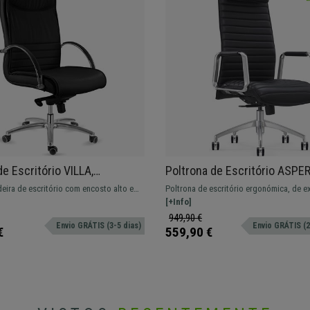
de Escritório VILLA,
Poltrona de Escritório ASPER
o de Reclinação, Encosto
Encosto Alto com Apoio de C
eira de escritório com encosto alto e
Poltrona de escritório ergonómica, de e
Pele, Preto
Design Elegante, Couro Genu
grosso. Acabamentos de alta
qualidade, com materiais de primeira qu
[+Info]
Preto
(pele verdadeira e alumínio). Certificada
949,90 €
Envio GRÁTIS (3-5 dias)
Envio GRÁTIS (2
utilização e resistente até 150 kg.
€
559,90 €