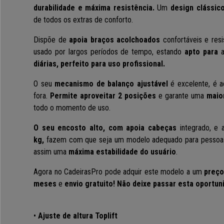
durabilidade e máxima resistência.
Um
design clássico
de todos os extras de conforto.
Dispõe de
apoia braços acolchoados
confortáveis e resi
usado por largos períodos de tempo, estando
apto para
a
diárias, perfeito para uso profissional.
O seu
mecanismo de balanço
ajustável
é excelente, é a
fora.
Permite aproveitar 2 posições
e garante uma
maior
todo o momento de uso.
O seu encosto alto, com apoia cabeças
integrado, e 
kg,
fazem com que seja um modelo adequado para pessoas 
assim uma
máxima estabilidade do usuário
.
Agora no CadeirasPro pode adquir este modelo a um
preço
meses
e
envio gratuito! Não deixe passar esta oportun
•
Ajuste de altura Toplift