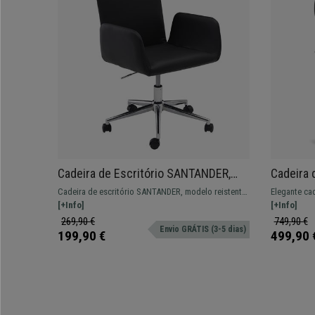
Cadeira de Escritório SANTANDER,
Cadeira 
Estructura Cromada, Altura ajustável,
Mecanism
Cadeira de escritório SANTANDER, modelo reistente
Elegante cad
Cor Preto
Alto, Em 
ideal para qualquer espaço devido às suas
[+Info]
almofadado 
[+Info]
dimensões.
qualidade.
269,90 €
749,90 €
Envio GRÁTIS (3-5 dias)
199,90 €
499,90 