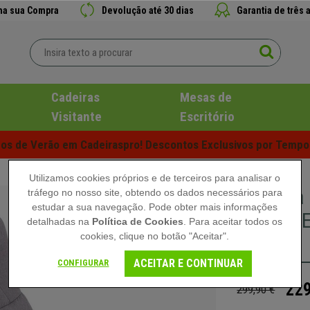
 na sua Compra
Devolução até 30 dias
Garantia de três 
Cadeiras
Mesas de
Visitante
Escritório
s de Verão em Cadeiraspro! Descontos Exclusivos por Tempo 
Utilizamos cookies próprios e de terceiros para analisar o
Poltron
tráfego no nosso site, obtendo os dados necessários para
estudar a sua navegação. Pode obter mais informações
Grosso, 
detalhadas na
Política de Cookies
. Para aceitar todos os
cookies, clique no botão "Aceitar".
Claro
ACEITAR E CONTINUAR
CONFIGURAR
229
299,90 €