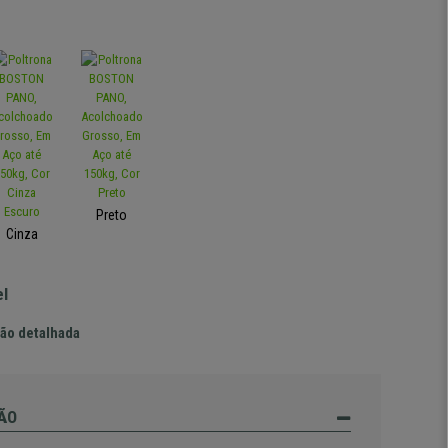
Preto
Cinza
el
ão detalhada
ÃO