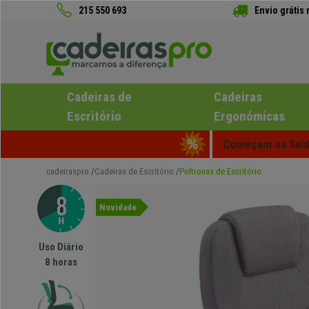
215 550 693
Envio grátis
Cadeiras de
Cadeiras
Escritório
Ergonómicas
Começam os Saldo
cadeiraspro
Cadeiras de Escritório
Poltronas de Escritório
Novidade
Uso Diário
8 horas