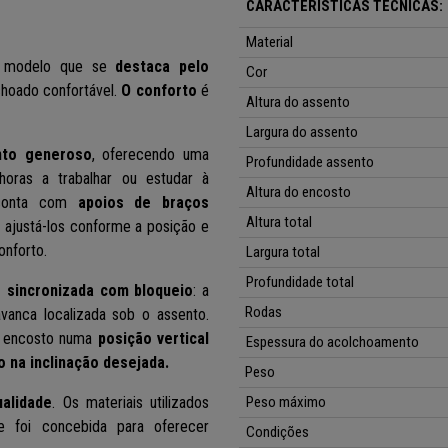
CARACTERÍSTICAS TÉCNICAS:
Material
modelo que se
destaca pelo
Cor
choado confortável.
O conforto
é
Altura do assento
Largura do assento
nto generoso
, oferecendo uma
Profundidade assento
horas a trabalhar ou estudar à
Altura do encosto
conta com
apoios de braços
Altura total
o
ajustá-los conforme a posição e
onforto.
Largura total
Profundidade total
 sincronizada com bloqueio
: a
Rodas
vanca localizada sob o assento.
 o encosto numa
posição vertical
Espessura do acolchoamento
lo na inclinação desejada.
Peso
ualidade
. Os materiais utilizados
Peso máximo
 e foi concebida para oferecer
Condições