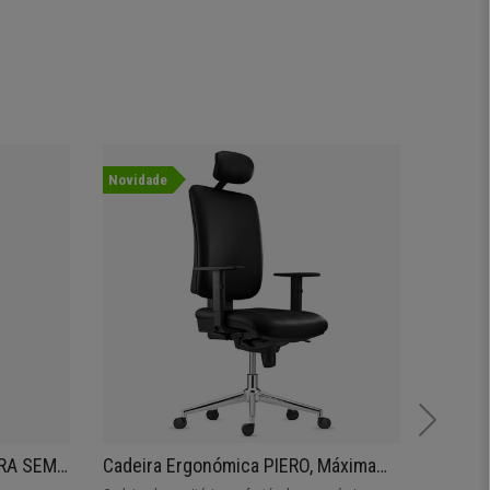
Novidade
ORA SEM
Cadeira Ergonómica PIERO, Máxima
Cadeir
ável em
Comodidade, Base Metálica, Pele
Respir