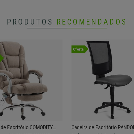
PRODUTOS
RECOMENDADOS
Oferta
 de Escritório COMODITY
Cadeira de Escritório PAND
M PANO, Apoio para os pés
BRAÇOS PELE, Encosto Ajust