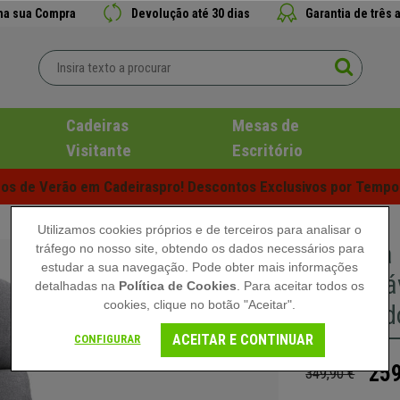
 na sua Compra
Devolução até 30 dias
Garantia de três 
Cadeiras
Mesas de
Visitante
Escritório
s de Verão em Cadeiraspro! Descontos Exclusivos por Tempo 
Utilizamos cookies próprios e de terceiros para analisar o
Poltrona
tráfego no nosso site, obtendo os dados necessários para
estudar a sua navegação. Pode obter mais informações
Confortáv
detalhadas na
Política de Cookies
. Para aceitar todos os
cookies, clique no botão "Aceitar".
em Tecid
ACEITAR E CONTINUAR
CONFIGURAR
259
349,90 €