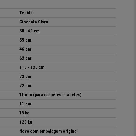
Tecido
Cinzento Claro
50 - 60 cm
55 cm
46 cm
62 cm
110 - 120 cm
73 cm
72 cm
11 mm (para carpetes e tapetes)
11 cm
18 kg
120 kg
Novo com embalagem original