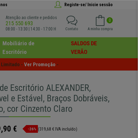
anos
Registe-se/ Inicie sessão
Atenção ao cliente e pedidos
0
215 550 693
08:00 - 13:30 | 14:30 - 17:00 H
Contato
A minha compra
Mobiliário de
SALDOS DE
Escritório
VERÃO
Limitado - 
Ver Promoção
 -
 de Escritório ALEXANDER,
el e Estável, Braços Dobráveis,
o, cor Cinzento Claro
,90 €
(319,68 € IVA incluído)
-26%