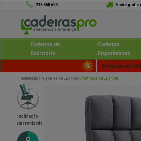
215 550 693
Envio grátis
Cadeiras de
Cadeiras
Escritório
Ergonómicas
Começam os Saldo
cadeiraspro
Cadeiras de Escritório
Poltronas de Escritório
Inclinação
sincronizada