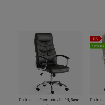
-33%
Novidade
Poltrona de Escritório JULIEN, Base e
Poltrona
Apoia Braços Metálicos, Design
MASSAGE