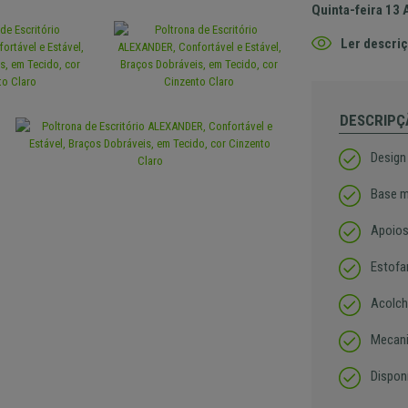
Quinta-feira 13 
Ler descriç
DESCRIPÇ
Design
Base m
Apoios
Estofa
Acolch
Mecani
Dispon