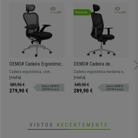
Novidade
DEMO# Cadeira Ergonómica
DEMO# Cadeira de
ROYAL, Uso 8H, Suporte
Escritório BAIKAL, Base
Cadeira ergonómica, com
Cadeira ergonómica moderna e
Lombar Avançado, Design
Metálica, Braços Ajustáveis,
tecnologia e design de qualidade.
[+Info]
confortável, o modelo perfeito
[+Info]
Moderno, Cinzento
Apoio Lombar, Em Pano
Excelente conforto com estilo
para uso profissional dada a
589,90 €
549,90 €
Envio GRÁTIS
Envio GRÁTIS
Preto
único. Envio em 24/48H!
grande resistência e conforto.
279,90 €
289,90 €
(24/48 horas)
(24/48 horas)
VISTOS
RECENTEMENTE