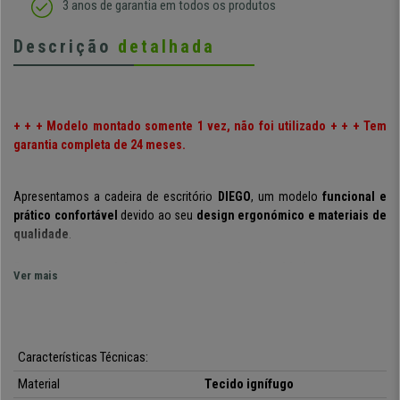
3 anos de garantia em todos os produtos
Descrição
detalhada
+ + + Modelo montado somente 1 vez, não foi utilizado + + + Tem
garantia completa de 24 meses.
Apresentamos a cadeira de escritório
DIEGO
, um modelo
funcional e
prático confortável
devido ao seu
design ergonómico e materiais de
qualidade
.
Conta com um
acolchoado espesso de alta densidade
no assento e
Ver mais
do encosto
,
que garante ao usuário
conforto absoluto.
O
formato ergonómico permite ao usuário manter uma postura
correta e saudável.
Características Técnicas:
Dispões de um
mecanismo sincronizado de balanço
, um sistema útil e
Material
Tecido ignífugo
prático para reclinar o encosto como desejar, podendo fixá-lo em várias