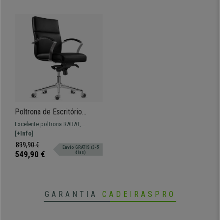
Poltrona de Escritório
RABAT, Encosto Médio,
Excelente poltrona RABAT,
Mecanismo de Balanço, Em
Encosto médio, em pele, ideal
[+Info]
Pele, Preto
para escritório com avançadas
899,90 €
Envio GRÁTIS (3-5
funcionalidades.
549,90 €
dias)
GARANTIA
CADEIRASPRO