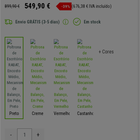
549,90 €
899,90 €
(676,38 € IVA incluído)
-39%
Envio GRÁTIS (3-5 dias)
Em stock
+ Cores
Preto
Creme
Vermelho
Castanho
-
+