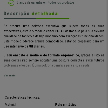
3 anos de garantia em todos os produtos
Descrição
detalhada
Se procura uma poltrona executiva que supere todas as suas
expectativas, este é o modelo certo!
RABAT
destaca-se pela sua elevada
qualidade de fabrico e design moderno com avançadas funcionalidades.
Este modelo oferece grande comodidade, estando preparado para um
uso intensivo de 8H diárias.
O seu
encosto é médio e de formato ergonómico
, graças a isto as
suas costas irão sempre adoptar uma postura correcta e evitar futuros
problemas e lesões. É uma poltrona benéfica para a sua saúde.
Com a manivela direita poderá
ajustar a sua altura
. Pode
regular a
Ver mais
intensidade do balanço
com o auxílio de uma maçaneta que se
encontra debaixo do assento. É um modelo de
qualidade premium
que
irá fazer a diferença em qualquer lugar que o deseje inserir.
Características Técnicas:
Esta poltrona é
forrada em pele de alta qualidade
. Material que
transmite requinte, toque suave e elevada resistência.
Inclui
mecanismo
Material
Pele sintética