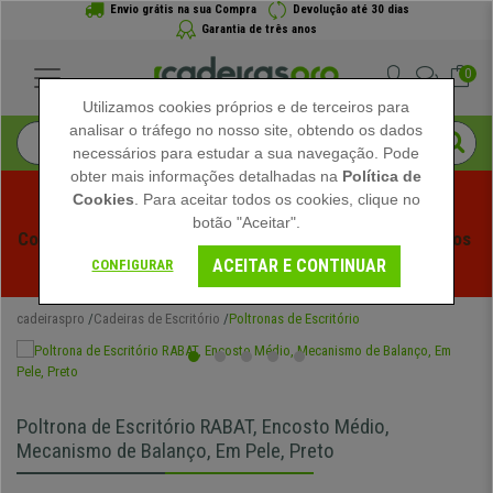
Envio grátis na sua Compra
Devolução até 30 dias
Garantia de três anos
0
Utilizamos cookies próprios e de terceiros para
analisar o tráfego no nosso site, obtendo os dados
necessários para estudar a sua navegação. Pode
obter mais informações detalhadas na
Política de
Cookies
. Para aceitar todos os cookies, clique no
botão "Aceitar".
Começam os Saldos de Verão em Cadeiraspro! Descontos 
ACEITAR E CONTINUAR
Exclusivos por Tempo Limitado - 
Ver Promoção
 -
CONFIGURAR
cadeiraspro
Cadeiras de Escritório
Poltronas de Escritório
Poltrona de Escritório RABAT, Encosto Médio,
Mecanismo de Balanço, Em Pele, Preto