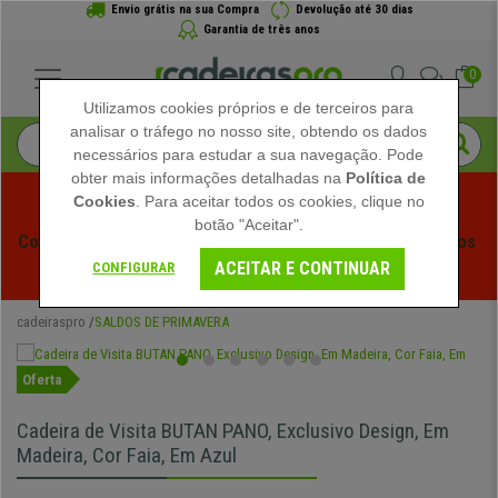
Envio grátis na sua Compra
Devolução até 30 dias
Garantia de três anos
0
Utilizamos cookies próprios e de terceiros para
analisar o tráfego no nosso site, obtendo os dados
necessários para estudar a sua navegação. Pode
obter mais informações detalhadas na
Política de
Cookies
. Para aceitar todos os cookies, clique no
botão "Aceitar".
Começam os Saldos de Verão em Cadeiraspro! Descontos 
ACEITAR E CONTINUAR
Exclusivos por Tempo Limitado - 
Ver Promoção
 -
CONFIGURAR
cadeiraspro
SALDOS DE PRIMAVERA
Oferta
Cadeira de Visita BUTAN PANO, Exclusivo Design, Em
Madeira, Cor Faia, Em Azul