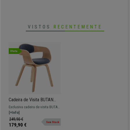
VISTOS
RECENTEMENTE
Oferta
Cadeira de Visita BUTAN
PANO, Exclusivo Design, Em
Exclusiva cadeira de visita BUTAN
Madeira, Cor Faia, Em Azul
PANO. Um modelo único, perfeito
[+Info]
para dar um toque de estilo ao
249,90 €
Sem Stock
escritório.
179,90 €