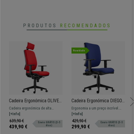
PRODUTOS
RECOMENDADOS
Novidade
Cadeira Ergonómica OLIVER
Cadeira Ergonómica DIEGO,
TECIDO, Com Apoia
em Pano cor Azul escuro,
Cadeira ergonómica de alta
Ergonomia a um preço incrível.
Cabeças, Cor Vermelho
Acolchoado Grosso e
qualidade e conforto. Modelo
[+Info]
Uma cadeira com um equilíbrio
[+Info]
Mecanismo Sincronizado
apto para uso profissional
perfeito: ajustável, confortável e
639,90 €
429,90 €
Envio GRÁTIS (3-5
Envio GRÁTIS (3-5
fabricado com os melhores
muito robusto, ideal para uso
439,90 €
299,90 €
dias)
dias)
materiais.
intensivo em casa ou no trabalho.