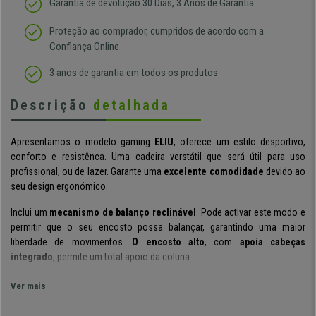
Garantia de devolução 30 Dias, 3 Anos de Garantia
Proteção ao comprador, cumpridos de acordo com a
Confiança Online
3 anos de garantia em todos os produtos
Descrição
detalhada
Apresentamos o modelo gaming
ELIU
, oferece um estilo desportivo,
conforto e resistênca. Uma cadeira verstátil que será útil para uso
profissional, ou de lazer. Garante uma
excelente comodidade
devido ao
seu design ergonómico.
Inclui um
mecanismo de balanço reclinável
. Pode activar este modo e
permitir que o seu encosto possa balançar, garantindo uma maior
liberdade de movimentos.
O encosto alto
, com
apoia cabeças
integrado
, permite um total apoio da coluna.
Os materiais de fabrico são de qualidade
. A
malha respirável
, e os
Ver mais
seus detalhes em
pele sintética
, fazem com se seja um modelo de fácil
cuidado e limpeza. Ideal para dias de mais calor! A sua
base metálica