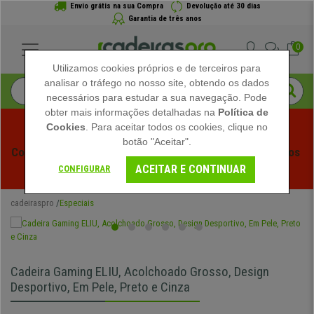
Envio grátis na sua Compra
Devolução até 30 dias
Garantia de três anos
0
Utilizamos cookies próprios e de terceiros para
analisar o tráfego no nosso site, obtendo os dados
necessários para estudar a sua navegação. Pode
obter mais informações detalhadas na
Política de
Cookies
. Para aceitar todos os cookies, clique no
botão "Aceitar".
Começam os Saldos de Verão em Cadeiraspro! Descontos 
ACEITAR E CONTINUAR
Exclusivos por Tempo Limitado - 
Ver Promoção
 -
CONFIGURAR
cadeiraspro
Especiais
Cadeira Gaming ELIU, Acolchoado Grosso, Design
Desportivo, Em Pele, Preto e Cinza