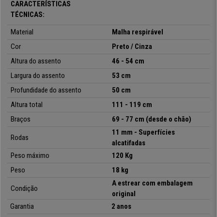
CARACTERÍSTICAS
cromada
assegura a
estabilidade
do seu usuário, bem como
TÉCNICAS:
durabilidade e resistência
máxima.
Material
Malha respirável
Um modelo apto para
uso intensivo de 8H diárias
disponível no
CadeirasPro
Cor
. Pode adquirir
já
este modelo através de um simples click.
Preto / Cinza
Inclui
envio grátis e garantia de 24 meses
, não perca a sua
Altura do assento
46 - 54 cm
oportunidade e
compre já
!
Largura do assento
53 cm
Profundidade do assento
50 cm
•
Encosto com apoia cabeças
Altura total
111 - 119 cm
• Mecanismo de balanço
Braços
69 - 77 cm
(desde o chão)
•
Grande comodidade - design ergonómico
11 mm - Superfícies
• Modelo acolchoado
Rodas
alcatifadas
•
Base em metal cromado
Peso máximo
120 Kg
Peso
18 kg
A estrear com embalagem
Condição
original
Garantia
2 anos