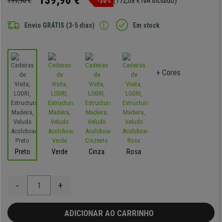
139,90 €
199,90 €
(172,08 € IVA incluído)
-30%
Envio GRÁTIS (3-5 dias)
Em stock
+ Cores
Preto
Verde
Cinza
Rosa
-
+
ADICIONAR AO CARRINHO