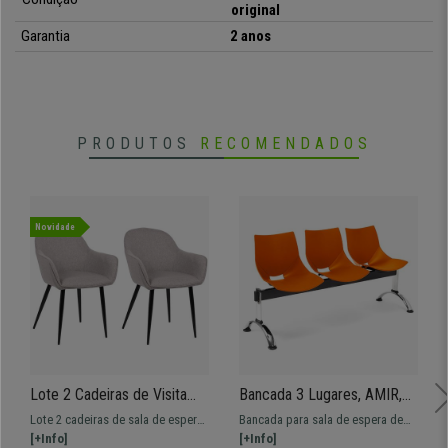
original
Garantia
2 anos
PRODUTOS
RECOMENDADOS
Novidade
Lote 2 Cadeiras de Visita
Bancada 3 Lugares, AMIR,
TAMARA, Estructura
Estructura Metálica, Em
Lote 2 cadeiras de sala de espera
Bancada para sala de espera de
Resistente, Em Tecido, Cor
Plástico, Cor Laranja
TAMARA, um modelo moderno
[+Info]
158x50 cm com estructura
[+Info]