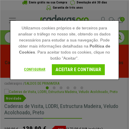
Envio grátis na sua Compra
Devolução até 30 dias
Garantia de três anos
0
Utilizamos cookies próprios e de terceiros para
analisar o tráfego no nosso site, obtendo os dados
necessários para estudar a sua navegação. Pode
obter mais informações detalhadas na
Política de
Cookies
. Para aceitar todos os cookies, clique no
botão "Aceitar".
Começam os Saldos de Verão em Cadeiraspro! Descontos 
ACEITAR E CONTINUAR
Exclusivos por Tempo Limitado - 
Ver Promoção
 -
CONFIGURAR
cadeiraspro
SALDOS DE PRIMAVERA
Novidade
Cadeiras de Visita, LODRI, Estructura Madeira, Veludo
Acolchoado, Preto