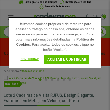
Envio grátis na sua Compra
Devolução até 30 dias
Garantia de três anos
0
Utilizamos cookies próprios e de terceiros para
analisar o tráfego no nosso site, obtendo os dados
necessários para estudar a sua navegação. Pode
obter mais informações detalhadas na
Política de
Cookies
. Para aceitar todos os cookies, clique no
botão "Aceitar".
Começam os Saldos de Verão em Cadeiraspro! Descontos 
ACEITAR E CONTINUAR
Exclusivos por Tempo Limitado - 
Ver Promoção
 -
CONFIGURAR
cadeiraspro
Cadeiras Visitante
Novidade
Lote 2 Cadeiras de Visita RUFUS, Design Elegante,
Estrutura em Metal, em Veludo, cor Preto