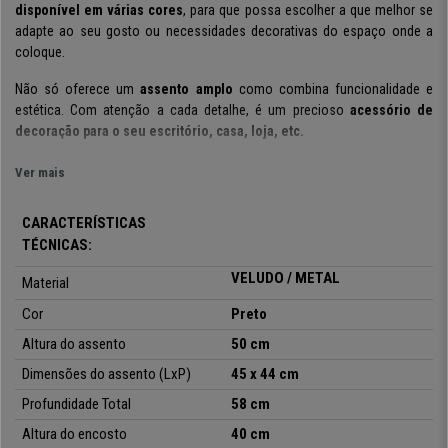
disponível em
várias cores
, para que possa escolher a que melhor se
adapte ao seu gosto ou necessidades decorativas do espaço onde a
coloque.
Não só oferece um
assento amplo
como combina funcionalidade e
estética. Com atenção a cada detalhe, é um precioso
acessório de
decoração para o seu escritório, casa, loja, etc.
A cadeira é
densamente acolchoada
e a sua estrutura conta com
Ver mais
apoios de braços confortáveis
, muito úteis para quem fica sentado
por
longos períodos de tempo.
CARACTERÍSTICAS
TÉCNICAS:
O estofamento do assento, que inclui
costuras decorativas
, é em
veludo macio
, resistente e fácil de limpar. Um simples
pano húmido é
VELUDO / METAL
Material
suficiente para manter a cadeira como nova.
Cor
Preto
A
estrutura em metal
garante
robustez e estabilidade
, além de ser
Altura do assento
50 cm
muito elegante. Cada cadeira
suporta
um
peso máximo de
150 kg
.
As
pernas também possuem
protetores de piso
, que protegem o seu chão
Dimensões do assento (LxP)
45 x 44 cm
de arranhões e evita que escorregue.
Profundidade Total
58 cm
Este modelo combina um design elegante e moderno com resistência e
Altura do encosto
40 cm
conforto.
Em
CadeirasPro
pode adquiri-lo a um
ótimo preço, com