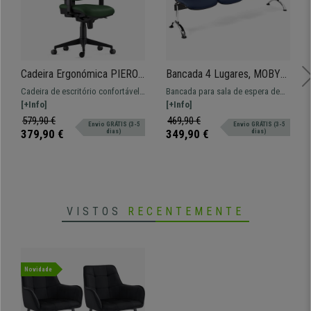
Cadeira Ergonómica PIERO,
Bancada 4 Lugares, MOBY
Apoia Cabeças e Braços
PELE, Estructura Metálica,
Cadeira de escritório confortável
Bancada para sala de espera de
Ajustáveis, Pele Sintética,
Grande Acolchoado, Cor
e ergonómica. Acolchoado de alta
[+Info]
208x50 cm com estructura
[+Info]
Verde
Azul
densidade, apoia cabeças e
metálica e assentos forrados em
579,90 €
469,90 €
Envio GRÁTIS (3-5
Envio GRÁTIS (3-5
braços ajustáveis.
pele. Muito resistente, grande
379,90 €
349,90 €
dias)
dias)
comodidade. Disponível em várias
cores.
VISTOS
RECENTEMENTE
Novidade