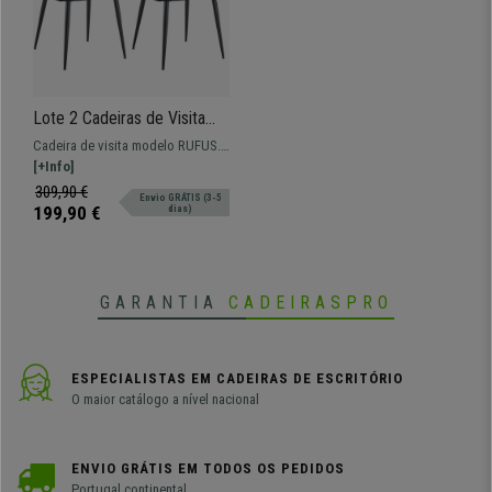
Lote 2 Cadeiras de Visita
RUFUS, Design Elegante,
Cadeira de visita modelo RUFUS.
Estrutura em Metal, em
Modelo com estrutura em metal e
[+Info]
Veludo, cor Preto
desgin elegante e moderno.
309,90 €
Envio GRÁTIS (3-5
199,90 €
dias)
GARANTIA
CADEIRASPRO
ESPECIALISTAS EM CADEIRAS DE ESCRITÓRIO
O maior catálogo a nível nacional
ENVIO GRÁTIS EM TODOS OS PEDIDOS
Portugal continental