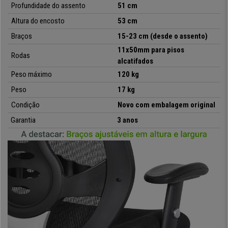
Profundidade do assento
51 cm
100% às suas necessidades.
Altura do encosto
53 cm
A base é
fabricada em aço cromado
, com uma aparência elegante.
Braços
15-23 cm (desde o assento)
Este modelo foi
concebido e fabricado de acordo com
normas
11x50mm para pisos
Rodas
exigentes em termos de dimensõe
s,
segurança, estabilidade,
alcatifados
resistência e durabilidade
,
aplicáveis às cadeiras de escritório. Este
Peso máximo
120 kg
facto, aliado às suas características ergonómicas e ajustes, fazem
Peso
17 kg
dela
um produto ideal para uma
utilização intensiva de 8 horas por
dia.
Condição
Novo com embalagem original
Garantia
3 anos
No CadeirasPro oferecemos o melhor preço,
envio grátis em 24/48
horas
e garantia completa! Não perca a oportunidade de comprar um
modelo exclusivo com as melhores vantagens do mercado.
•
Encosto profissional com apoio lombar
• Assento ergonómico
•
Mecanismo de reclinação - 3 posições
• Braços ajustáveis em altura e largura
•
Base sólida e estável em aço cromado