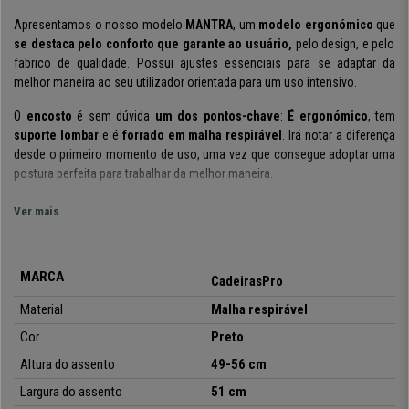
Apresentamos o nosso modelo
MANTRA
, um
modelo ergonómico
que
se destaca pelo
conforto que garante ao usuário
,
pelo design, e pelo
fabrico de qualidade. Possui ajustes essenciais para se adaptar da
melhor maneira ao seu utilizador orientada para um uso intensivo.
O
encosto
é sem dúvida
um dos pontos-chave
:
É ergonómico
, tem
suporte lombar
e é
forrado em malha respirável
. Irá notar a diferença
desde o primeiro momento de uso, uma vez que consegue adoptar uma
postura perfeita para trabalhar da melhor maneira.
O
design
deste modelo
é bastante distinto
:
a mistura de materiais e
Ver mais
cores
contribui para dar à cadeira um toque moderno que
dará
personalidade
onde quer que seja inserido!
MARCA
Inclui
mecanismo de reclinação com 3 posições
e
sistema de
CadeirasPro
balanço
. É possível reclinar a cadeira e deixá-la fixa. Também é possível
Material
Malha respirável
regular a dureza ou intensidade com que a cadeira se reclina. Esta
Cor
Preto
função é ideal para pequenas pausas de trabalho.
Altura do assento
49-56 cm
Os
apoia braços são ajustáveis em altura
(
6 posições
). Possuem uma
goma macia na parte superior, para maior ergonomia e segurança.
Largura do assento
51 cm
Também são ajustáveis em largura, para que possa adaptar a cadeira