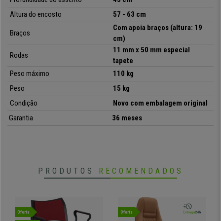
Altura do encosto
57 - 63 cm
Com apoia braços (altura: 19
Braços
cm)
11 mm x 50 mm especial
Rodas
tapete
Peso máximo
110 kg
Peso
15 kg
Condição
Novo com embalagem original
Garantia
36 meses
PRODUTOS
RECOMENDADOS
Oferta
Oferta