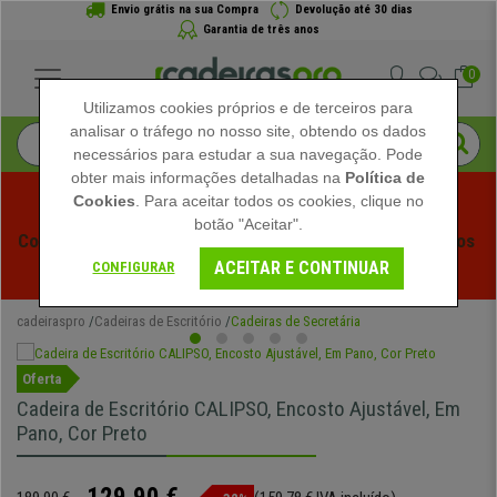
Envio grátis na sua Compra
Devolução até 30 dias
Garantia de três anos
0
Utilizamos cookies próprios e de terceiros para
analisar o tráfego no nosso site, obtendo os dados
necessários para estudar a sua navegação. Pode
obter mais informações detalhadas na
Política de
Cookies
. Para aceitar todos os cookies, clique no
botão "Aceitar".
Começam os Saldos de Verão em Cadeiraspro! Descontos 
ACEITAR E CONTINUAR
Exclusivos por Tempo Limitado - 
Ver Promoção
 -
CONFIGURAR
cadeiraspro
Cadeiras de Escritório
Cadeiras de Secretária
Oferta
Cadeira de Escritório CALIPSO, Encosto Ajustável, Em
Pano, Cor Preto