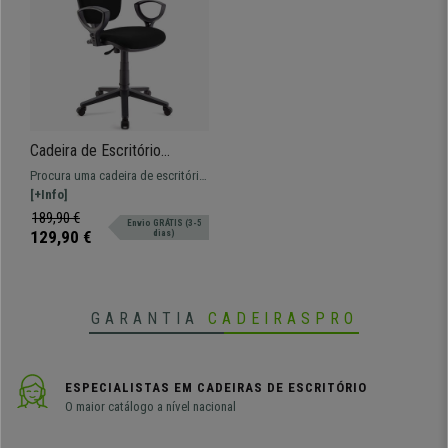
Cadeira de Escritório
CALIPSO, Encosto Ajustável,
Procura uma cadeira de escritório
Em Pano, Cor Preto
a um preço imbatível? A CALIPSO
[+Info]
é confortável e resistente, perfeita
189,90 €
Envio GRÁTIS (3-5
para o seu dia a dia.
129,90 €
dias)
GARANTIA
CADEIRASPRO
ESPECIALISTAS EM CADEIRAS DE ESCRITÓRIO
O maior catálogo a nível nacional