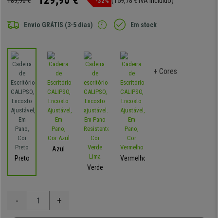
129,90 €
189,90 €
(159,78 € IVA incluído)
-32%
Envio GRÁTIS (3-5 dias)
Em stock
+ Cores
Azul
Preto
Vermelho
Verde
-
+