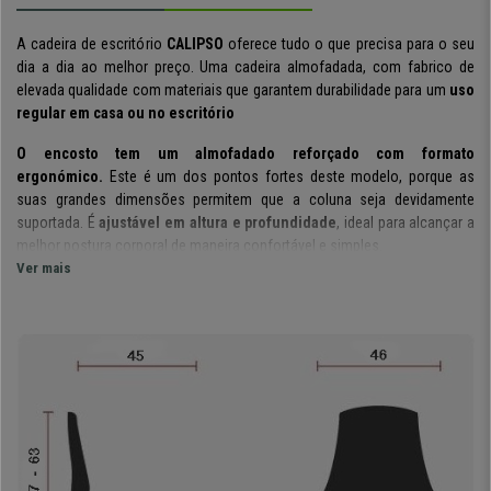
A cadeira de escritório
CALIPSO
oferece tudo o que precisa para o seu
dia a dia ao melhor preço.
Uma cadeira almofadada, com fabrico de
elevada qualidade com materiais que garantem durabilidade para um
uso
regular em casa ou no escritório
O encosto tem um almofadado reforçado com formato
ergonómico.
Este é um dos pontos fortes deste modelo, porque as
suas grandes dimensões permitem que a coluna seja devidamente
suportada. É
ajustável em altura e profundidade
, ideal para alcançar a
melhor postura corporal de maneira confortável e simples.
Ver mais
Há várias cores disponíveis
para que possa escolher a que mais gosta,
ou que melhor se adapte às suas necessidades decorativas. O seu estilo
clássico e simples também é funcional,
verifique todos os detalhes
através das nossas
fotografias pormenorizadas
.
Possui um
mecanismo de reclinação permanente,
um sistema que
permite que o encosto seja empurrado para trás, mantendo o ângulo
fixado no assento. Esta funcionalidade permite aliviar a tensão da coluna
vertebral e maior liberdade de movimentos.