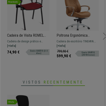
Novidade
Cadeira de Visita ROMEL
Poltrona Ergonómica
COM BRAÇOS, Empilhável,
TINDAYA, Design Exclusivo,
Cadeira de design prático e
Cadeira de escritório TINDAYA.
Pernas Pretas, Em Pano,
Em Pele Verdadeira, Cor
versátil ROMEL COM BRAÇOS.
[+Info]
Design ergonómico e elegante
[+Info]
Bordeaux
Castanho Claro
Confortável, resistente e de
com costuras visíveis. Fabricada
799,90 €
74,90 €
Envio GRÁTIS (3-5
Envio GRÁTIS
dias)
design moderno.
com materiais de elevada
599,90 €
(24/48 horas)
qualidade.
VISTOS
RECENTEMENTE
Oferta