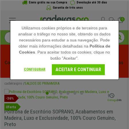
Envio grátis na sua Compra
Devolução até 30 dias
Garantia de três anos
0
Utilizamos cookies próprios e de terceiros para
analisar o tráfego no nosso site, obtendo os dados
necessários para estudar a sua navegação. Pode
obter mais informações detalhadas na
Política de
Cookies
. Para aceitar todos os cookies, clique no
botão "Aceitar".
Começam os Saldos de Verão em Cadeiraspro! Descontos 
ACEITAR E CONTINUAR
Exclusivos por Tempo Limitado - 
Ver Promoção
 -
CONFIGURAR
cadeiraspro
SALDOS DE PRIMAVERA
-36%
Oferta
Poltrona de Escritório SOPRANO, Acabamentos em
Madeira, Luxo e Exclusividade, 100% Couro Genuíno,
Preto