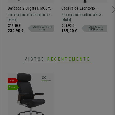
Bancada 2 Lugares, MOBY
Cadeira de Escritório
BASE, Estructura Metálica,
VESPA, Apoio Lombar,
Bancada para sala de espera de
A nossa bonita cadeira VESPA
Em Tecido, Cor Azul
Apoio de Braços Ajustáveis,
108x50 cm com estructura
[+Info]
apresenta um design
[+Info]
Comoda e Bonita, em Pano,
metálica e assentos em plástico.
arredondado, oferecendo o
319,90 €
209,90 €
Envio GRÁTIS (3-5
Envio GRÁTIS
em Preto
Muito resistente, grande
conforto que o seu design
239,90 €
139,90 €
dias)
(24/48 horas)
comodidade. Disponível em várias
atrativo deixa antever. Com apoio
cores.
lombar, mecanismo sincronizado e
braços reguláveis, envio gratuito!
VISTOS
RECENTEMENTE
-36%
Oferta