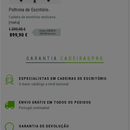
Poltrona de Escritório
SOPRANO, Acabamentos
Cadeira de escritório exclusiva
em Madeira, Luxo e
com inserções em madeira de
[+Info]
Exclusividade, 100% Couro
freixo e estofo em pele 100%
1.399,90 €
Envio GRÁTIS
Genuíno, Preto
natural.
899,90 €
(24/48 horas)
GARANTIA
CADEIRASPRO
ESPECIALISTAS EM CADEIRAS DE ESCRITÓRIO
O maior catálogo a nível nacional
ENVIO GRÁTIS EM TODOS OS PEDIDOS
Portugal continental
GARANTIA DE DEVOLUÇÃO