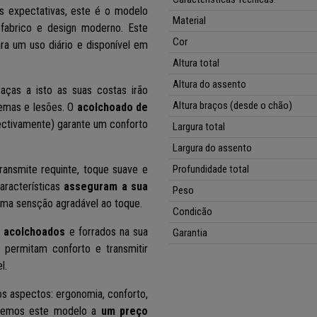
s expectativas, este é o modelo
Material
 fabrico e design moderno. Este
Cor
a um uso diário e disponível em
Altura total
Altura do assento
raças a isto as suas costas irão
Altura braços (desde o chão)
lemas e lesões. O
acolchoado de
ctivamente) garante um conforto
Largura total
Largura do assento
transmite requinte, toque suave e
Profundidade total
características
asseguram a sua
Peso
uma sensção agradável ao toque.
Condicão
o
acolchoados
e forrados na sua
Garantia
 permitam conforto e transmitir
l.
s aspectos: ergonomia, conforto,
emos este modelo a
um preço