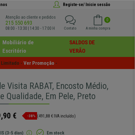
anos
Registe-se/ Inicie sessão
Atenção ao cliente e pedidos
0
215 550 693
08:00 - 13:30 | 14:30 - 17:00 H
Contato
A minha compra
Mobiliário de
SALDOS DE
Escritório
VERÃO
Limitado - 
Ver Promoção
 -
de Visita RABAT, Encosto Médio,
de Qualidade, Em Pele, Preto
,90 €
(491,88 € IVA incluído)
-38%
IS (3-5 dias)
Em stock