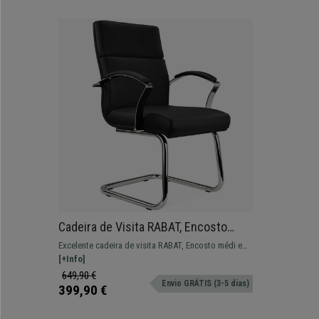
Cadeira de Visita RABAT, Encosto
Médio, Fabrico de Qualidade, Em Pele,
Excelente cadeira de visita RABAT, Encosto médi em
Preto
pele, ideal para escritório e salas de espera.
[+Info]
649,90 €
Envio GRÁTIS (3-5 dias)
399,90 €