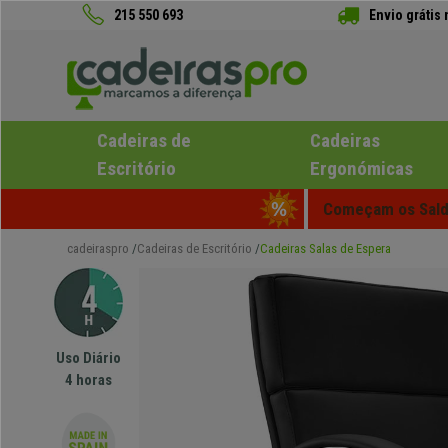
215 550 693
Envio grátis
Cadeiras de
Cadeiras
Escritório
Ergonómicas
Começam os Saldo
cadeiraspro
Cadeiras de Escritório
Cadeiras Salas de Espera
Uso Diário
4 horas