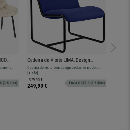
NGO,
Cadeira de Visita LIMA, Design
Cadeir
e, Pernas
Exclusivo, Estrutura Metálica, Em
Nórdic
talmente
Cadeira de visita com design exclusivo modelo
Cadeira d
Pano, Azul Escuro
Tecido,
cessidades.
LIMA. Confortável assento, forrado em pano.
[+Info]
madeira e
[+Info]
379,90 €
129,90 €
 (3-5 dias)
Envio GRÁTIS (3-5 dias)
249,90 €
89,90 