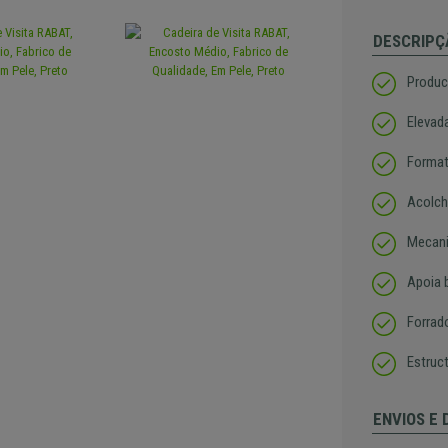
DESCRIPÇ
Produc
Elevad
Forma
Acolch
Mecani
Apoia 
Forrad
Estruc
ENVIOS E