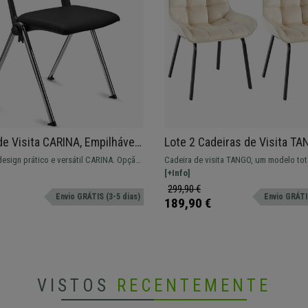
de Visita CARINA, Empilhável,
Lote 2 Cadeiras de Visita TA
Lateral, Pernas Cromadas,
Design Elegante, Comodidad
design prático e versátil CARINA. Opção
Cadeira de visita TANGO, um modelo to
ta
Pretas, em Veludo Creme
rático e confortável.
versátil para qualquer uma das suas ne
[+Info]
299,90 €
Envio GRÁTIS (3-5 dias)
Envio GRÁTIS
189,90 €
VISTOS
RECENTEMENTE