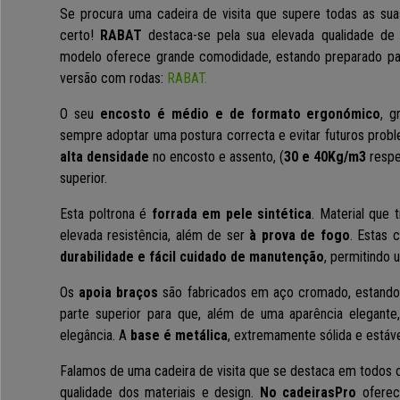
Se procura uma cadeira de visita que supere todas as sua
certo!
RABAT
destaca-se pela sua elevada qualidade de
modelo oferece grande comodidade, estando preparado par
versão com rodas:
RABAT.
O seu
encosto é médio e de formato ergonómico
, g
sempre adoptar uma postura correcta e evitar futuros prob
alta densidade
no encosto e assento, (
30 e 40Kg/m3
respe
superior.
Esta poltrona é
forrada em pele sintética
. Material que 
elevada resistência, além de ser
à prova de fogo
. Estas 
durabilidade e fácil cuidado de manutenção
, permitindo 
Os
apoia braços
são fabricados em aço cromado, estand
parte superior para que, além de uma aparência elegante,
elegância. A
base é metálica
, extremamente sólida e estáve
Falamos de uma cadeira de visita que se destaca em todos o
qualidade dos materiais e design.
No cadeirasPro
oferec