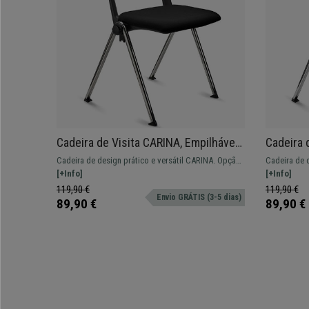
Cadeira de Visita CARINA, Empilhável,
Cadeira 
Encaixe Lateral, Pernas Cromadas,
Encaixe 
Cadeira de design prático e versátil CARINA. Opção
Cadeira de 
Pano Preto
Pele Pre
de encaixe prático e confortável.
[+Info]
de encaixe p
[+Info]
119,90 €
119,90 €
Envio GRÁTIS (3-5 dias)
89,90 €
89,90 €