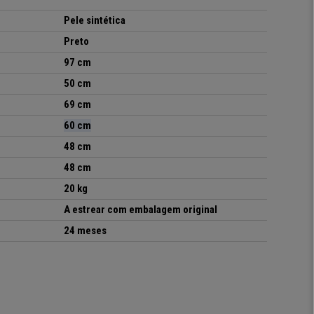
Pele sintética
Preto
97 cm
50 cm
69 cm
60 cm
48 cm
48 cm
20 kg
A estrear com embalagem original
24 meses