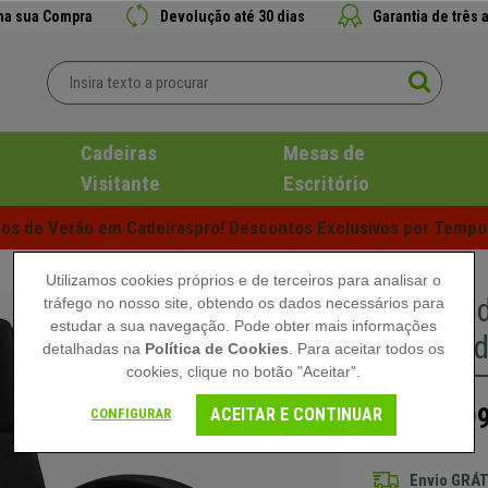
 na sua Compra
Devolução até 30 dias
Garantia de três 
Cadeiras
Mesas de
Visitante
Escritório
s de Verão em Cadeiraspro! Descontos Exclusivos por Tempo 
Utilizamos cookies próprios e de terceiros para analisar o
Cadeira 
tráfego no nosso site, obtendo os dados necessários para
estudar a sua navegação. Pode obter mais informações
Fabrico 
detalhadas na
Política de Cookies
. Para aceitar todos os
cookies, clique no botão "Aceitar".
399
ACEITAR E CONTINUAR
CONFIGURAR
649,90 €
Envio GRÁT