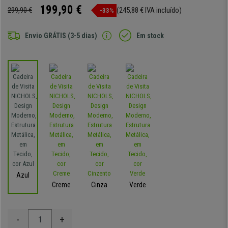
199,90 €
299,90 €
(245,88 € IVA incluído)
-33%
Envio GRÁTIS (3-5 dias)
Em stock
Azul
Creme
Cinza
Verde
-
+