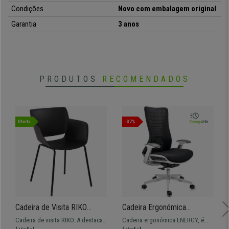
Condições
Novo com embalagem original
Garantia
3 anos
PRODUTOS
RECOMENDADOS
Oferta
-37%
Cadeira de Visita RIKO
Cadeira Ergonómica
Simples e Funcional, Apoio
ENERGY, Design Único,
Cadeira de visita RIKO. A destacar
Cadeira ergonómica ENERGY, é
de Braços Integrados, Cor
Tecnologia Avançada, Cor