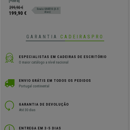
modelo com design moderno e
[+Info]
Azul
com estrutura metálica
299,90 €
Envio GRÁTIS (3-5
199,90 €
dias)
GARANTIA
CADEIRASPRO
ESPECIALISTAS EM CADEIRAS DE ESCRITÓRIO
O maior catálogo a nível nacional
ENVIO GRÁTIS EM TODOS OS PEDIDOS
Portugal continental
GARANTIA DE DEVOLUÇÃO
Até 30 dias
ENTREGA EM 3-5 DIAS