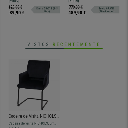
o seu design simples, empillhável
[+Info]
totalmente ajustável garantindo
[+Info]
Preto
Preto
e prático.
máxima comodidade ao usuário!
129,90 €
779,90 €
Envio GRÁTIS (3-5
Envio GRÁTIS
89,90 €
489,90 €
dias)
(24/48 horas)
VISTOS
RECENTEMENTE
Cadeira de Visita NICHOLS,
Design Moderno, Estrutura
Cadeira de visita NICHOLS, um
Metálica, em Tecido, cor