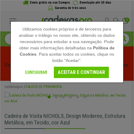
Envio grátis na sua Compra
Devolução até 30 dias
Garantia de três anos
0
Utilizamos cookies próprios e de terceiros para
analisar o tráfego no nosso site, obtendo os dados
necessários para estudar a sua navegação. Pode
obter mais informações detalhadas na
Política de
Cookies
. Para aceitar todos os cookies, clique no
botão "Aceitar".
Começam os Saldos de Verão em Cadeiraspro! Descontos 
ACEITAR E CONTINUAR
Exclusivos por Tempo Limitado - 
Ver Promoção
 -
CONFIGURAR
cadeiraspro
SALDOS DE PRIMAVERA
Cadeira de Visita NICHOLS, Design Moderno, Estrutura
Metálica, em Tecido, cor Azul