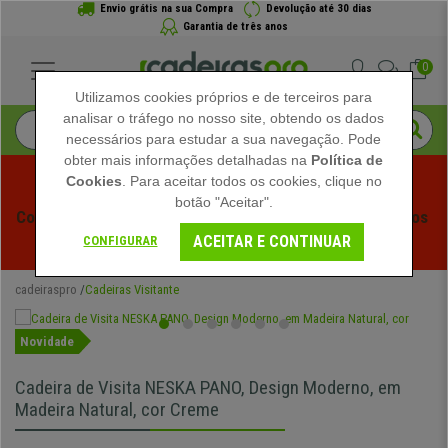
Envio grátis na sua Compra
Devolução até 30 dias
Garantia de três anos
0
Utilizamos cookies próprios e de terceiros para
analisar o tráfego no nosso site, obtendo os dados
necessários para estudar a sua navegação. Pode
obter mais informações detalhadas na
Política de
Cookies
. Para aceitar todos os cookies, clique no
botão "Aceitar".
Começam os Saldos de Verão em Cadeiraspro! Descontos 
ACEITAR E CONTINUAR
Exclusivos por Tempo Limitado - 
Ver Promoção
 -
CONFIGURAR
cadeiraspro
Cadeiras Visitante
Novidade
Cadeira de Visita NESKA PANO, Design Moderno, em
Madeira Natural, cor Creme