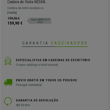
Cadeira de Visita NESKA
PANO, Design Moderno, em
Cadeira de estilo moderno e
Madeira Natural, cor Creme
elegante com estrutura de
[+Info]
maderia curvada com acabamento
199,90 €
Envio GRÁTIS (3-5
natural, fabricada com materiais
159,90 €
dias)
de alta qualidade.
GARANTIA
CADEIRASPRO
ESPECIALISTAS EM CADEIRAS DE ESCRITÓRIO
O maior catálogo a nível nacional
ENVIO GRÁTIS EM TODOS OS PEDIDOS
Portugal continental
GARANTIA DE DEVOLUÇÃO
Até 30 dias