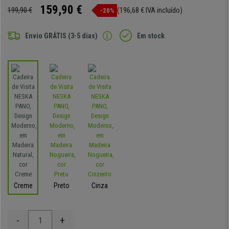
159,90 €
199,90 €
(196,68 € IVA incluído)
-20%
Envio GRÁTIS (3-5 dias)
Em stock
Creme
Preto
Cinza
-
+