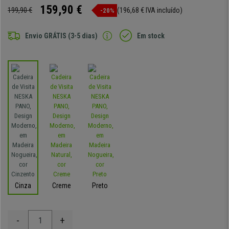
159,90 €
199,90 €
(196,68 € IVA incluído)
-20%
Envio GRÁTIS (3-5 dias)
Em stock
Cinza
Creme
Preto
-
+