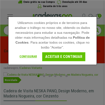
Envio grátis na sua Compra
Devolução até 30 dias
Garantia de três anos
0
Utilizamos cookies próprios e de terceiros para
analisar o tráfego no nosso site, obtendo os dados
necessários para estudar a sua navegação. Pode
obter mais informações detalhadas na
Política de
Cookies
. Para aceitar todos os cookies, clique no
botão "Aceitar".
Começam os Saldos de Verão em Cadeiraspro! Descontos 
ACEITAR E CONTINUAR
Exclusivos por Tempo Limitado - 
Ver Promoção
 -
CONFIGURAR
cadeiraspro
Cadeiras Visitante
Novidade
Cadeira de Visita NESKA PANO, Design Moderno, em
Madeira Nogueira, cor Cinzento