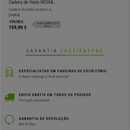
Cadeira de Visita NESKA
PANO, Design Moderno, em
Cadeira de estilo moderno e
Madeira Nogueira, cor
elegante com estrutura de
[+Info]
Cinzento
maderia curvada com acabamento
199,90 €
Envio GRÁTIS (3-5
natural, fabricada com materiais
159,90 €
dias)
de alta qualidade.
GARANTIA
CADEIRASPRO
ESPECIALISTAS EM CADEIRAS DE ESCRITÓRIO
O maior catálogo a nível nacional
ENVIO GRÁTIS EM TODOS OS PEDIDOS
Portugal continental
GARANTIA DE DEVOLUÇÃO
Até 30 dias