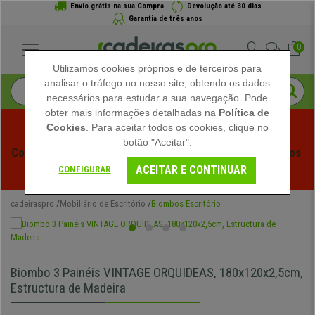
Envio grátis na sua Compra
Devolução até 30 dias
Garantia de três anos
0
Utilizamos cookies próprios e de terceiros para
analisar o tráfego no nosso site, obtendo os dados
necessários para estudar a sua navegação. Pode
obter mais informações detalhadas na
Política de
Cookies
. Para aceitar todos os cookies, clique no
botão "Aceitar".
Começam os Saldos de Verão em Cadeiraspro! Descontos 
ACEITAR E CONTINUAR
Exclusivos por Tempo Limitado - 
Ver Promoção
 -
CONFIGURAR
cadeiraspro
Mobiliário de Escritório
Biombos Escritório
Biombo 3 Painéis VINTAGE ORQUIDEAS, 180x120x2,5cm,
Estructura de Madeira