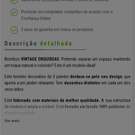
Proteção ao comprador, cumpridos de acordo com a
Confiança Online
3 anos de garantia em todos os produtos
Descrição
detalhada
Biombos
VINTAGE ORQUIDEAS
. Pretende separar um espaço mantendo
um toque natural e colorido? Este é um modelo ideal!
Este biombo decorativo de 3 painéis
destaca-se pelo seu design
, que
aporta a um jardim relaxante. Tem
desenhos distintos
em cada um dos
seus lados.
Está
fabricado com materiais da melhor qualidade.
A sua estructura
de madeira é ampla e estável. Está
forrado em tecido 100% poliéster
de
elevada qualidade.
Ver mais
Entrega-se
totalmente montado.
Evite preocupações de montagem,
somente terá de aguardar que chegue a sua casa, desembalar e começar