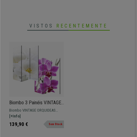
VISTOS
RECENTEMENTE
Biombo 3 Painéis VINTAGE
ORQUIDEAS,
Biombo VINTAGE ORQUIDEAS
180x120x2,5cm, Estructura
ficará perfeito em qualquer local
[+Info]
de Madeira
em que seja inserido. Ideal para
139,90 €
Sem Stock
dividir divisões.