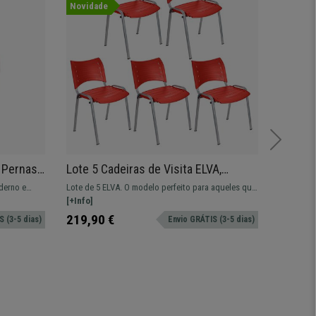
Novidade
Novida
, Pernas
Lote 5 Cadeiras de Visita ELVA,
Cadeir
nho
Confortável e Prática, Pernas Cinza,
Modern
derno e
Lote de 5 ELVA. O modelo perfeito para aqueles que
Cadeira d
Cor Vermelho
colchoado
procuram resistência, comodidade e facilidade de
[+Info]
Confortáve
[+Info]
uso.
metálica.
139,90 
219,90 €
 (3-5 dias)
Envio GRÁTIS (3-5 dias)
119,90