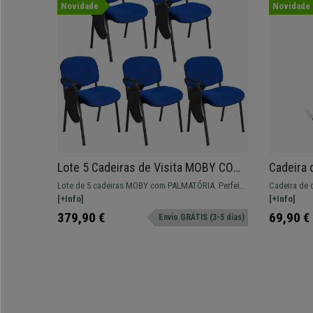
Novidade
Novidade
Lote 5 Cadeiras de Visita MOBY COM
Cadeira 
PALMATÓRIA, Confortável, Pernas
Empilháv
Lote de 5 cadeiras MOBY com PALMATÓRIA. Perfeita
Cadeira de d
Pretas, Cor Azul
Pano, Pr
para salas de formação ou eventos.
[+Info]
Confortável
[+Info]
379,90 €
69,90 €
Envio GRÁTIS (3-5 dias)