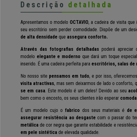
Descrição
detalhada
Apresentamos o modelo
OCTAVIO
, a cadeira de visita que
seu escritório sem perder comodidade. Dispõe de um de
de alta densidade
que
assegura conforto.
Através das fotografias detalhadas
poderá apreciar
modelo
elegante e moderno
que dará um toque especial
inserido. É uma cadeira perfeita para
escritórios, salas de
No nosso site
pensamos em tudo
, e por isso, oferecemo
visita atractivas
, mas sem deixarmos de lado o conforto, 
se em casa
. Este modelo é um deles! Devido ao seu
aco
bem como o encosto, os seus clientes irão esperar
comoda
É um modelo cujo o
fabrico
dos seus materiais é
de e
assegurar resistência ao desgaste
com o passar do t
metálica
de cor negra que garante estabilidade e resistênc
em pele sintética
de elevada qualidade.