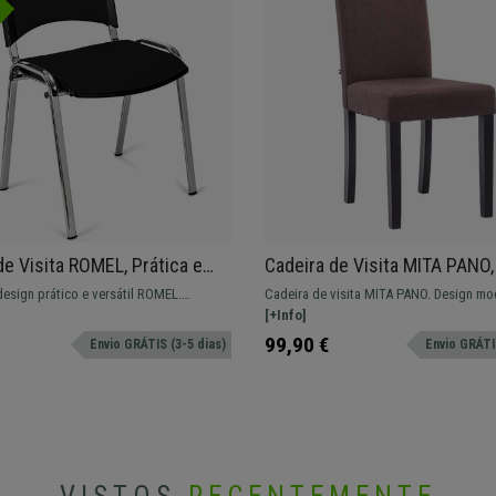
de Visita ROMEL, Prática e
Cadeira de Visita MITA PANO
el, Pernas Cromadas, Em
de Madeira Preta, Cor Casta
esign prático e versátil ROMEL.
Cadeira de visita MITA PANO. Design mo
eto
, resistente e com design moderno.
conforto extra devido ao seu grosso a
[+Info]
forrado em tecido
99,90 €
Envio GRÁTIS (3-5 dias)
Envio GRÁTIS