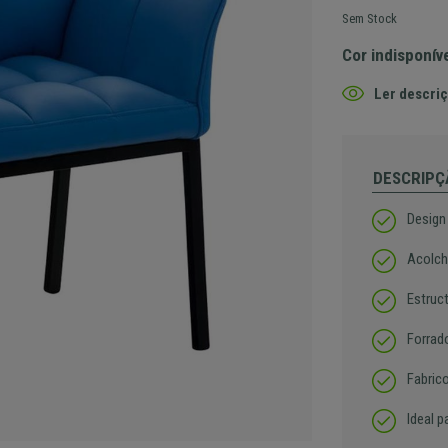
Sem Stock
Cor indisponív
Ler descriç
DESCRIPÇ
Design
Acolch
Estruc
Forrad
Fabric
Ideal p