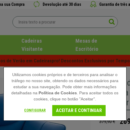
 na sua Compra
Devolução até 30 dias
Garantia de três 
Cadeiras
Mesas de
Visitante
Escritório
s de Verão em Cadeiraspro! Descontos Exclusivos por Tempo 
Utilizamos cookies próprios e de terceiros para analisar o
Cadeira 
tráfego no nosso site, obtendo os dados necessários para
estudar a sua navegação. Pode obter mais informações
Metálica
detalhadas na
Política de Cookies
. Para aceitar todos os
cookies, clique no botão "Aceitar".
Pele, Cor
ACEITAR E CONTINUAR
CONFIGURAR
269
379,90 €