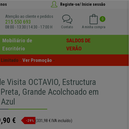
anos
Registe-se/ Inicie sessão
Atenção ao cliente e pedidos
0
215 550 693
08:00 - 13:30 | 14:30 - 17:00 H
Contato
A minha compra
Mobiliário de
SALDOS DE
Escritório
VERÃO
Limitado - 
Ver Promoção
 -
de Visita OCTAVIO, Estructura
 Preta, Grande Acolchoado em
 Azul
,90 €
(331,98 € IVA incluído)
-29%