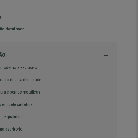
el
ão detalhada
ÃO
 moderno e exclusivo
oado de alta densidade
tura e pernas metálicas
o em pele sintética
o de qualidade
ara escritório