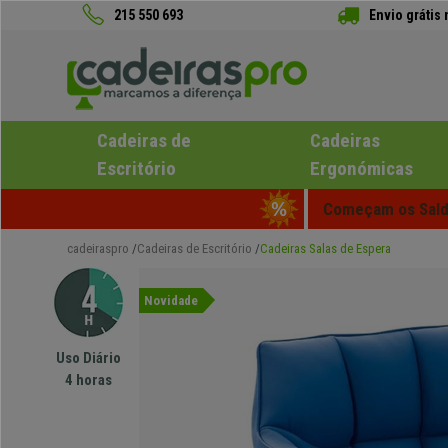
215 550 693
Envio grátis
Cadeiras de
Cadeiras
Escritório
Ergonómicas
Começam os Saldo
cadeiraspro
Cadeiras de Escritório
Cadeiras Salas de Espera
Novidade
Uso Diário
4 horas