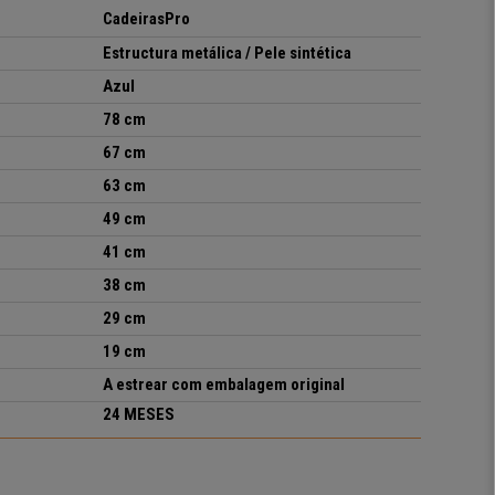
CadeirasPro
Estructura metálica / Pele sintética
Azul
78 cm
67 cm
63 cm
49 cm
41 cm
38 cm
29 cm
19 cm
A estrear com embalagem original
24 MESES