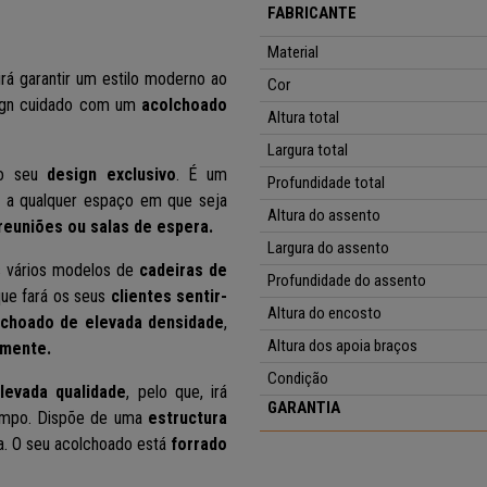
FABRICANTE
Material
 irá garantir um estilo moderno ao
Cor
sign cuidado com um
acolchoado
Altura total
Largura total
 o seu
design exclusivo
. É um
Profundidade total
 a qualquer espaço em que seja
Altura do assento
 reuniões ou salas de espera.
Largura do assento
s vários modelos de
cadeiras de
Profundidade do assento
que fará os seus
clientes sentir-
Altura do encosto
lchoado de elevada densidade
,
Altura dos apoia braços
mente.
Condição
levada qualidade
, pelo que, irá
GARANTIA
empo. Dispõe de uma
estructura
ia. O seu acolchoado está
forrado