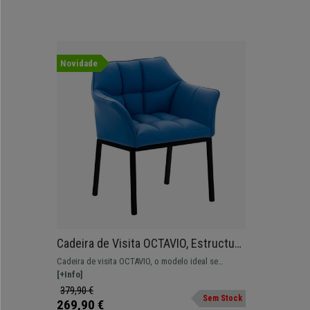
Novidade
Cadeira de Visita OCTAVIO, Estructura
Metálica Preta, Grande Acolchoado
Cadeira de visita OCTAVIO, o modelo ideal se
em Pele, Cor Azul
procura conforto absoluto e design distinto. Dê um
[+Info]
toque moderno ao seu escritório!
379,90 €
Sem Stock
269,90 €