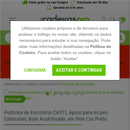
Envio grátis na sua Compra
Devolução até 30 dias
Garantia de três anos
0
Utilizamos cookies próprios e de terceiros para
analisar o tráfego no nosso site, obtendo os dados
necessários para estudar a sua navegação. Pode
obter mais informações detalhadas na
Política de
Cookies
. Para aceitar todos os cookies, clique no
botão "Aceitar".
Começam os Saldos de Verão em Cadeiraspro! Descontos 
ACEITAR E CONTINUAR
Exclusivos por Tempo Limitado - 
Ver Promoção
 -
CONFIGURAR
cadeiraspro
Cadeiras de Escritório
Poltronas de Escritório
Novidade
Poltrona de Escritório CASTI, Apoio para os pés
Extensível, Bom Acolchoado, em Pele Cor Preto