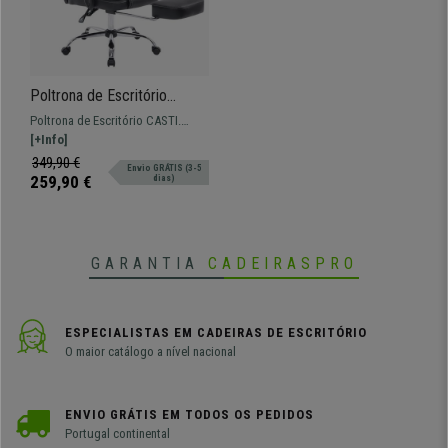
Poltrona de Escritório
CASTI, Apoio para os pés
Poltrona de Escritório CASTI.
Extensível, Bom
Forrado em pele sintética,
[+Info]
Acolchoado, em Pele Cor
disponível em várias cores e
349,90 €
Envio GRÁTIS (3-5
Preto
elevada resistência com base
259,90 €
dias)
metálica.
GARANTIA
CADEIRASPRO
ESPECIALISTAS EM CADEIRAS DE ESCRITÓRIO
O maior catálogo a nível nacional
ENVIO GRÁTIS EM TODOS OS PEDIDOS
Portugal continental