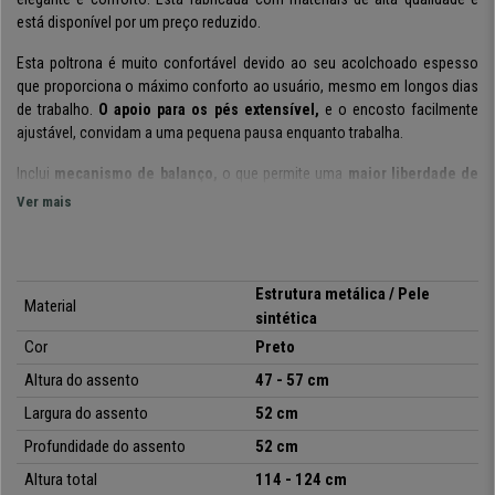
está disponível por um preço reduzido.
Esta poltrona é muito confortável devido ao seu acolchoado espesso
que proporciona o máximo conforto ao usuário, mesmo em longos dias
de trabalho.
O apoio para os pés extensível,
e o encosto facilmente
ajustável, convidam a uma pequena pausa enquanto trabalha.
Inclui
mecanismo de balanço,
o que permite uma
maior liberdade de
movimento e flexibilidade
e que possa utilizar 2 posições consoante a
Ver mais
sua vontade ou necessidade.
A
estrutura e base são metálicas
, proporcionando
grande
estabilidade e grande resistência até 130 kg
. Por outro lado, a
Estrutura metálica / Pele
Material
poltrona é
forrada em pele sintética
de fácil cuidado.
sintética
Cor
Preto
Está
disponível em várias cores
, para que possa escolher aquela que
mais gosta ou que melhor se adapte às necessidades decorativas do
Altura do assento
47 - 57 cm
espaço em que vai ser inserido. Faz com que seja um
modelo versátil
Largura do assento
52 cm
que se adapta
facilmente
a qualquer ambiente.
Profundidade do assento
52 cm
No Cadeiraspro
oferecemos-lhe a um
preço excepcional
, envio
Altura total
114 - 124 cm
totalmente grátis e garantia de 24 meses. Aproveite esta oportunidade e