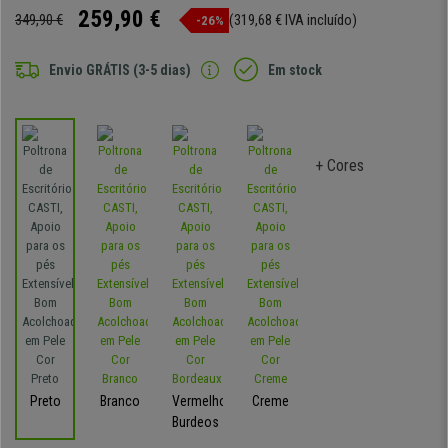
259,90 €
349,90 €
(319,68 € IVA incluído)
-26%
Envio GRÁTIS (3-5 dias)
Em stock
+ Cores
Preto
Branco
Vermelho-
Creme
Burdeos