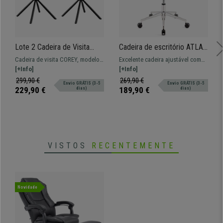
Lote 2 Cadeira de Visita
Cadeira de escritório ATLAS
COREY, Modelo Giratório,
PRO, Encosto e Braços
Cadeira de visita COREY, modelo
Excelente cadeira ajustável com
Design Moderno, em
Ajustáveis, Base Metálica,
giratório em tecido
[+Info]
base metálica. Modelo que
[+Info]
Tecido, cor Preto
Em Pano Preta
oferece conforto extra, disponível
299,90 €
269,90 €
Envio GRÁTIS (3-5
Envio GRÁTIS (3-5
em várias cores.
229,90 €
189,90 €
dias)
dias)
VISTOS
RECENTEMENTE
Novidade