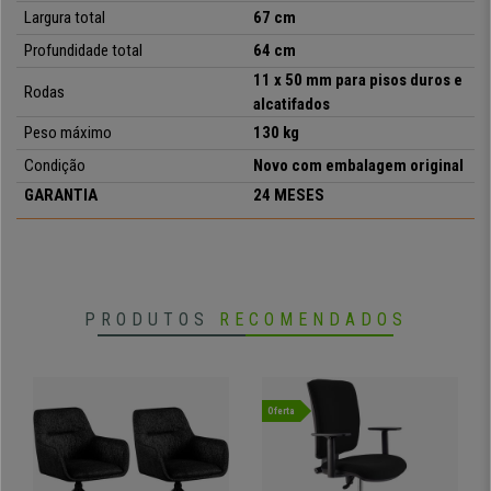
desfrute da sua poltrona!
Largura total
67 cm
Profundidade total
64 cm
11 x 50 mm para pisos duros e
•
Design moderno e elegante
Rodas
alcatifados
• Apoio para os pés extensível
Peso máximo
130 kg
•
Resistente até 130 kg
• Forrado em pele sintética
Condição
Novo com embalagem original
•
Acolchoado espesso e confortável
GARANTIA
24 MESES
• Base metálica estável e resistente
PRODUTOS
RECOMENDADOS
Oferta