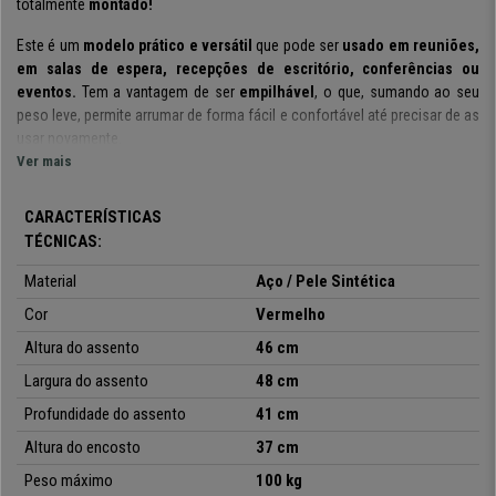
totalmente
montado!
Este é um
modelo prático e versátil
que pode ser
usado em reuniões
,
em salas de espera, recepções de escritório, conferências ou
eventos.
Tem a vantagem de ser
empilhável
, o que, sumando ao seu
peso leve, permite arrumar de forma fácil e confortável até precisar de as
usar novamente.
Ver mais
O assento e encosto acolchoados,
fazem com que esta cadeira se
destaque pelo seu conforto. Desta forma, garante que as suas visitas, ou
CARACTERÍSTICAS
clientes,fiquem satisfeitos. Está
disponível em distintas cores e
TÉCNICAS:
versões
, para que possam elegir a que melhor se adapte aos seus
gostos e necessidades.
Material
Aço / Pele Sintética
A estrutura é em
Cor
aço
com
4 patas
Vermelho
, o que
garante resistência e
estabilidade
. O assento e encosto são
forrados em pele sintética
,
Altura do assento
46 cm
disponível em várias cores. Compre no
CadeirasPro
um modelo
Largura do assento
48 cm
ideal para satisfazer os seus clientes e hóspedes enquanto esperam por
si!
Profundidade do assento
41 cm
Altura do encosto
37 cm
Peso máximo
100 kg
•
Modelo empilhável