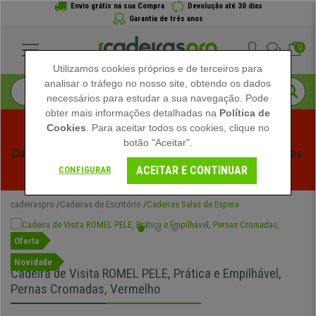
Envio grátis na sua Compra
Devolução até 30 dias
Garantia de três anos
0
Utilizamos cookies próprios e de terceiros para
analisar o tráfego no nosso site, obtendo os dados
necessários para estudar a sua navegação. Pode
obter mais informações detalhadas na
Política de
Cookies
. Para aceitar todos os cookies, clique no
botão "Aceitar".
Começam os Saldos de Verão em Cadeiraspro! Descontos 
ACEITAR E CONTINUAR
Exclusivos por Tempo Limitado - 
Ver Promoção
 -
CONFIGURAR
cadeiraspro
Cadeiras de Escritório
Cadeiras Salas de Espera
Oferta
Novidade
Cadeira de Visita ROMEL PELE, Prática e Empilhável,
Pernas Cromadas, Vermelho