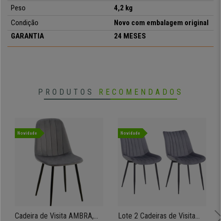
• Prático e versátil
Peso
4,2 kg
•
Ideal para sala de espera, conferências, etc.
Condição
Novo com embalagem original
• Forrado em pele sintética
GARANTIA
24 MESES
•
Estrutura de aço com 4 patas
• Conforto garantido
PRODUTOS
RECOMENDADOS
Novidade
Novidade
Cadeira de Visita AMBRA,
Lote 2 Cadeiras de Visita