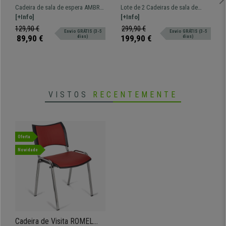
Design Moderno e
ZEFIR, Estructura Metálica,
Cadeira de sala de espera AMBRA,
Lote de 2 Cadeiras de sala de
Sofisticado, Em Veludo, Cor
Em Pano, Cor Cinzento
um modelo moderno ideal para
[+Info]
espera ZEFIR, um modelo
[+Info]
Cinzento Escuro
deixar as suas visitas
moderno ideal para deixar as suas
129,90 €
299,90 €
Envio GRÁTIS (3-5
Envio GRÁTIS (3-5
confortáveis!
visitas confortáveis!
89,90 €
199,90 €
dias)
dias)
VISTOS
RECENTEMENTE
Oferta
Novidade
Cadeira de Visita ROMEL