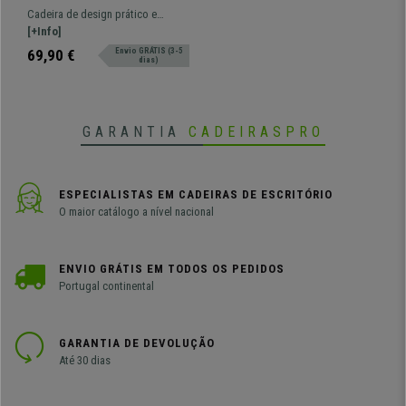
PELE, Prática e Empilhável,
Cadeira de design prático e
Pernas Cromadas, Vermelho
versátil ROMEL PELE. Confortável,
[+Info]
resistente e com design moderno.
69,90 €
Envio GRÁTIS (3-5
dias)
GARANTIA
CADEIRASPRO
ESPECIALISTAS EM CADEIRAS DE ESCRITÓRIO
O maior catálogo a nível nacional
ENVIO GRÁTIS EM TODOS OS PEDIDOS
Portugal continental
GARANTIA DE DEVOLUÇÃO
Até 30 dias