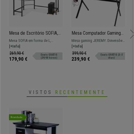
Mesa de Escritório SOFIA,
Mesa Computador Gaming
Em Madeira e Metal,
JEREMY, 130x76,5x78 cm,
Mesa SOFIA em forma de L,
Mesa gaming JEREMY. Dimensões
Dimensões 168x125x75cm,
Máxima Resistência, Cor
perfeita para ser inserida em
[+Info]
130x76,5x78 cm. Modelo
[+Info]
Castanho
Preto
qualquer espaço para trabalho!
desportivo ideal para
269,90 €
399,90 €
Envio GRÁTIS
Envio GRÁTIS (3-5
computador.
179,90 €
239,90 €
(24/48 horas)
dias)
VISTOS
RECENTEMENTE
Novidade