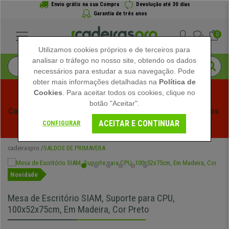
Envio grátis na sua Compra
Devolução até 30 dias
Garantia de três anos
0
Utilizamos cookies próprios e de terceiros para
analisar o tráfego no nosso site, obtendo os dados
necessários para estudar a sua navegação. Pode
obter mais informações detalhadas na
Política de
Cookies
. Para aceitar todos os cookies, clique no
botão "Aceitar".
Começam os Saldos de Verão em Cadeiraspro! Descontos 
ACEITAR E CONTINUAR
Exclusivos por Tempo Limitado - 
Ver Promoção
 -
CONFIGURAR
cadeiraspro
SALDOS DE PRIMAVERA
Novidade
Mesa de Escritório SIAM, Suporte para CPU,
100x52x75cm, Em Madeira, Cor Preto