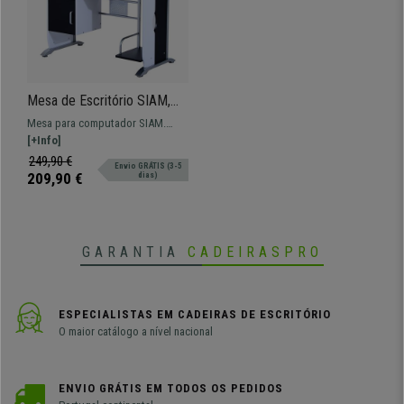
Mesa de Escritório SIAM,
Suporte para CPU,
Mesa para computador SIAM.
100x52x75cm, Em Madeira,
Dimensões 100x52 e 75 cm de
[+Info]
Cor Preto
altura. Modelo de design atual
249,90 €
Envio GRÁTIS (3-5
perfeita para uso de computador
209,90 €
dias)
com amplo espaço de
armazenamento.
GARANTIA
CADEIRASPRO
ESPECIALISTAS EM CADEIRAS DE ESCRITÓRIO
O maior catálogo a nível nacional
ENVIO GRÁTIS EM TODOS OS PEDIDOS