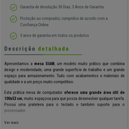
Garantia de devolução 30 Dias, 3 Anos de Garantia
Proteção ao comprador, cumpridos de acordo com a
Confiança Online
3 anos de garantia em todos os produtos
Descrição
detalhada
Apresentamos a
mesa SIAM
, um modelo muito prático que combina
design e modernidade, uma grande superfície de trabalho e um grande
espaço para armazenamento. Tudo com acabamentos e materiais de
qualidade e a um preço muito competitivo.
Esta prática mesa de computador
oferece uma grande área útil de
100x52 cm
, muito espaçosa para que possa desenvolver qualquer tarefa.
Possui uma prateleira para o teclado e também suporte para o
processador.
Também tem grandes
espaços de armazenamento para organizar
as
Ver mais
coisas necessárias para o dia a dia, mantendo assim a ordem no espaço