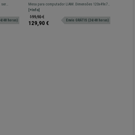
Dimensões 120x49x72 cm, Em
40x30x
 ser
Mesa para computador LIAM. Dimensões 120x49x72
Estante a
Madeira, Cor Branco
Arruma
ho!
cm com ampla superfície de trabalho.
[+Info]
abertas: c
[+Info]
199,90 €
159,90 
4/48 horas)
Envio GRÁTIS (24/48 horas)
129,90 €
129,90