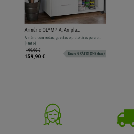
Armário OLYMPIA, Ampla
Armazenagem, Com Rodas,
Armário com rodas, gavetas e prateleiras para o
80x40x65cm, Madeira, Cor Branco
armazenamento organizado de tudo o que
[+Info]
necessite.
199,90 €
Envio GRÁTIS (3-5 dias)
159,90 €