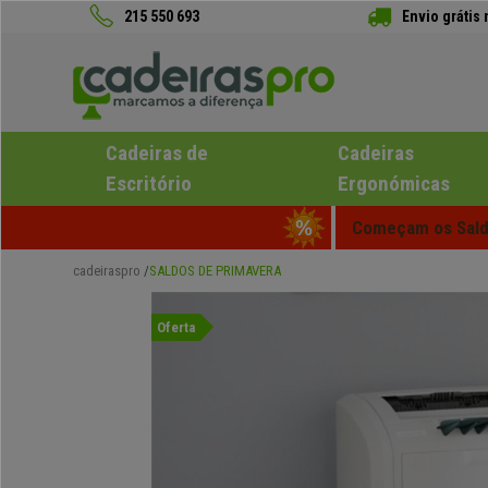
215 550 693
Envio grátis
Cadeiras de
Cadeiras
Escritório
Ergonómicas
Começam os Saldo
cadeiraspro
SALDOS DE PRIMAVERA
Oferta