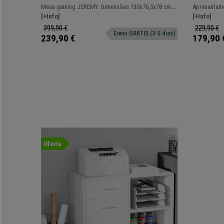
130x76,5x78 cm, Máxima Resistência,
40x50x57
Mesa gaming JEREMY. Dimensões 130x76,5x78 cm.
Apresentam
Cor Preto
Carvalho
Modelo desportivo ideal para computador.
[+Info]
espaçoso q
[+Info]
documentos
399,90 €
229,90 €
Envio GRÁTIS (3-5 dias)
239,90 €
179,90 
Oferta