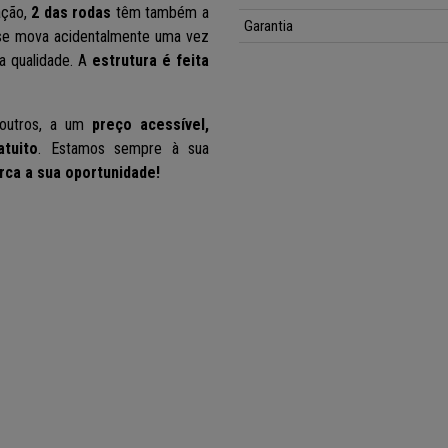
ação,
2 das rodas
têm também a
Garantia
se mova acidentalmente uma vez
ta qualidade. A
estrutura é feita
outros, a um
preço acessível,
atuito
. Estamos sempre à sua
rca a sua oportunidade!