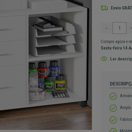
Envio GRÁT
-
Compre agora e re
Sexta-feira 14 
Ler descriç
DESCRIPÇ
Armári
Amplo 
Fabric
Mobili