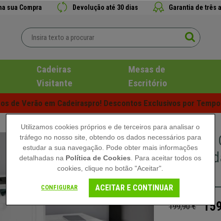
 na sua Compra
Devolução até 30 dias
Garantia de três 
Cadeiras
Mesas de
Visitante
Escritório
s de Verão em Cadeiraspro! Descontos Exclusivos por Tempo 
Utilizamos cookies próprios e de terceiros para analisar o
Armário
tráfego no nosso site, obtendo os dados necessários para
estudar a sua navegação. Pode obter mais informações
Com Roda
detalhadas na
Política de Cookies
. Para aceitar todos os
cookies, clique no botão "Aceitar".
Branco
ACEITAR E CONTINUAR
CONFIGURAR
159
199,90 €