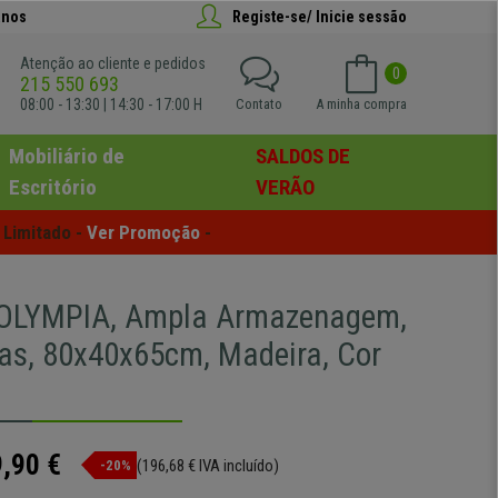
anos
Registe-se/ Inicie sessão
Atenção ao cliente e pedidos
0
215 550 693
08:00 - 13:30 | 14:30 - 17:00 H
Contato
A minha compra
Mobiliário de
SALDOS DE
Escritório
VERÃO
Limitado - 
Ver Promoção
 -
 OLYMPIA, Ampla Armazenagem,
s, 80x40x65cm, Madeira, Cor
,90 €
(196,68 € IVA incluído)
-20%