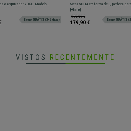
,5 cm, Madeira, Cor Branco e
Madeira e Metal, Dimensões
os o arquivador YOKU. Modelo
Mesa SOFIA em forma de L, perfeita para
168x125x75cm, Castanho
ue permite grande armazenamento de
inserida em qualquer espaço para trabal
[+Info]
.
269,90 €
Envio GRÁTIS (3-5 dias)
Envio GRÁTIS (2
€
179,90 €
VISTOS
RECENTEMENTE