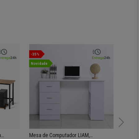
-35%
Oferta
Novidade
m
Mesa de Computador LIAM,
Estante