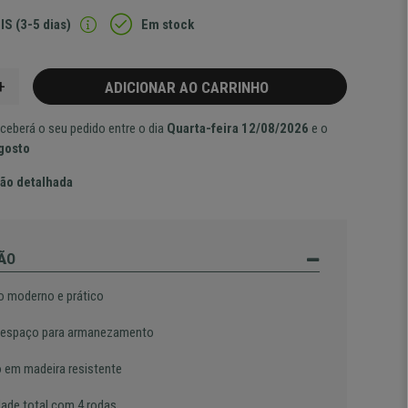
IS (3-5 dias)
Em stock
+
ADICIONAR AO CARRINHO
ceberá o seu pedido entre o dia
Quarta-feira 12/08/2026
e o
Agosto
ão detalhada
ÃO
o moderno e prático
espaço para armanezamento
o em madeira resistente
dade total com 4 rodas