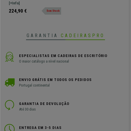
Ergonómico, Suporte
ergonómicas! O modelo
[+Info]
Lombar, Preto
ERGOCITY V apresenta um
224,90 €
Sem Stock
formato que permite alcançar o
maior conforto possível.
GARANTIA
CADEIRASPRO
ESPECIALISTAS EM CADEIRAS DE ESCRITÓRIO
O maior catálogo a nível nacional
ENVIO GRÁTIS EM TODOS OS PEDIDOS
Portugal continental
GARANTIA DE DEVOLUÇÃO
Até 30 dias
ENTREGA EM 3-5 DIAS