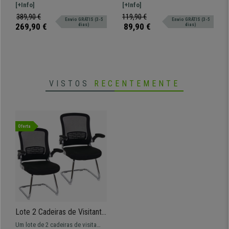
em Malha Respirável, Cor
Pernas Cromadas, Pele
JAMAICA. Máxima comodidade e
[+Info]
versátil CARINA. Opção de encaixe
[+Info]
Preto
Preta
conforto. Um modelo que se
prático e confortável.
389,90 €
119,90 €
Envio GRÁTIS (3-5
Envio GRÁTIS (3-5
destaca pelo seu design,
269,90 €
89,90 €
dias)
dias)
qualidade e resistência.
VISTOS
RECENTEMENTE
Oferta
Lote 2 Cadeiras de Visitante
ERGOCITY V, Design
Um lote de 2 cadeiras de visita