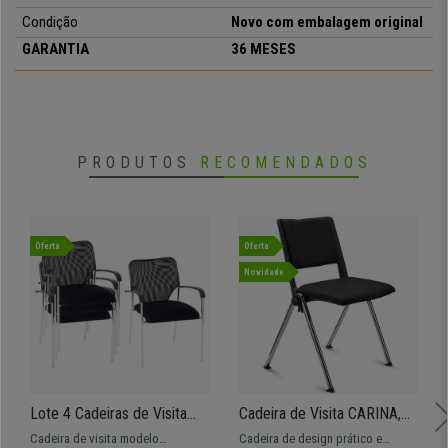
Condição
Novo com embalagem original
GARANTIA
36 MESES
PRODUTOS
RECOMENDADOS
Oferta
Oferta
Novidade
Lote 4 Cadeiras de Visita
Cadeira de Visita CARINA,
JAMAICA, Ampla e Cómoda,
Empilhável, Encaixe Lateral,
Cadeira de visita modelo
Cadeira de design prático e