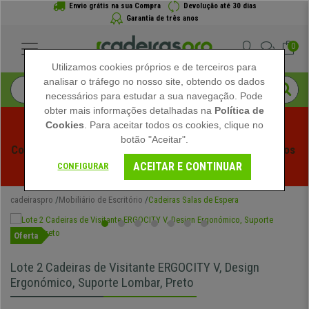
Envio grátis na sua Compra
Devolução até 30 dias
Garantia de três anos
0
Utilizamos cookies próprios e de terceiros para
analisar o tráfego no nosso site, obtendo os dados
necessários para estudar a sua navegação. Pode
obter mais informações detalhadas na
Política de
Cookies
. Para aceitar todos os cookies, clique no
botão "Aceitar".
Começam os Saldos de Verão em Cadeiraspro! Descontos 
ACEITAR E CONTINUAR
Exclusivos por Tempo Limitado - 
Ver Promoção
 -
CONFIGURAR
cadeiraspro
Mobiliário de Escritório
Cadeiras Salas de Espera
Oferta
Lote 2 Cadeiras de Visitante ERGOCITY V, Design
Ergonómico, Suporte Lombar, Preto