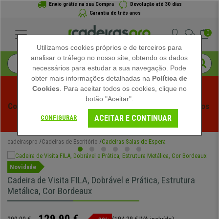
Envio grátis na sua Compra
Devolução até 30 dias
Garantia de três anos
0
Utilizamos cookies próprios e de terceiros para
analisar o tráfego no nosso site, obtendo os dados
necessários para estudar a sua navegação. Pode
obter mais informações detalhadas na
Política de
Cookies
. Para aceitar todos os cookies, clique no
botão "Aceitar".
Começam os Saldos de Verão em Cadeiraspro! Descontos 
ACEITAR E CONTINUAR
Exclusivos por Tempo Limitado - 
Ver Promoção
 -
CONFIGURAR
cadeiraspro
Cadeiras de Escritório
Cadeiras Salas de Espera
Novidade
Cadeira de Visita FILA, Dobrável e Prática, Estrutura
Metálica, Cor Bordeaux