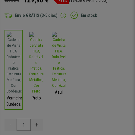
129,90 €
209,90 €
(184,38 € IVA incluído)
-38%
Envio GRÁTIS (3-5 dias)
Em stock
Azul
Vermelho-
Preto
Burdeos
-
+