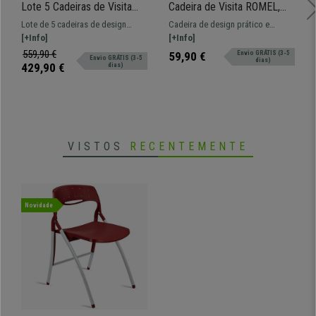
Lote 5 Cadeiras de Visita
Cadeira de Visita ROMEL,
CARINA, Empilhável, Encaixe
Prática e Empilhável, Pernas
Lote de 5 cadeiras de design
Cadeira de design prático e
Lateral, Pernas Cromadas,
Pretas, Em Pano, Cinzento
prático e versátil CARINA. Opção
[+Info]
versátil ROMEL. Confortável,
[+Info]
Pele Cinzenta
de encaixe prático e confortável.
resistente e com design moderno.
559,90 €
59,90 €
Envio GRÁTIS (3-5
Envio GRÁTIS (3-5
dias)
429,90 €
dias)
VISTOS
RECENTEMENTE
Novidade