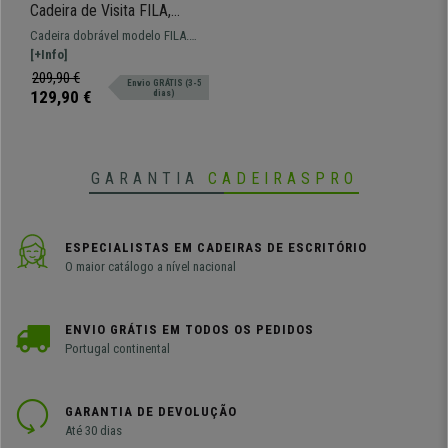
Cadeira de Visita FILA,
Dobrável e Prática,
Cadeira dobrável modelo FILA.
Estrutura Metálica, Cor
Estrutura de aço, cor cinza
[+Info]
Bordeaux
prateado. É realmente prático e
209,90 €
Envio GRÁTIS (3-5
fácil de armazenar.
129,90 €
dias)
GARANTIA
CADEIRASPRO
ESPECIALISTAS EM CADEIRAS DE ESCRITÓRIO
O maior catálogo a nível nacional
ENVIO GRÁTIS EM TODOS OS PEDIDOS
Portugal continental
GARANTIA DE DEVOLUÇÃO
Até 30 dias