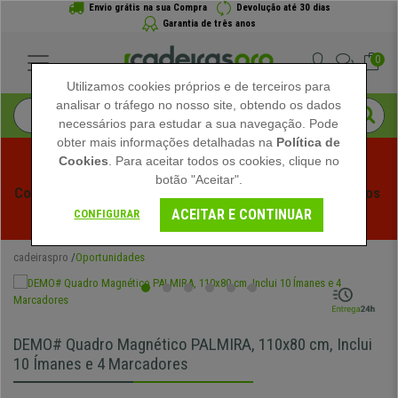
Envio grátis na sua Compra
Devolução até 30 dias
Garantia de três anos
0
Utilizamos cookies próprios e de terceiros para
analisar o tráfego no nosso site, obtendo os dados
necessários para estudar a sua navegação. Pode
obter mais informações detalhadas na
Política de
Cookies
. Para aceitar todos os cookies, clique no
botão "Aceitar".
Começam os Saldos de Verão em Cadeiraspro! Descontos 
ACEITAR E CONTINUAR
Exclusivos por Tempo Limitado - 
Ver Promoção
 -
CONFIGURAR
cadeiraspro
Oportunidades
DEMO# Quadro Magnético PALMIRA, 110x80 cm, Inclui
10 Ímanes e 4 Marcadores