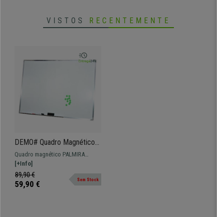
VISTOS
RECENTEMENTE
DEMO# Quadro Magnético
PALMIRA, 110x80 cm, Inclui
Quadro magnético PALMIRA
10 Ímanes e 4 Marcadores
110x80 cm. Tem uma superfície
[+Info]
branca laqueada, para que
89,90 €
Sem Stock
também possa pintar com
59,90 €
marcador.