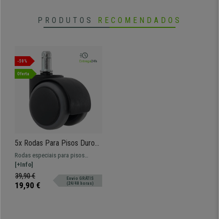
PRODUTOS
RECOMENDADOS
-50%
Oferta
5x Rodas Para Pisos Duros,
11x50mm, Resistentes até
Rodas especiais para pisos
150kg, Adequado Para
duros. Evitam danificar o seu piso
[+Info]
Parquet ou Azulejo
devido a estarem revestidas com
39,90 €
Envio GRÁTIS
um material suave.
19,90 €
(24/48 horas)