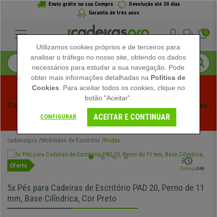
Envio grátis na sua Compra
Devolução até 30 dias
Garantia de três anos
0
Utilizamos cookies próprios e de terceiros para
analisar o tráfego no nosso site, obtendo os dados
necessários para estudar a sua navegação. Pode
obter mais informações detalhadas na
Política de
Cookies
. Para aceitar todos os cookies, clique no
botão "Aceitar".
Começam os Saldos de Verão em Cadeiraspro! Descontos 
ACEITAR E CONTINUAR
Exclusivos por Tempo Limitado - 
Ver Promoção
 -
CONFIGURAR
cadeiraspro
Mobiliário de Escritório
Rodas
Oferta
5x Pés para Cadeiras de Escritório PAD 20, Perno de 11
mm, Base Cilíndrica, Cor Preto