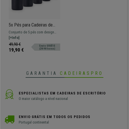
5x Pés para Cadeiras de
Escritório PAD 20, Perno de
Conjunto de 5 pés com design
11 mm, Base Cilíndrica, Cor
cilíndrico moderno e elegante.
[+Info]
Preto
Perfeitos para móveis e cadeiras
49,90 €
Envio GRÁTIS
de escritório.
19,90 €
(24/48 horas)
GARANTIA
CADEIRASPRO
ESPECIALISTAS EM CADEIRAS DE ESCRITÓRIO
O maior catálogo a nível nacional
ENVIO GRÁTIS EM TODOS OS PEDIDOS
Portugal continental