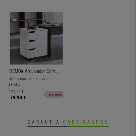
DEMO# Arquivador Com
Rodas YOKU, 40x50x57,5
Apresentamos o arquivador
cm, Madeira, Cor Branco
YOKU. Modelo espaçoso que
[+Info]
permite grande armazenamento de
149,90 €
Sem Stock
documentos.
79,90 €
GARANTIA
CADEIRASPRO