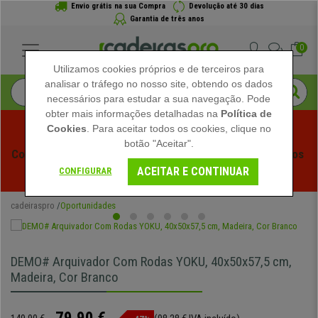
Envio grátis na sua Compra
Devolução até 30 dias
Garantia de três anos
0
Utilizamos cookies próprios e de terceiros para
analisar o tráfego no nosso site, obtendo os dados
necessários para estudar a sua navegação. Pode
obter mais informações detalhadas na
Política de
Cookies
. Para aceitar todos os cookies, clique no
botão "Aceitar".
Começam os Saldos de Verão em Cadeiraspro! Descontos 
ACEITAR E CONTINUAR
Exclusivos por Tempo Limitado - 
Ver Promoção
 -
CONFIGURAR
cadeiraspro
Oportunidades
DEMO# Arquivador Com Rodas YOKU, 40x50x57,5 cm,
Madeira, Cor Branco