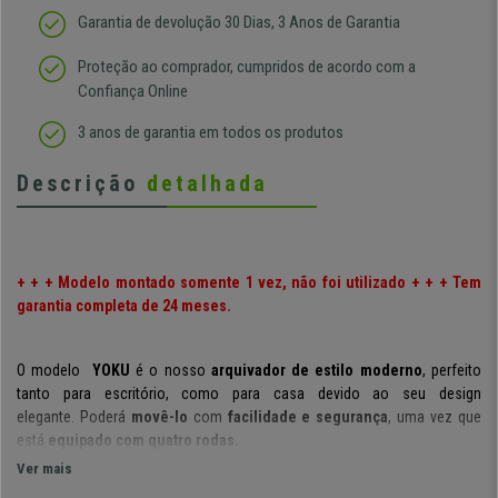
Garantia de devolução 30 Dias, 3 Anos de Garantia
Proteção ao comprador, cumpridos de acordo com a
Confiança Online
3 anos de garantia em todos os produtos
Descrição
detalhada
+ + + Modelo montado somente 1 vez, não foi utilizado + + + Tem
garantia completa de 24 meses.
O modelo
YOKU
é o nosso
arquivador
de estilo moderno
, perfeito
tanto para escritório, como para casa devido ao seu design
elegante.
Poderá
movê-lo
com
facilidade e segurança
, uma vez que
está
equipado com quatro rodas
.
Ver mais
Possui um
design moderno e amplo espaço de armazenamento