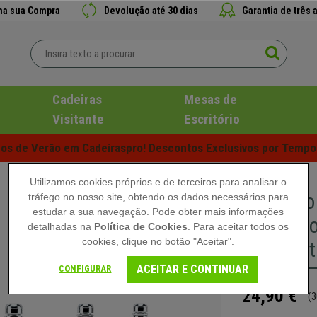
 na sua Compra
Devolução até 30 dias
Garantia de três 
Cadeiras
Mesas de
Visitante
Escritório
s de Verão em Cadeiraspro! Descontos Exclusivos por Tempo 
Utilizamos cookies próprios e de terceiros para analisar o
Conjunto
tráfego no nosso site, obtendo os dados necessários para
estudar a sua navegação. Pode obter mais informações
Escritóri
detalhadas na
Política de Cookies
. Para aceitar todos os
cookies, clique no botão "Aceitar".
Compacta
ACEITAR E CONTINUAR
CONFIGURAR
24,90 €
(3