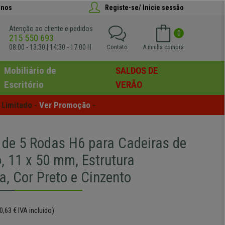
anos
Registe-se/ Inicie sessão
Atenção ao cliente e pedidos
0
215 550 693
08:00 - 13:30 | 14:30 - 17:00 H
Contato
A minha compra
Mobiliário de
SALDOS DE
Escritório
VERÃO
Limitado - 
Ver Promoção
 -
 de 5 Rodas H6 para Cadeiras de
o, 11 x 50 mm, Estrutura
, Cor Preto e Cinzento
0,63 € IVA incluído)