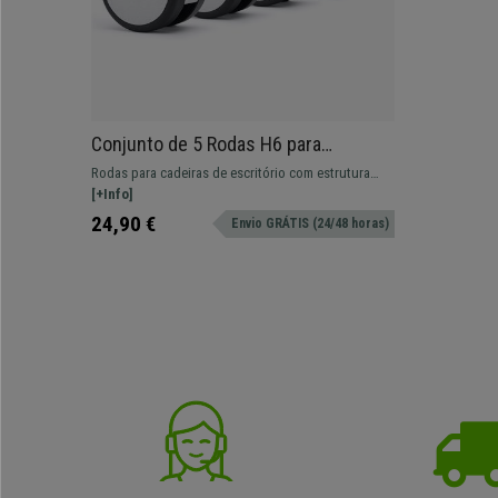
Conjunto de 5 Rodas H6 para
Cadeiras de Escritório, 11 x 50 mm,
Rodas para cadeiras de escritório com estrutura
Estrutura Compacta, Cor Preto e
compacta e design elegante. Ideais para cadeiras de
[+Info]
Cinzento
escritório operativas.
24,90 €
Envio GRÁTIS (24/48 horas)