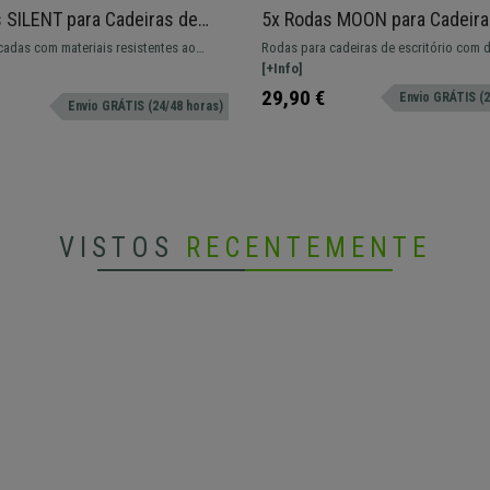
 SILENT para Cadeiras de
5x Rodas MOON para Cadeira
io 11x50 mm, Pino em Nylon,
Escritório 11x60 mm, Estrut
cadas com materiais resistentes ao
Rodas para cadeiras de escritório com 
o
Compacta, Cor Preto
 pino em nylon assegura a redução do
compacto, caracterizadas por linhas si
[+Info]
do pelo atrito mecânico.
forma sólida que transmite robustez e e
29,90 €
Envio GRÁTIS (2
Envio GRÁTIS (24/48 horas)
VISTOS
RECENTEMENTE