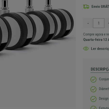
Envio GRÁT
-
Compre agora e re
Quarta-feira 12
Ler descriç
DESCRIPÇ
Conjunt
Diâmet
Design
Estrut