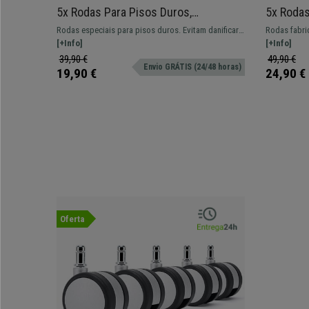
5x Rodas Para Pisos Duros,
5x Rodas
11x50mm, Resistentes até 150kg,
Escritór
Rodas especiais para pisos duros. Evitam danificar
Rodas fabri
Adequado Para Parquet ou Azulejo
Cor Pret
o seu piso devido a estarem revestidas com um
[+Info]
desgaste, o
[+Info]
material suave.
ruído causa
39,90 €
49,90 €
Envio GRÁTIS (24/48 horas)
19,90 €
24,90 €
Oferta