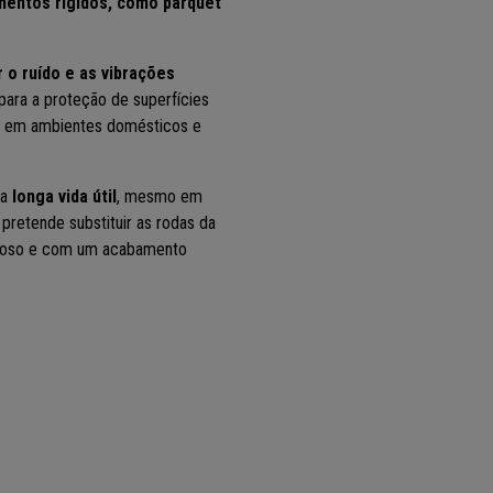
mentos rígidos, como parquet
r o ruído e as vibrações
 para a proteção de superfícies
ão em ambientes domésticos e
ma
longa vida útil
, mesmo em
 pretende substituir as rodas da
ncioso e com um acabamento