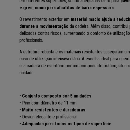
em diferentes superfícies, sendo adequadas tanto para
pavi
e grés, como para alcatifas de baixa espessura
.
O revestimento exterior em
material macio
ajuda a reduzi
durante a movimentação
da cadeira. Além disso, contribui
delicadas contra riscos, aumentando o conforto de utilizaç
profissionais.
A estrutura robusta e os materiais resistentes asseguram u
caso de utilização intensiva diária. A escolha ideal para quem
sua cadeira de escritório por um componente prático, sile
cuidado.
•
Conjunto composto por 5 unidades
• Pino com diâmetro de 11 mm
•
Muito resistentes e duradouras
• Design elegante e profissional
•
Adequadas para todos os tipos de superfície