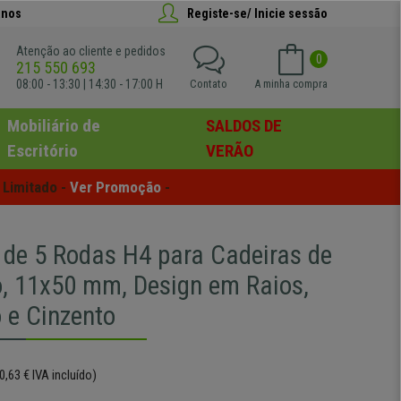
anos
Registe-se/ Inicie sessão
Atenção ao cliente e pedidos
0
215 550 693
08:00 - 13:30 | 14:30 - 17:00 H
Contato
A minha compra
Mobiliário de
SALDOS DE
Escritório
VERÃO
Limitado - 
Ver Promoção
 -
 de 5 Rodas H4 para Cadeiras de
io, 11x50 mm, Design em Raios,
o e Cinzento
0,63 € IVA incluído)