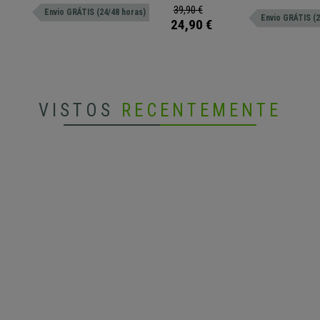
o
ndo maior conforto de utilização nos
material suave.
39,90 €
Envio GRÁTIS (24/48 horas)
Envio GRÁTIS (2
trabalho.
24,90 €
VISTOS
RECENTEMENTE