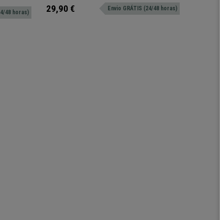
com impacto estético.
mm.
69,90 €
29,90 €
Envio GRÁTIS (24/48 horas)
4/48 horas)
49,90 