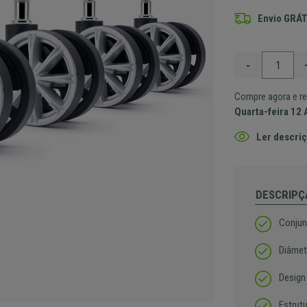
Envio GRÁT
-
Compre agora e re
Quarta-feira 12
Ler descriç
DESCRIPÇ
Conjunt
Diâmet
Design
Estrut