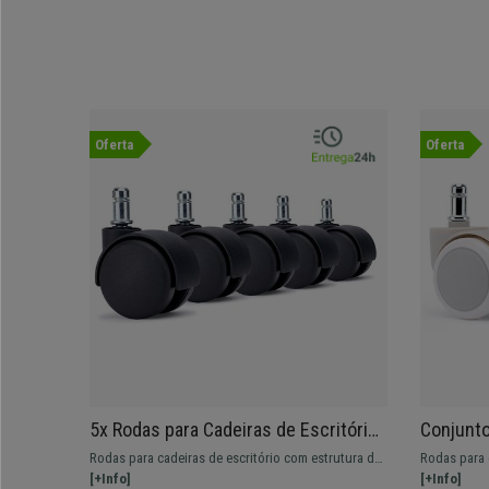
Oferta
Oferta
5x Rodas para Cadeiras de Escritório
Conjunto
SPIN 11x50 mm, Minimalistas e
Cadeiras
Rodas para cadeiras de escritório com estrutura de
Rodas para 
Funcionais, Cor Preto
Design M
dupla roda, garantindo uma distribuição de peso
[+Info]
parquet, pa
[+Info]