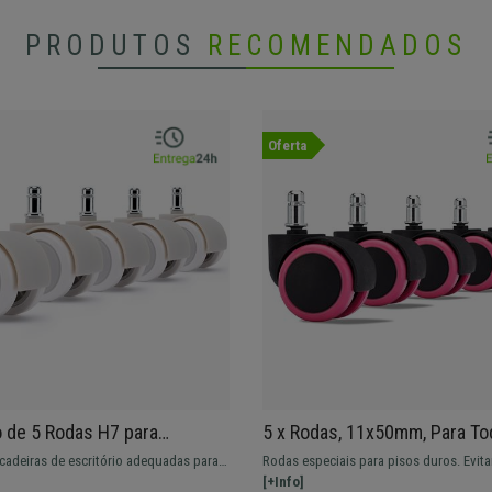
PRODUTOS
RECOMENDADOS
Oferta
 de 5 Rodas H7 para
5 x Rodas, 11x50mm, Para T
 de Escritório, 11 x 50 mm,
Pavimentos, Resistência Até
cadeiras de escritório adequadas para
Rodas especiais para pisos duros. Evita
oderno, Cor Branco e
Rosa
vimentos laminados e cerâmicos,
o seu piso devido a estarem revestida
[+Info]