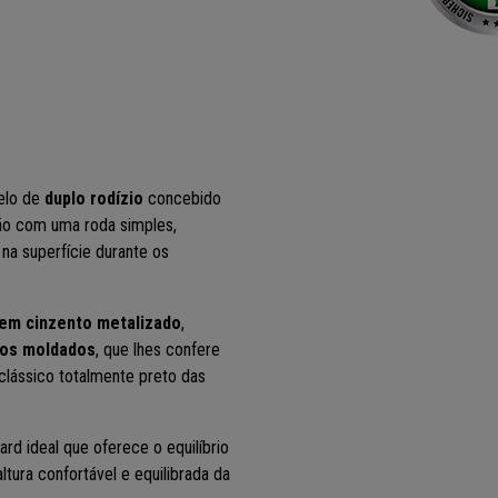
delo de
duplo rodízio
concebido
ão com uma roda simples,
 na superfície durante os
em cinzento metalizado
,
aios moldados
, que lhes confere
clássico totalmente preto das
rd ideal que oferece o equilíbrio
tura confortável e equilibrada da