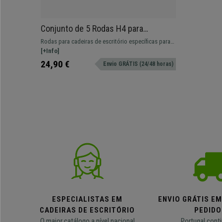
Conjunto de 5 Rodas H4 para
Cadeiras de Escritório, 11x50 mm,
Rodas para cadeiras de escritório específicas para
Design em Raios, Cor Preto e
superfícies têxteis, com padrão geométrico em
[+Info]
Cinzento
estrela de 10 raios moldados.
24,90 €
Envio GRÁTIS (24/48 horas)
ESPECIALISTAS EM
ENVIO GRÁTIS E
CADEIRAS DE ESCRITÓRIO
PEDIDO
O maior catálogo a nível nacional
Portugal conti