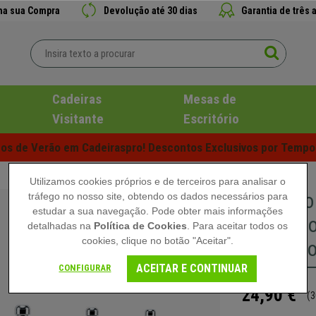
 na sua Compra
Devolução até 30 dias
Garantia de três 
Cadeiras
Mesas de
Visitante
Escritório
s de Verão em Cadeiraspro! Descontos Exclusivos por Tempo 
Utilizamos cookies próprios e de terceiros para analisar o
Conjunto
tráfego no nosso site, obtendo os dados necessários para
estudar a sua navegação. Pode obter mais informações
Escritór
detalhadas na
Política de Cookies
. Para aceitar todos os
cookies, clique no botão "Aceitar".
Cor Pret
ACEITAR E CONTINUAR
CONFIGURAR
24,90 €
(3