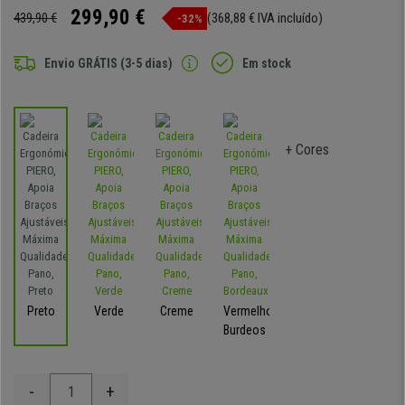
299,90 €
439,90 €
(368,88 € IVA incluído)
-32%
Envio GRÁTIS (3-5 dias)
Em stock
+ Cores
Preto
Verde
Creme
Vermelho-
Burdeos
-
+