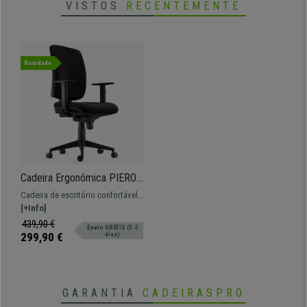
VISTOS
RECENTEMENTE
Novidade
Cadeira Ergonómica PIERO,
Apoia Braços Ajustáveis,
Cadeira de escritório confortável
Máxima Qualidade, Pano,
e ergonómica. Acolchoado de alta
[+Info]
Preto
densidade e braços ajustáveis.
439,90 €
Envio GRÁTIS (3-5
299,90 €
dias)
GARANTIA
CADEIRASPRO