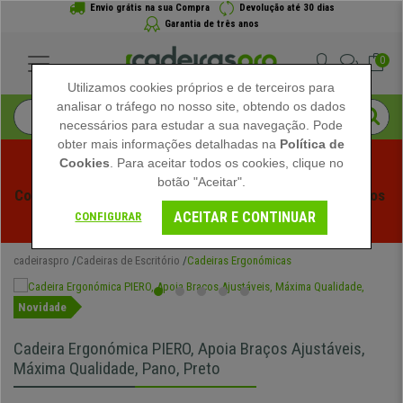
Envio grátis na sua Compra
Devolução até 30 dias
Garantia de três anos
0
Utilizamos cookies próprios e de terceiros para
analisar o tráfego no nosso site, obtendo os dados
necessários para estudar a sua navegação. Pode
obter mais informações detalhadas na
Política de
Cookies
. Para aceitar todos os cookies, clique no
botão "Aceitar".
Começam os Saldos de Verão em Cadeiraspro! Descontos 
ACEITAR E CONTINUAR
Exclusivos por Tempo Limitado - 
Ver Promoção
 -
CONFIGURAR
cadeiraspro
Cadeiras de Escritório
Cadeiras Ergonómicas
Novidade
Cadeira Ergonómica PIERO, Apoia Braços Ajustáveis,
Máxima Qualidade, Pano, Preto