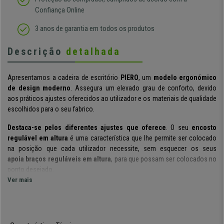
Confiança Online
3 anos de garantia em todos os produtos
Descrição
detalhada
Apresentamos a cadeira de escritório
PIERO
, um
modelo ergonómico
de design moderno
. Assegura um elevado grau de conforto, devido
aos práticos ajustes oferecidos ao utilizador e os materiais de qualidade
escolhidos para o seu fabrico.
Destaca-se pelos diferentes ajustes que oferece
. O seu
encosto
regulável em altura
é uma característica que lhe permite ser colocado
na posição que cada utilizador necessite, sem esquecer os seus
apoia braços reguláveis em altura
, para que possam ser colocados no
ponto desejado.
Ver mais
Dispõe de um acolchoado de alta densidade
no assento e encosto, o
que assegura conforto absoluto para o utilizador. Além disso, o seu
design ergonómico permite que o utilizador mantenha uma
postura da
coluna correcta e saudável.