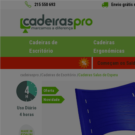
215 550 693
Envio grátis
Cadeiras de
Cadeiras
Escritório
Ergonómicas
Começam os Saldo
cadeiraspro
Cadeiras de Escritório
Cadeiras Salas de Espera
Oferta
Novidade
Uso Diário
4 horas