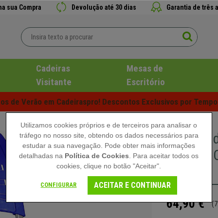
 na sua Compra
Devolução até 30 dias
Garantia de três 
Cadeiras
Mesas de
Visitante
Escritório
s de Verão em Cadeiraspro! Descontos Exclusivos por Tempo 
Utilizamos cookies próprios e de terceiros para analisar o
Cadeira d
tráfego no nosso site, obtendo os dados necessários para
estudar a sua navegação. Pode obter mais informações
Prática, 
detalhadas na
Política de Cookies
. Para aceitar todos os
cookies, clique no botão "Aceitar".
Azul
ACEITAR E CONTINUAR
CONFIGURAR
64,90 €
(7