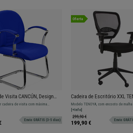
Oferta
de Visita CANCÚN, Design
Cadeira de Escritório XXL T
, Estructura Metálica, Em
Assento Acolchoado, Apoia 
r cadeira de visita com máxima
Modelo TENOYA, com encosto de malha 
r Azul
Ajustáveis, Preto
Design elegante e confortável ao melhor
lombar, grande acolchoado e máxima res
[+Info]
299,90 €
Envio GRÁTIS (3-5 dias)
Envio GRÁTIS
€
199,90 €