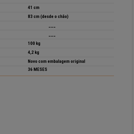
41 cm
83 cm (desde o chão)
___
___
100 kg
4,2 kg
Novo com embalagem original
36 MESES