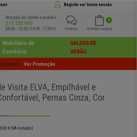
anos
Registe-se/ Inicie sessão
Atenção ao cliente e pedidos
0
215 550 693
08:00 - 13:30 | 14:30 - 17:00 H
Contato
A minha compra
Mobiliário de
SALDOS DE
Escritório
VERÃO
Limitado - 
Ver Promoção
 -
e Visita ELVA, Empilhável e
Confortável, Pernas Cinza, Cor
9,83 € IVA incluído)