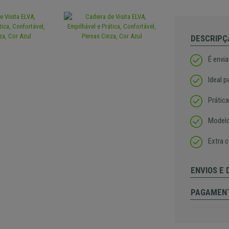
DESCRIPÇ
É envi
Ideal p
Prática
Modelo
Extra c
ENVIOS E
PAGAMEN