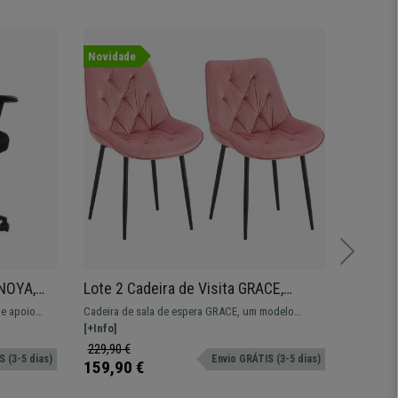
Novidade
Oferta
Novida
ENOYA,
Lote 2 Cadeira de Visita GRACE,
Lote 5 
Braços
Estructura Metálica, Em Veludo, Cor
Prática
e apoio
Cadeira de sala de espera GRACE, um modelo
Lote de 5 
Rosa
Em Pan
istência!
moderno ideal para deixar as suas visitas
[+Info]
ROMEL. Co
[+Info]
confortáveis!
moderno.
229,90 €
279,90
 (3-5 dias)
Envio GRÁTIS (3-5 dias)
159,90 €