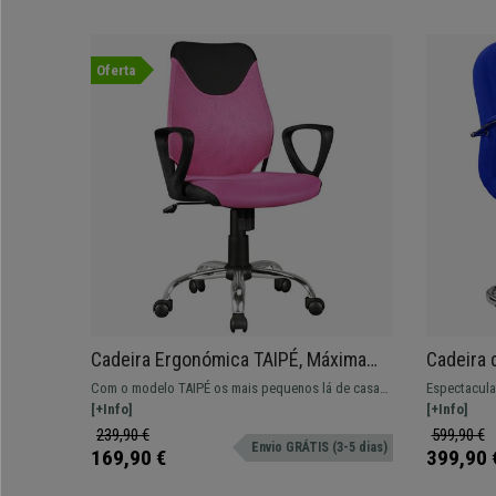
Oferta
Cadeira Ergonómica TAIPÉ, Máxima
Cadeira 
Comodidade, Para Criança, Em Preto e
Elegante
Com o modelo TAIPÉ os mais pequenos lá de casa
Espectacula
Rosa
Pano, Co
vão querer realizar todas as suas tarefas!
[+Info]
qualidade. 
[+Info]
preço.
239,90 €
599,90 €
Envio GRÁTIS (3-5 dias)
169,90 €
399,90 