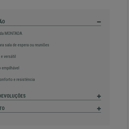
ÃO
ada MONTADA.
ara sala de espera ou reuniões
 e versátil
 empilhável
onforto e resistência
 DEVOLUÇÕES
TO