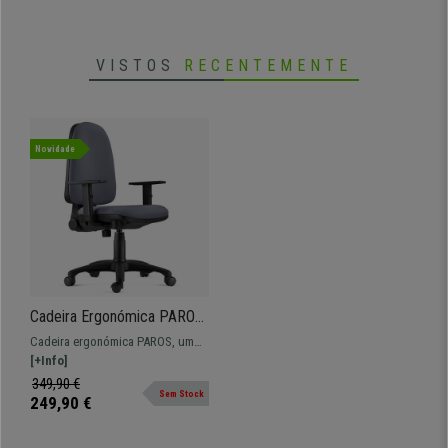
VISTOS
RECENTEMENTE
Novidade
Cadeira Ergonómica PAROS,
Encosto Ajustável Em Altura,
Cadeira ergonómica PAROS, um
Uso Intensivo, Cinzento
modelo que assegura conforto
[+Info]
diário devido aos seus avançados
349,90 €
Sem Stock
ajustes!
249,90 €