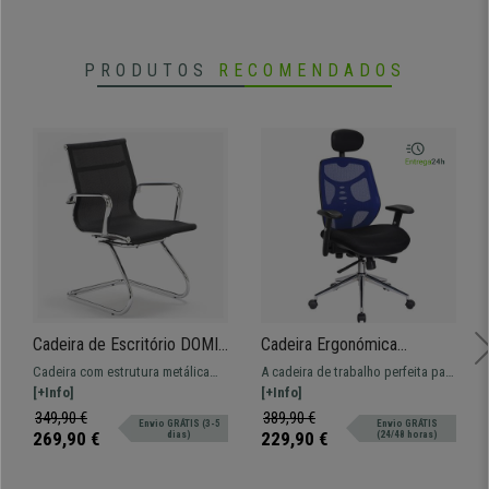
PRODUTOS
RECOMENDADOS
Cadeira de Escritório DOMI
Cadeira Ergonómica
V, Estrutura Metálica
MANTRA, Apoia Cabeças,
Cadeira com estrutura metálica
A cadeira de trabalho perfeita para
Cromada, Design Elegante,
Ajustável, Malha Respirável,
cromada. Mecanismo reclinável
[+Info]
ter conforto total. Testada,
[+Info]
em Malha Preta
Suporte Lombar, Cor Azul
com 4 posições de ajuste.
ajustável, malha respirável e
349,90 €
389,90 €
Envio GRÁTIS (3-5
Envio GRÁTIS
suporte lombar.
269,90 €
229,90 €
dias)
(24/48 horas)