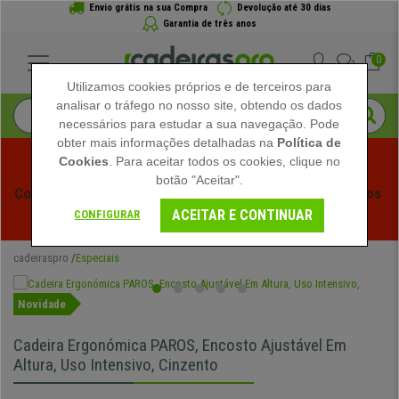
Envio grátis na sua Compra
Devolução até 30 dias
Garantia de três anos
0
Utilizamos cookies próprios e de terceiros para
analisar o tráfego no nosso site, obtendo os dados
necessários para estudar a sua navegação. Pode
obter mais informações detalhadas na
Política de
Cookies
. Para aceitar todos os cookies, clique no
botão "Aceitar".
Começam os Saldos de Verão em Cadeiraspro! Descontos 
ACEITAR E CONTINUAR
Exclusivos por Tempo Limitado - 
Ver Promoção
 -
CONFIGURAR
cadeiraspro
Especiais
Novidade
Cadeira Ergonómica PAROS, Encosto Ajustável Em
Altura, Uso Intensivo, Cinzento