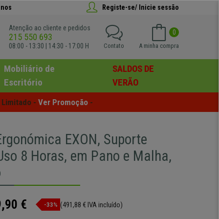
anos
Registe-se/ Inicie sessão
Atenção ao cliente e pedidos
0
215 550 693
08:00 - 13:30 | 14:30 - 17:00 H
Contato
A minha compra
Mobiliário de
SALDOS DE
Escritório
VERÃO
Limitado - 
Ver Promoção
 -
Ergonómica EXON, Suporte
Uso 8 Horas, em Pano e Malha,
o
,90 €
(491,88 € IVA incluído)
-33%