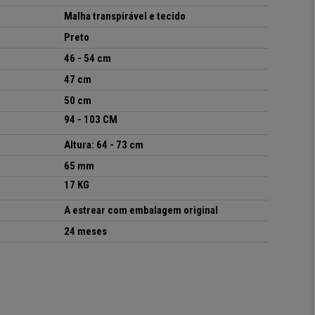
Malha transpirável e tecido
Preto
46 - 54 cm
47 cm
50 cm
94 - 103
CM
Altura: 64
- 73 cm
65 mm
17 KG
A estrear com embalagem original
24 meses