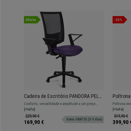
Oferta
-23%
Cadeira de Escritório PANDORA PELE,
Poltrona
Encosto Ajustável em Malha, Bom
Design 
Conforto, versatilidade e amplitude a um preço
Poltrona ex
Acolchoado, Roxo
Premium,
imbatível. Este modelo oferece um equilíbrio
[+Info]
Pormenores 
[+Info]
excelente para o seu dia a dia. Várias cores e
229,90 €
519,90 €
Envio GRÁTIS (3-5 dias)
materiais disponíveis.
169,90 €
399,90 