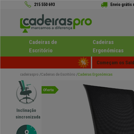
215 550 693
Envio grátis
Cadeiras de
Cadeiras
Escritório
Ergonómicas
Começam os Saldo
cadeiraspro
Cadeiras de Escritório
Cadeiras Ergonómicas
Oferta
Inclinação
sincronizada