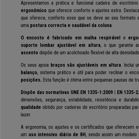
Apresentamos a prática e funcional cadeira de escritóri
ergonómico
que oferece conforto e ajustes extra. Destac
que oferece, conforto esse que se deve ao seu formato 
uma
postura correcta e saudável da coluna
.
O encosto é fabricado em malha respirável
e
ergo
suporte lombar ajustável em altura
, o que garante a
assento
dispõe de um acolchoado flexível de alta densidad
Os seus apoia
braços são ajustáveis em altura
. Inclui
balanço
, sistema prático e útil para poder reclinar o en
posições.
Esta função é ótima entre pequenas pausas de tra
Dispõe das normativas UNE EN 1335-1:2009 | EN 1335-2:
dimensões, segurança, estabilidade, resistência e durabi
qualidade
obtido por cadeiras de escritório preparadas para
lazer.
A ergonomia, os ajustes e os certificados que oferecem e
um
uso intensivo diário de 8H
, sendo assim um modelo id