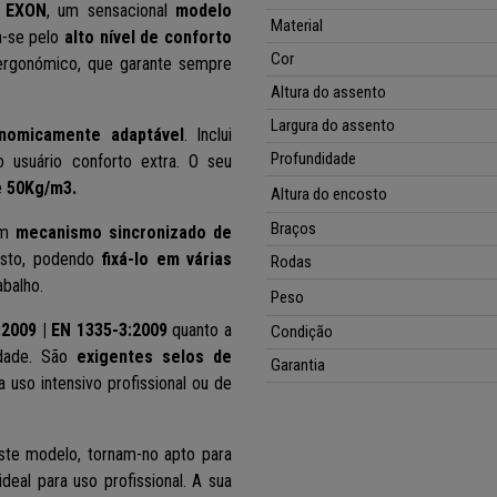
o
EXON
, um sensacional
modelo
Material
a-se pelo
alto nível de conforto
Cor
ergonómico, que garante sempre
Altura do assento
Largura do assento
nomicamente adaptável
. Inclui
Profundidade
o usuário conforto extra. O seu
e
50Kg/m3.
Altura do encosto
Braços
 um
mecanismo sincronizado de
costo, podendo
fixá-lo em várias
Rodas
balho.
Peso
2009 | EN 1335-3:2009
quanto a
Condição
lidade. São
exigentes selos de
Garantia
 uso intensivo profissional ou de
ste modelo, tornam-no apto para
eal para uso profissional. A sua