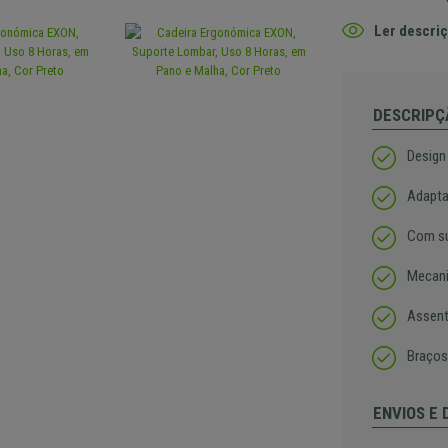
Ler descriç
DESCRIPÇ
Design
Adapta
Com su
Mecani
Assent
Braços
ENVIOS E