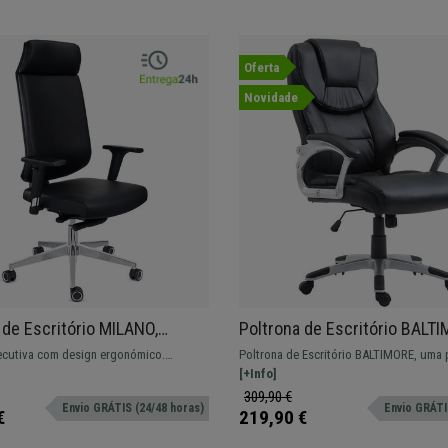
Oferta
Novidade
 de Escritório MILANO,
Poltrona de Escritório BALTI
Ergonómico, Acabamentos
Bom Acolchoado, Forrada em 
ecutiva com design ergonómico.
Poltrona de Escritório BALTIMORE, uma 
 Pele, Preto
Cor Preto
exclusivos e apoia braços cromados.
com acolchoado confortável e encosto 
[+Info]
apoia cabeças integrado.
309,90 €
Envio GRÁTIS (24/48 horas)
Envio GRÁTIS
€
219,90 €