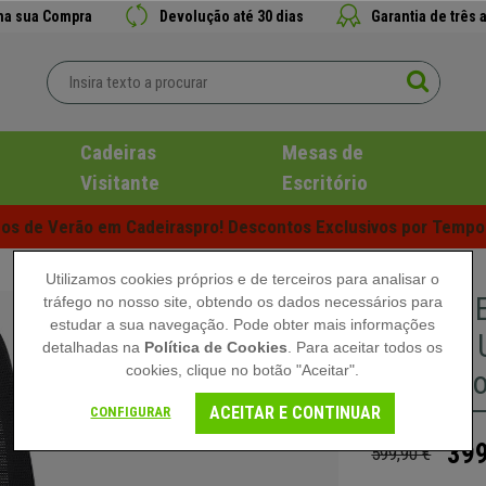
 na sua Compra
Devolução até 30 dias
Garantia de três 
Cadeiras
Mesas de
Visitante
Escritório
s de Verão em Cadeiraspro! Descontos Exclusivos por Tempo 
Utilizamos cookies próprios e de terceiros para analisar o
Cadeira 
tráfego no nosso site, obtendo os dados necessários para
estudar a sua navegação. Pode obter mais informações
Lombar, 
detalhadas na
Política de Cookies
. Para aceitar todos os
cookies, clique no botão "Aceitar".
Cor Pret
ACEITAR E CONTINUAR
CONFIGURAR
399
599,90 €