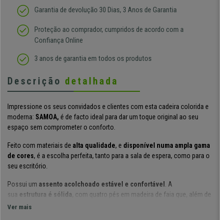
Garantia de devolução 30 Dias, 3 Anos de Garantia
Proteção ao comprador, cumpridos de acordo com a
Confiança Online
3 anos de garantia em todos os produtos
Descrição
detalhada
Impressione os seus convidados e clientes com esta
cadeira colorida e
moderna
:
SAMOA,
é de facto ideal
para dar um toque original ao seu
espaço sem comprometer o conforto.
Feito com
materiais de
alta qualidade
,
e
disponível numa ampla gama
de cores
, é a escolha perfeita, tanto para a sala de espera, como para o
seu escritório.
Possui um
assento acolchoado
estável e confortável
. A
sua
estrutura é
sólida
,
com quatro pés em madeira de faia
que, além de
dar uma aparência moderna, garante uma cadeira firme e estável.
Ver mais