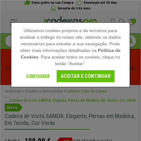
Envio grátis na sua Compra
Devolução até 30 dias
Garantia de três anos
0
Utilizamos cookies próprios e de terceiros para
analisar o tráfego no nosso site, obtendo os dados
necessários para estudar a sua navegação. Pode
obter mais informações detalhadas na
Política de
Cookies
. Para aceitar todos os cookies, clique no
botão "Aceitar".
Começam os Saldos de Verão em Cadeiraspro! Descontos 
ACEITAR E CONTINUAR
Exclusivos por Tempo Limitado - 
Ver Promoção
 -
CONFIGURAR
cadeiraspro
Cadeiras de Escritório
Cadeiras Salas de Espera
Oferta
Cadeira de Visita SAMOA, Elegante, Pernas em Madeira,
Em Tecido, Cor Verde