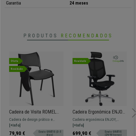
Garantia
24 meses
PRODUTOS
RECOMENDADOS
Oferta
Novidade
Novidade
Cadeira de Visita ROMEL
Cadeira Ergonómica ENJOY,
PELE COM PALMATÓRIA,
Totalmente Ajustável,
Cadeira de design prático e
Cadeira ergonómica ENJOY,
Empilhável, Pernas Pretas,
Qualidade Profissional,
versátil ROMEL COM PALMATÓRIA
[+Info]
totalmente ajustável com diversos
[+Info]
Cinzento
Design Exclusivo, em Tecido
PELE. Confortável, resistente e
certificados.
79,90 €
Envio GRÁTIS (3-5
699,90 €
Envio GRÁTIS
dias)
(24/48 horas)