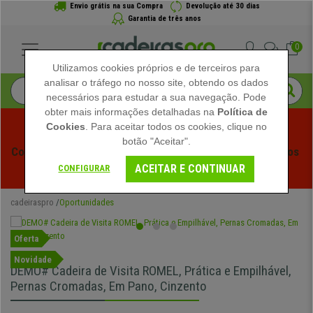
Envio grátis na sua Compra
Devolução até 30 dias
Garantia de três anos
0
Utilizamos cookies próprios e de terceiros para
analisar o tráfego no nosso site, obtendo os dados
necessários para estudar a sua navegação. Pode
obter mais informações detalhadas na
Política de
Cookies
. Para aceitar todos os cookies, clique no
botão "Aceitar".
Começam os Saldos de Verão em Cadeiraspro! Descontos 
ACEITAR E CONTINUAR
Exclusivos por Tempo Limitado - 
Ver Promoção
 -
CONFIGURAR
cadeiraspro
Oportunidades
Oferta
Novidade
DEMO# Cadeira de Visita ROMEL, Prática e Empilhável,
Pernas Cromadas, Em Pano, Cinzento