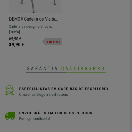
DEMO# Cadeira de Visita
ROMEL, Prática e
Cadeira de design prático e
Empilhável, Pernas
versátil ROMEL. Confortável,
[+Info]
Cromadas, Em Pano,
resistente e com design moderno.
69,90 €
Cinzento
Sem Stock
39,90 €
GARANTIA
CADEIRASPRO
ESPECIALISTAS EM CADEIRAS DE ESCRITÓRIO
O maior catálogo a nível nacional
ENVIO GRÁTIS EM TODOS OS PEDIDOS
Portugal continental