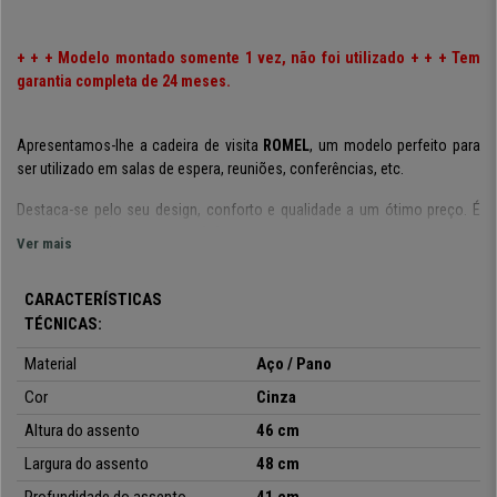
+ + + Modelo montado somente 1 vez, não foi utilizado + + + Tem
garantia completa de 24 meses.
Apresentamos-lhe a cadeira de visita
ROMEL
, um modelo perfeito para
ser utilizado em salas de espera, reuniões, conferências, etc.
Destaca-se pelo seu design, conforto e qualidade a um ótimo preço. É
entregue
totalmente
montado!
Ver mais
Este é um
modelo prático e versátil
que pode ser
usado em reuniões
,
em salas de espera, recepções de escritório, conferências ou
CARACTERÍSTICAS
eventos.
TÉCNICAS:
Tem a vantagem de ser empilhável, o que, sumando ao seu peso leve,
Material
Aço / Pano
permite arrumar de forma fácil e confortável até precisar de as usar
Cor
Cinza
novamente.
Altura do assento
46 cm
O assento e encosto acolchoados,
fazem com que esta cadeira se
Largura do assento
48 cm
destaque pelo seu conforto. Desta forma, garante que as suas visitas, ou
clientes,fiquem satisfeitos.
Profundidade do assento
41 cm