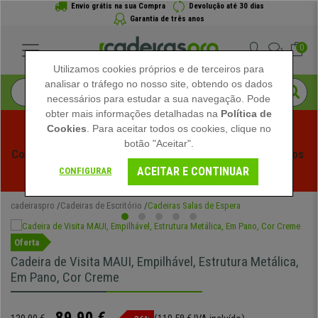
Envio grátis na sua Compra
Devolução até 30 dias
Garantia de três anos
0
Utilizamos cookies próprios e de terceiros para
analisar o tráfego no nosso site, obtendo os dados
necessários para estudar a sua navegação. Pode
obter mais informações detalhadas na
Política de
Cookies
. Para aceitar todos os cookies, clique no
botão "Aceitar".
Começam os Saldos de Verão em Cadeiraspro! Descontos 
ACEITAR E CONTINUAR
Exclusivos por Tempo Limitado - 
Ver Promoção
 -
CONFIGURAR
cadeiraspro
Cadeiras de Escritório
Cadeiras Salas de Espera
Oferta
Cadeira de Visita MAUI, Empilhável, Estrutura Metálica,
Em Pano, Cor Creme