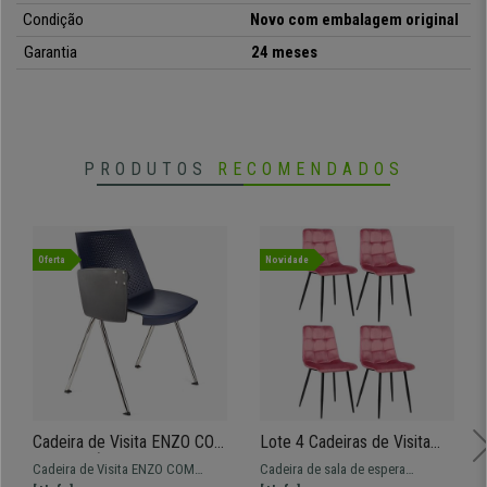
•
Estrutura metálica muito resistente
Condição
Novo com embalagem original
• Design moderno, várias cores
Garantia
24 meses
•
Fabrico de qualidade
PRODUTOS
RECOMENDADOS
Oferta
Novidade
Cadeira de Visita ENZO COM
Lote 4 Cadeiras de Visita
PALMATÓRIA, Confortável e
ARDILES, Estructura
Cadeira de Visita ENZO COM
Cadeira de sala de espera
Prática, Empilhável, Cor Azul
Metálica, Em Veludo, Cor de