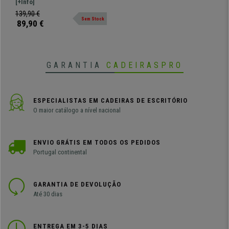
MAUI. Um modelo muito versátil e
[+Info]
Creme
com estrutura metálica resistente.
139,90 €
Sem Stock
Forrado em tecido.
89,90 €
GARANTIA
CADEIRASPRO
ESPECIALISTAS EM CADEIRAS DE ESCRITÓRIO
O maior catálogo a nível nacional
ENVIO GRÁTIS EM TODOS OS PEDIDOS
Portugal continental
GARANTIA DE DEVOLUÇÃO
Até 30 dias
ENTREGA EM 3-5 DIAS