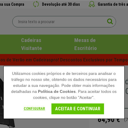
 na sua Compra
Devolução até 30 dias
Garantia de três 
Cadeiras
Mesas de
Visitante
Escritório
s de Verão em Cadeiraspro! Descontos Exclusivos por Tempo 
Utilizamos cookies próprios e de terceiros para analisar o
Cadeira d
tráfego no nosso site, obtendo os dados necessários para
estudar a sua navegação. Pode obter mais informações
Prática, 
detalhadas na
Política de Cookies
. Para aceitar todos os
cookies, clique no botão "Aceitar".
Preto
ACEITAR E CONTINUAR
CONFIGURAR
64,90 €
(7