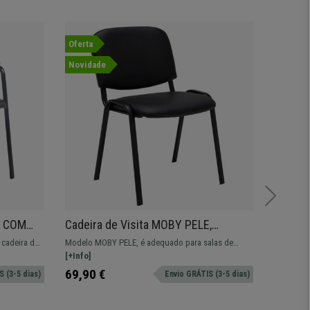
Oferta
Novida
Novidade
E COM
Cadeira de Visita MOBY PELE,
Lote 2 
etas,
Confortável e Prática, Pernas Pretas,
Estruct
cadeira de
Modelo MOBY PELE, é adequado para salas de
Lote de 2
Cor Preto
Preto
conferências.
espera ou conferências. Disponível em várias cores.
[+Info]
modelo mo
[+Info]
confortáv
299,90 
69,90 €
 (3-5 dias)
Envio GRÁTIS (3-5 dias)
199,90