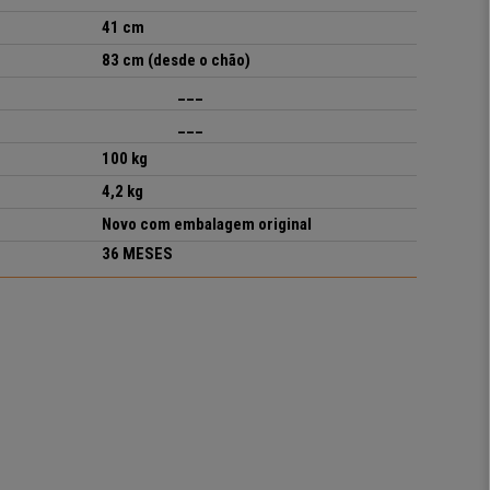
41 cm
83 cm (desde o chão)
___
___
100 kg
4,2 kg
Novo com embalagem original
36 MESES