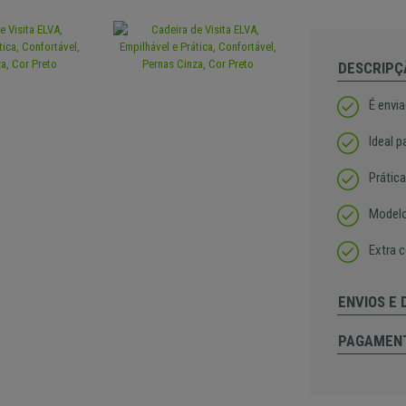
DESCRIPÇ
É envi
Ideal p
Prática
Modelo
Extra c
ENVIOS E
PAGAMEN