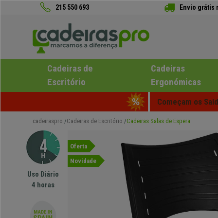
215 550 693
Envio grátis
Cadeiras de
Cadeiras
Escritório
Ergonómicas
Começam os Saldo
cadeiraspro
Cadeiras de Escritório
Cadeiras Salas de Espera
Oferta
Novidade
Uso Diário
4 horas