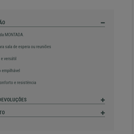
ÃO
ada MONTADA.
ara sala de espera ou reuniões
 e versátil
 empilhável
onforto e resistência
 DEVOLUÇÕES
TO