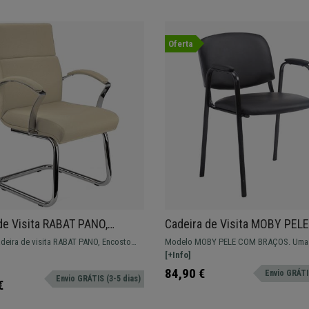
Oferta
de Visita RABAT PANO,
Cadeira de Visita MOBY PEL
Médio, Fabrico de Qualidade,
BRAÇOS, Conforto, Pernas Pr
adeira de visita RABAT PANO, Encosto
Modelo MOBY PELE COM BRAÇOS. Uma 
Cor Preto
 para escritório e salas de espera.
visita clássica para salas de espera ou 
[+Info]
84,90 €
Envio GRÁTIS
Envio GRÁTIS (3-5 dias)
€