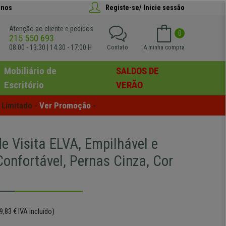
anos
Registe-se/ Inicie sessão
Atenção ao cliente e pedidos
0
215 550 693
08:00 - 13:30 | 14:30 - 17:00 H
Contato
A minha compra
Mobiliário de
SALDOS DE
Escritório
VERÃO
Limitado - 
Ver Promoção
 -
e Visita ELVA, Empilhável e
Confortável, Pernas Cinza, Cor
9,83 € IVA incluído)