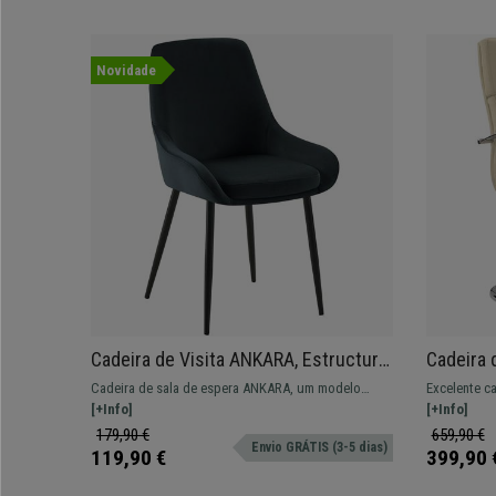
Novidade
Cadeira de Visita ANKARA, Estructura
Cadeira 
Metálica, Muito Confortável, Em
Encosto 
Cadeira de sala de espera ANKARA, um modelo
Excelente c
Veludo, Cor Preto
Creme
moderno ideal para deixar as suas visitas
[+Info]
médio, ideal
[+Info]
confortáveis!
179,90 €
659,90 €
Envio GRÁTIS (3-5 dias)
119,90 €
399,90 