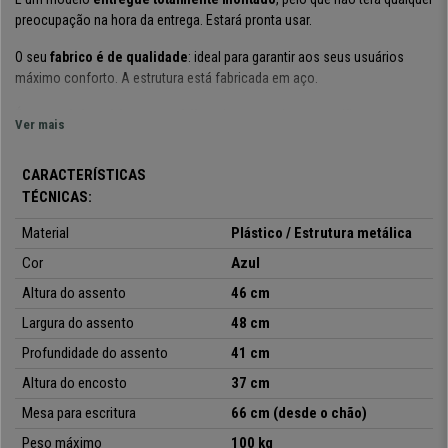
preocupação na hora da entrega. Estará pronta usar.
O seu
fabrico é de qualidade
: ideal para garantir aos seus usuários
máximo conforto. A estrutura está fabricada em
aço.
É um
modelo prático e versátil
:
pode ser usado em reuniões, com
Ver mais
clientes, em salas de espera, recepções de escritório, conferências ou
eventos.
CARACTERÍSTICAS
Está
disponível em várias cores
,
para que possa escolher o que melhor
TÉCNICAS:
atenda às suas necessidades e à sua decoração.
Material
Plástico / Estrutura metálica
Cor
Azul
• Pequena mesa dobrável
Altura do assento
46 cm
•
Ideal para salas de formação
• Modelo empilhável
Largura do assento
48 cm
•
Fabrico de qualidade
Profundidade do assento
41 cm
• Estructura em aço
Altura do encosto
37 cm
Mesa para escritura
66 cm (desde o chão)
Peso máximo
100 kg