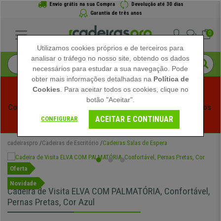
Envio grátis na sua Compra
Devolução até 30 dias
Garantia de três anos
0
Utilizamos cookies próprios e de terceiros para
analisar o tráfego no nosso site, obtendo os dados
necessários para estudar a sua navegação. Pode
obter mais informações detalhadas na
Política de
Cookies
. Para aceitar todos os cookies, clique no
botão "Aceitar".
Começam os Saldos de Verão em Cadeiraspro! Descontos 
ACEITAR E CONTINUAR
Exclusivos por Tempo Limitado - 
Ver Promoção
 -
CONFIGURAR
cadeiraspro
Cadeiras de Escritório
Cadeiras Salas de Espera
Oferta
Novidade
Cadeira de Visita ELVA COM PALMATÓRIA, Confortável,
Pernas Pretas, Cor Azul