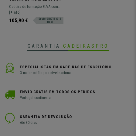
PALMATÓRIA, Confortável,
Cadeira de formação ELVA com
Pernas Pretas, Cor Azul
PALMATÓRIA. Modelo ideal para
[+Info]
salas de formação ou eventos em
105,90 €
Envio GRÁTIS (3-5
dias)
que necessitemos de uma mesa.
GARANTIA
CADEIRASPRO
ESPECIALISTAS EM CADEIRAS DE ESCRITÓRIO
O maior catálogo a nível nacional
ENVIO GRÁTIS EM TODOS OS PEDIDOS
Portugal continental
GARANTIA DE DEVOLUÇÃO
Até 30 dias