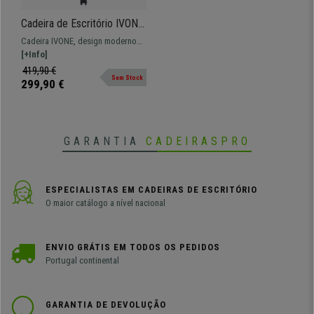
Cadeira de Escritório IVONE
Elegante, Base Metálica,
Cadeira IVONE, design moderno
Pano, Cor Castanho
elegante disponível numa ampla
[+Info]
gama de cores!
419,90 €
Sem Stock
299,90 €
GARANTIA
CADEIRASPRO
ESPECIALISTAS EM CADEIRAS DE ESCRITÓRIO
O maior catálogo a nível nacional
ENVIO GRÁTIS EM TODOS OS PEDIDOS
Portugal continental
GARANTIA DE DEVOLUÇÃO