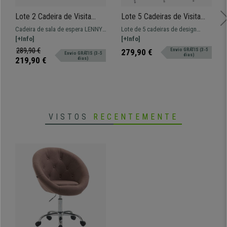
Lote 2 Cadeira de Visita
Lote 5 Cadeiras de Visita
LENNY, Pernas em Metal
ROMEL PELE, Prática e
Cadeira de sala de espera LENNY,
Lote de 5 cadeiras de design
Preto, Em Veludo, Cor Preto
Empilhável, Pernas Cinza,
um modelo moderno ideal para
[+Info]
prático e versátil ROMEL.
[+Info]
Vermelho
deixar as suas visitas
Confortável, resistente e com
289,90 €
279,90 €
Envio GRÁTIS (3-5
Envio GRÁTIS (3-5
dias)
confortáveis!
design moderno.
219,90 €
dias)
VISTOS
RECENTEMENTE