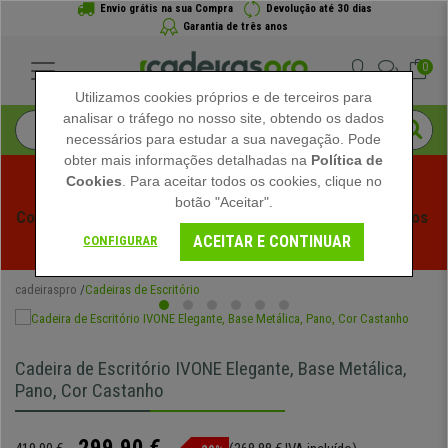
Envio grátis na sua Compra
Devolução até 30 dias
Garantia de três anos
0
Utilizamos cookies próprios e de terceiros para
analisar o tráfego no nosso site, obtendo os dados
necessários para estudar a sua navegação. Pode
obter mais informações detalhadas na
Política de
Cookies
. Para aceitar todos os cookies, clique no
botão "Aceitar".
Começam os Saldos de Verão em Cadeiraspro! Descontos 
ACEITAR E CONTINUAR
Exclusivos por Tempo Limitado - 
Ver Promoção
 -
CONFIGURAR
cadeiraspro
Cadeiras de Escritório
Cadeira de Escritório IVONE Elegante, Base Metálica,
Pano, Cor Castanho