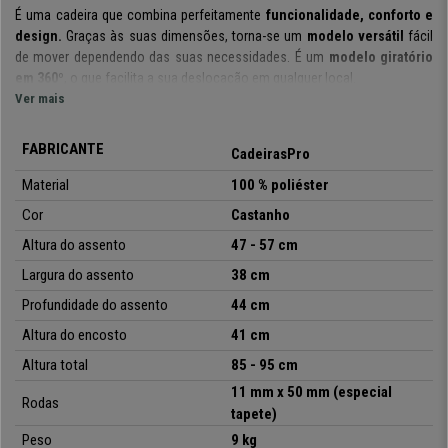
É uma cadeira que combina perfeitamente
funcionalidade, conforto e
design.
Graças às suas dimensões, torna-se um
modelo versátil
fácil
de mover dependendo das suas necessidades. É um
modelo giratório
em 360º
, o que facilita a sua deslocação em qualquer local.
Ver mais
O seu fabrico é de materiais de elevada qualidade
, para
que
garanta
resistência e durabilidade
. Está forrada em
pano
FABRICANTE
CadeirasPro
resistente
e possui uma
base metálica
. Trata-se de um
material
resistente de fácil cuidado e limpeza
.
Material
100 % p
oliéster
Cor
Castanho
No CadeirasPro
oferecemos-lhe esta cadeira de
qualidade exclusiva
ao melhor preço
. Inclui
garantia de 24 meses
e oferecemos um
Altura do assento
47 - 57 cm
serviço completo.
Não perca a sua oportunidade e adquira este artigo
Largura do assento
38 cm
ao
melhor preço.
Profundidade do assento
44 cm
Altura do encosto
41 cm
•
Fabrico em pano resistente
Altura total
85 - 95 cm
• Acolchoado de alta densidade
11 mm x 50 mm (especial
•
Apoia braços integrados
Rodas
tapete)
• Base sólida e robusta
Peso
9 kg