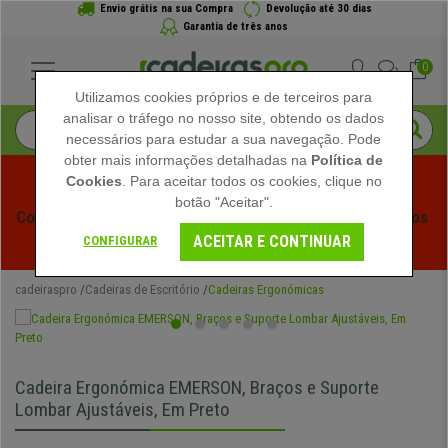
Envio grátis na sua Compra
Devolução até 30 dias
Garantia de três anos
0
Utilizamos cookies próprios e de terceiros para
analisar o tráfego no nosso site, obtendo os dados
necessários para estudar a sua navegação. Pode
obter mais informações detalhadas na
Política de
Cookies
. Para aceitar todos os cookies, clique no
botão "Aceitar".
Começam os Saldos de Verão em Cadeiraspro! Descontos 
ACEITAR E CONTINUAR
Exclusivos por Tempo Limitado - 
Ver Promoção
 -
CONFIGURAR
cadeiraspro
Cadeiras de Escritório
Cadeiras Ergonómicas
Cadeira Ergonómica EMERSON, Braços e Suporte
Lombar Ajustáveis, Em Preto