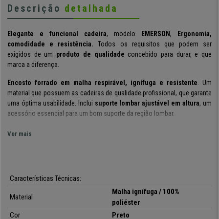
Descrição
detalhada
Elegante e funcional cadeira
, modelo
EMERSON
,
Ergonomia,
comodidade e resistência.
Todos os requisitos que podem ser
exigidos de um
produto de qualidade
concebido para durar, e que
marca a diferença.
Encosto forrado em
malha respirável, ignífuga e resistente
. Um
material que possuem as cadeiras de qualidade profissional, que garante
uma óptima usabilidade. Inclui
suporte lombar ajustável em altura
, um
acessório essencial para um bom suporte da região lombar.
O
encosto em si também é ajustável em altura
com várias posições,
Ver mais
para alcançar facilmente a postura perfeita. O
acolchoado de alta
densidade no assento (30 Kg / m3)
garante conforto e durabilidade
superiores.
Características Técnicas:
Inclui um mecanismo de inclinação sincronizado
, tornando possível
reclinar a cadeira e fixá-la em várias posições
usando a alavanca
Malha
ignífuga / 100%
Material
esquerda (a direita ajusta a altura da elevação). Pode ajustar a dureza ou
poliéster
intensidade da reclinação com a rosca presente no assento.
Cor
Preto