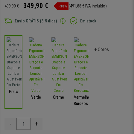
349,90 €
499,90 €
(491,88 € IVA incluído)
-30%
Envio GRÁTIS (3-5 dias)
Em stock
+ Cores
Preto
Verde
Creme
Vermelho-
Burdeos
-
+