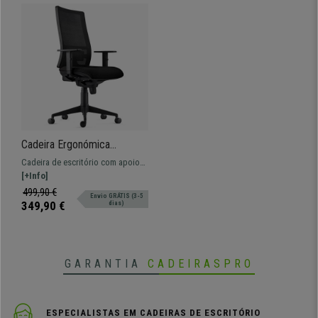
Cadeira Ergonómica
EMERSON, Braços e
Cadeira de escritório com apoio
Suporte Lombar Ajustáveis,
lombar e sistema de reclinação
[+Info]
Em Preto
sincronizado. Apto para um uso
499,90 €
Envio GRÁTIS (3-5
profissional intensivo.
349,90 €
dias)
GARANTIA
CADEIRASPRO
ESPECIALISTAS EM CADEIRAS DE ESCRITÓRIO