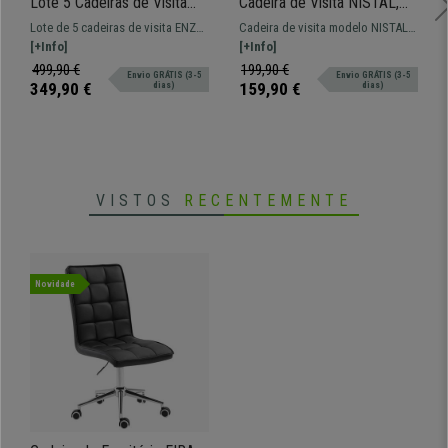
Lote 5 Cadeiras de Visita
Cadeira de Visita NISTAL,
ENZO, Confortável e Prática,
Base Giratória 180º, Bom
Lote de 5 cadeiras de visita ENZO,
Cadeira de visita modelo NISTAL,
Empilhável, Cor Cinzento
Acolchoado, em Pano cor
perfeita para salas de espera ou
[+Info]
pernas metálicas e extra
[+Info]
Cinzento Claro
de conferências. Disponível em
comodidade para o seu espaço.
499,90 €
199,90 €
Envio GRÁTIS (3-5
Envio GRÁTIS (3-5
várias cores.
349,90 €
159,90 €
dias)
dias)
VISTOS
RECENTEMENTE
Novidade