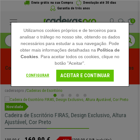
Envio grátis na sua Compra
Devolução até 30 dias
Garantia de três anos
0
Utilizamos cookies próprios e de terceiros para
analisar o tráfego no nosso site, obtendo os dados
necessários para estudar a sua navegação. Pode
obter mais informações detalhadas na
Política de
Cookies
. Para aceitar todos os cookies, clique no
botão "Aceitar".
Começam os Saldos de Verão em Cadeiraspro! Descontos 
ACEITAR E CONTINUAR
Exclusivos por Tempo Limitado - 
Ver Promoção
 -
CONFIGURAR
cadeiraspro
Cadeiras de Escritório
Novidade
Cadeira de Escritório FIRAS, Design Exclusivo, Altura
Ajustável, Cor Preto