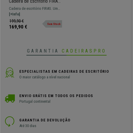
Cadeira de Escritório FIRAS,
Design Exclusivo, Altura
Cadeira de escritório FIRAS. Um
Ajustável, Cor Preto
modelo totalmente versátil e apto
[+Info]
para diferentes necessidades.
199,90 €
Sem Stock
169,90 €
GARANTIA
CADEIRASPRO
ESPECIALISTAS EM CADEIRAS DE ESCRITÓRIO
O maior catálogo a nível nacional
ENVIO GRÁTIS EM TODOS OS PEDIDOS
Portugal continental
GARANTIA DE DEVOLUÇÃO
Até 30 dias