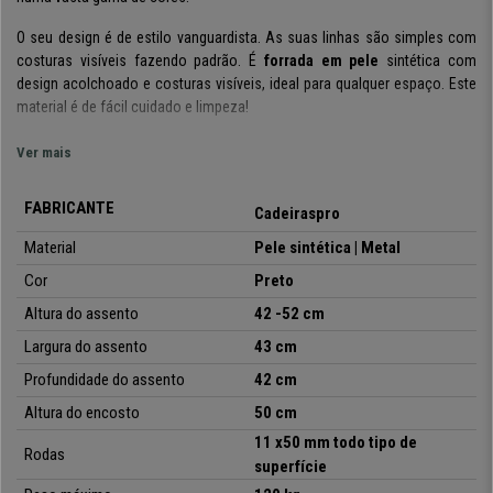
O seu design é de estilo vanguardista. As suas linhas são simples com
costuras visíveis fazendo padrão. É
forrada em pele
sintética com
design acolchoado e costuras visíveis, ideal para qualquer espaço. Este
material é de fácil cuidado e limpeza!
Uma cadeira de
altura ajustável,
que proporciona
máxima flexibilidade
Ver mais
de uso
. Os modelos com altura regulável são perfeitos para serem
utilizados em diversos locais, uma vez que se podem adaptar a
FABRICANTE
Cadeiraspro
diferentes estaturas e locais.
Material
Pele sintética | Metal
Este modelo irá dar um
toque especial ao seu espaço!
Graças ao seu
Cor
Preto
conforto
poderá estar
sentado sem preocupações
, um factor
determinante na seleção de uma cadeira para utilização diária. Os
Altura do assento
42 -52 cm
materiais são de máxima qualidade
, tanto o acolchoado, como a
Largura do assento
43 cm
estrutura metálica, garantem resistência e durabilidade.
Profundidade do assento
42 cm
No
CadeirasPro
,
o envio é gratuito
e pode incluir os produtos
Altura do encosto
50 cm
necessários sem pagar um custo de envio extra. Dê uma oportunidade
ao seu escritório de ser renovado, e
inclua esta cadeira na sua compra
,
11 x50 mm todo tipo de
Rodas
não se irá arrepender!
superfície