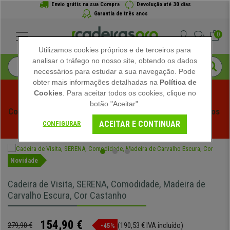
Envio grátis na sua Compra
Devolução até 30 dias
Garantia de três anos
0
Utilizamos cookies próprios e de terceiros para
analisar o tráfego no nosso site, obtendo os dados
necessários para estudar a sua navegação. Pode
obter mais informações detalhadas na
Política de
Cookies
. Para aceitar todos os cookies, clique no
botão "Aceitar".
Começam os Saldos de Verão em Cadeiraspro! Descontos 
ACEITAR E CONTINUAR
Exclusivos por Tempo Limitado - 
Ver Promoção
 -
CONFIGURAR
Novidade
Cadeira de Visita, SERENA, Comodidade, Madeira de
Carvalho Escura, Cor Castanho
154,90 €
279,90 €
(190,53 € IVA incluído)
-45%