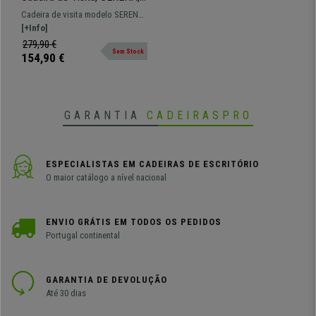
Comodidade, Madeira de
Cadeira de visita modelo SERENA.
Carvalho Escura, Cor
Modelo com base de madeira e
[+Info]
Castanho
extra comodidade para o seu
279,90 €
Sem Stock
espaço.
154,90 €
GARANTIA
CADEIRASPRO
ESPECIALISTAS EM CADEIRAS DE ESCRITÓRIO
O maior catálogo a nível nacional
ENVIO GRÁTIS EM TODOS OS PEDIDOS
Portugal continental
GARANTIA DE DEVOLUÇÃO
Até 30 dias